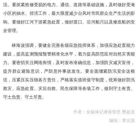
活。要抓紧抢修受损的电力、通信、道路等基础设施，及时做好受淹
小区的抽水、排涝工作，最大限度减少台风对市民群众生产生活的影
响。要做好江河下游紧急处置，做好渡口、沿河船只以及修造船的安
全管理。
林海波强调，要健全完善各级应急指挥体系，加强应急处置能力
建设，提高监测预报预警精准化水平，着力提高防范应对自然灾害能
力。要密切关注网络舆情，及时发布准确信息，加强防灾减灾宣传，
提升群众避险意识，严防意外事故发生。要全面绷紧防汛安全这根
弦，压紧压实压细各方责任，严格落实值班值守制度，统筹做好防汛
救灾、应急处置、灾后自救、民生保障等各项工作，做到守土有责、
守土负责、守土尽责。
作者：全媒体记者徐智坚 樊超龙
编辑：覃光英