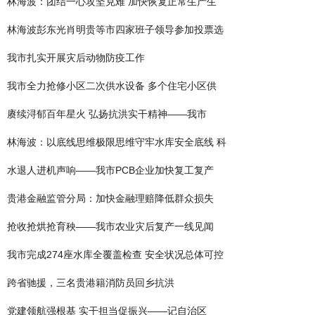
林海波：团结一心攻坚克难 加快恢复正常生产生
林海波彭东光肖明贵等市四家班子领导参加投票选
我市扎实开展灾后动物防疫工作
我市全力抢修小区二次供水设备 多个住宅小区供
赓续浔郁百年星火 弘扬抗洪实干精神——我市
林海波：以底线思维极限思维守牢水库安全底线 科
水退人进机声响——我市PCB企业加快复工复产
贵港金融监管分局：加快金融理赔降低群众损失
抢收抢烘抢育秧——我市农业灾后复产一线见闻
我市完成274座水库全覆盖检查 安全状况总体可控
跨省驰援，三名贵港籍消防员回乡抗洪
党建领航强根基 实干担当促振兴——记自治区