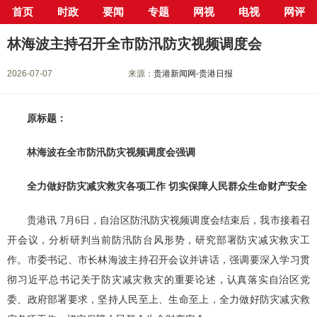
首页
时政
要闻
专题
网视
电视
网评
当前位置：
首页
>
新闻中心
>
要闻
> 正文
林海波主持召开全市防汛防灾视频调度会
2026-07-07
来源：
贵港新闻网-贵港日报
原标题：
林海波在全市防汛防灾视频调度会强调
全力做好防灾减灾救灾各项工作
切实保障人民群众生命财产安全
贵港讯 7月6日，自治区防汛防灾视频调度会结束后，我市接着召
开会议，分析研判当前防汛防台风形势，研究部署防灾减灾救灾工
作。市委书记、市长林海波主持召开会议并讲话，强调要深入学习贯
彻习近平总书记关于防灾减灾救灾的重要论述，认真落实自治区党
委、政府部署要求，坚持人民至上、生命至上，全力做好防灾减灾救