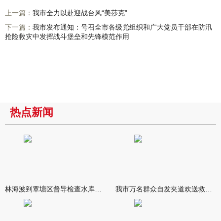
上一篇：
我市全力以赴迎战台风“美莎克”
下一篇：
我市发布通知：号召全市各级党组织和广大党员干部在防汛
抢险救灾中发挥战斗堡垒和先锋模范作用
热点新闻
林海波到覃塘区督导检查水库安全度汛工作时强调 举一反三抓实抓
我市万名群众自发夹道欢送救援队伍