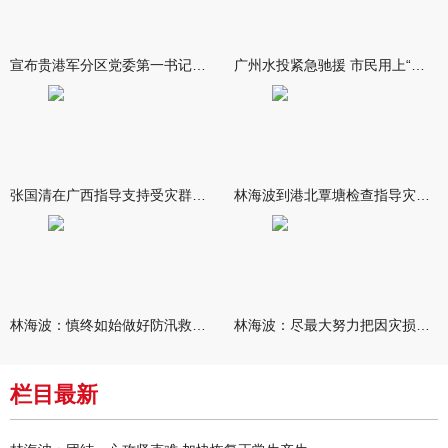
宣布贵港军分区党委第一书记任职大会召开 李洪晖宣读任职决定 林
广州水投紧急驰援 市民用上“放心水”
张国清在广西指导支持受灾群众生活保障和灾后抢修恢复工作时强调
林海波到港北覃塘检查指导灾后恢复重建工作时强调 众志成城抓紧
林海波：慎终如始做好防汛救灾各项工作 科学统筹加快推进灾后恢复
林海波：尽最大努力把因灾损失降到最低 坚决打赢防汛减灾救灾主动
栏目最新