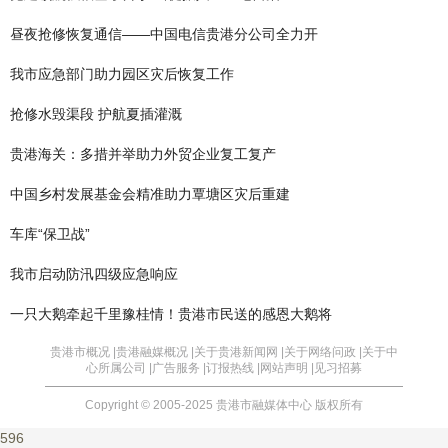
昼夜抢修恢复通信——中国电信贵港分公司全力开
我市应急部门助力园区灾后恢复工作
抢修水毁渠段 护航夏插灌溉
贵港海关：多措并举助力外贸企业复工复产
中国乡村发展基金会精准助力覃塘区灾后重建
车库“保卫战”
我市启动防汛四级应急响应
一只大鹅牵起千里豫桂情！贵港市民送的感恩大鹅将
贵港市概况 |
贵港融媒概况 |
关于贵港新闻网 |
关于网络问政 |
关于中
心所属公司 |
广告服务 |
订报热线 |
网站声明 |
见习招募
Copyright © 2005-2025 贵港市融媒体中心 版权所有
596