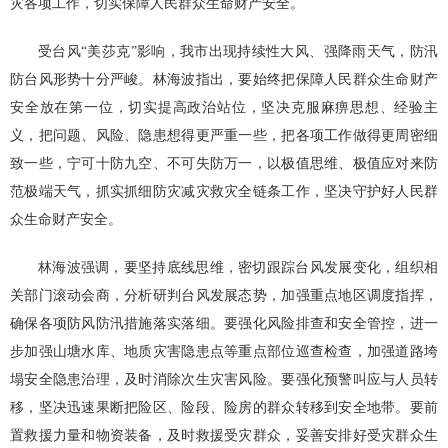
灾各项工作，切实保障人民群众生命财产安全。
受台风“美莎克”影响，我市出现持续性大风、强降雨天气，防汛
防台风形势十分严峻。林海波指出，要始终把保障人民群众生命财产
安全放在第一位，切实提高政治站位，坚决克服麻痹思想、经验主
义，把问题、风险、隐患想得更严重一些，把各项工作做得更周密细
致一些，宁可十防九空、不可失防万一，以极值思维、极值应对来防
范极端天气，抓实抓细防灾减灾救灾全链条工作，坚决守护好人民群
众生命财产安全。
林海波强调，要坚持底线思维，密切跟踪台风发展变化，组织相
关部门滚动会商，分析研判台风发展态势，加强重点地区调度指挥，
确保各项防风防汛措施落实落细。要强化风险排查和安全管控，进一
步加强山塘水库、地质灾害隐患点等重点部位巡查检查，加强道路垮
塌安全隐患治理，及时消除次生灾害风险。要强化预警叫应与人员转
移，坚决迅速果断把险区、险段、险房的群众转移到安全地带。要前
置救援力量和物资装备，及时救援受灾群众，妥善安排好受灾群众生