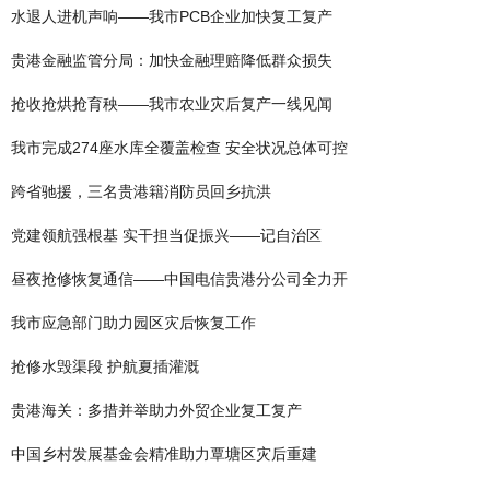
水退人进机声响——我市PCB企业加快复工复产
贵港金融监管分局：加快金融理赔降低群众损失
抢收抢烘抢育秧——我市农业灾后复产一线见闻
我市完成274座水库全覆盖检查 安全状况总体可控
跨省驰援，三名贵港籍消防员回乡抗洪
党建领航强根基 实干担当促振兴——记自治区
昼夜抢修恢复通信——中国电信贵港分公司全力开
我市应急部门助力园区灾后恢复工作
抢修水毁渠段 护航夏插灌溉
贵港海关：多措并举助力外贸企业复工复产
中国乡村发展基金会精准助力覃塘区灾后重建