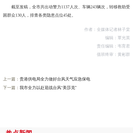
截至发稿，全市共出动警力1137人次、车辆243辆次，转移救助受
困群众130人，排查各类隐患点位45处。
作者：全媒体记者林子棠
编辑：覃光英
责任编辑：韦育君
值班终审：黄彬群
上一篇：
贵港供电局全力做好台风天气应急保电
下一篇：
我市全力以赴迎战台风“美莎克”