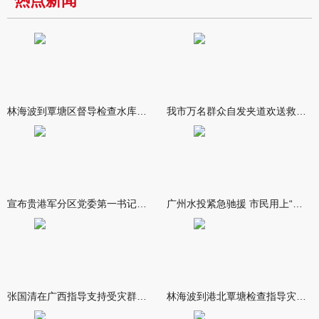
热点新闻
林海波到覃塘区督导检查水库安全度汛工作时强调 举一反三抓实抓
我市万名群众自发夹道欢送救援队伍
宣布贵港军分区党委第一书记任职大会召开 李洪晖宣读任职决定 林
广州水投紧急驰援 市民用上“放心水”
张国清在广西指导支持受灾群众生活保障和灾后抢修恢复工作时强调
林海波到港北覃塘检查指导灾后恢复重建工作时强调 众志成城抓紧