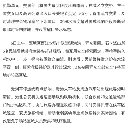
执勤单元。交警部门将警力最大限度压向路面，在城区立交桥、主干
道交叉口及高速公路出入口等关键节点定点值守，冒雨疏导交通，及
时清理被杂物堵塞的下水道口，对积水深度超过警戒线的路段果断采
取临时管制措施，并设置醒目警示标志。
6日上午，覃塘区西江农场十队遭遇洪涝，群众受困。石卡派出所
5名民辅警携带救生装备赶赴现场，相互用安全绳索固定，手拉手踏入
积水中，一步一探向被困群众靠近。到达后，民辅警将群众护在水流
平缓一侧，攥紧救援绳护送其蹚过深水，3名被困群众全部安全转移至
地势较高区域。
受列车停运或晚点影响，贵港火车站及周边汽车站出现旅客短时
滞留。港北公安机关迅速启动联勤联动机制，联合铁路和交通运输部
门维护站区秩序，协助旅客办理退改签手续，同时安排民警在候车区
域巡逻，安抚旅客情绪，帮助老弱病幼等重点旅客解决实际困难，有
效避免了场站区域人员聚集和秩序混乱。