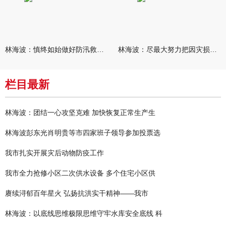
林海波：慎终如始做好防汛救灾各项工作 科学统筹加快推进灾后恢复
林海波：尽最大努力把因灾损失降到最低 坚决打赢防汛减灾救灾主动
栏目最新
林海波：团结一心攻坚克难 加快恢复正常生产生
林海波彭东光肖明贵等市四家班子领导参加投票选
我市扎实开展灾后动物防疫工作
我市全力抢修小区二次供水设备 多个住宅小区供
赓续浔郁百年星火 弘扬抗洪实干精神——我市
林海波：以底线思维极限思维守牢水库安全底线 科