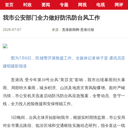
首页
时政
要闻
专题
网视
电视
网评
当前位置：
首页
>
新闻中心
>
要闻
> 正文
我市公安部门全力做好防汛防台风工作
2026-07-07
来源：
贵港新闻网-贵港日报
图为7月6日，民辅警开展救援工作。全媒体记者林子棠 通讯员苏
建昭摄影报道
贵港讯 受今年第10号台风“美莎克”影响，我市出现暴雨到大暴
雨、局部特大暴雨，城乡积涝、山洪及地质灾害风险骤增。面对严峻
汛情，市公安机关迅速启动防汛防台风应急预案，全警动员、坚守一
线，全力投入抢险救援和安保维稳工作。
5日晚间，台风主体开始影响我市，根据实时雨情监测，市公安局
对全市重点路段、低洼区域和交通枢纽实施动态研判，指令直达一线