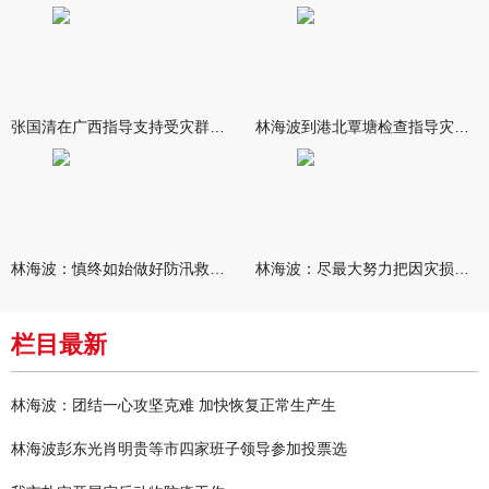
张国清在广西指导支持受灾群众生活保障和灾后抢修恢复工作时强调
林海波到港北覃塘检查指导灾后恢复重建工作时强调 众志成城抓紧
林海波：慎终如始做好防汛救灾各项工作 科学统筹加快推进灾后恢复
林海波：尽最大努力把因灾损失降到最低 坚决打赢防汛减灾救灾主动
栏目最新
林海波：团结一心攻坚克难 加快恢复正常生产生
林海波彭东光肖明贵等市四家班子领导参加投票选