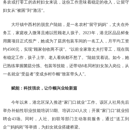
务农或打零工的农村妇女来说，这份工作意味着稳定的收入，让留守
妇女从“被困”到“激活”。
大圩镇中西村的脱贫户陆姐，是一名农村“留守妈妈”，丈夫在外
务工，家庭收入微薄且难以照顾老人孩子。2023年，港北区品品鲜食
用菌项目正式投产，她成为了菇房包装车间的一名工人，月平均工资
约4500元，实现“顾家创收两不误”。“以前全家靠丈夫打零工，现在我
有稳定工作，孩子上学、老人看病都不愁了。”陆姐笑着说。如今，她
已熟练掌握菌菇分拣、包装等技能，还带动8名同村妇女加入岗位，从
一名就业“受益者”变成乡村巾帼“致富带头人”。
赋能：科技强农，让巾帼兴业绘新篇
今年以来，港北区深入推进“家门口就业”工作。该区人社局先后
举办补贴性职业技能培训53期、培训2243人次；开展“家门口”就业招
聘会43场。同时，人社、妇联等部门主动靠前服务，通过“送工到
企”“妈妈岗”等举措，为妇女就业搭建桥梁。