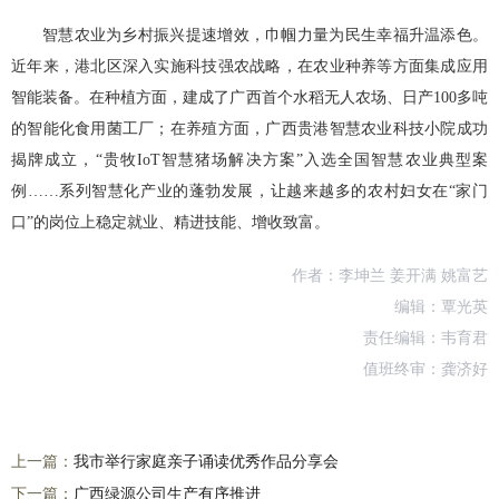
智慧农业为乡村振兴提速增效，巾帼力量为民生幸福升温添色。
近年来，港北区深入实施科技强农战略，在农业种养等方面集成应用
智能装备。在种植方面，建成了广西首个水稻无人农场、日产100多吨
的智能化食用菌工厂；在养殖方面，广西贵港智慧农业科技小院成功
揭牌成立，“贵牧IoT智慧猪场解决方案”入选全国智慧农业典型案
例……系列智慧化产业的蓬勃发展，让越来越多的农村妇女在“家门
口”的岗位上稳定就业、精进技能、增收致富。
作者：李坤兰 姜开满 姚富艺
编辑：覃光英
责任编辑：韦育君
值班终审：龚济好
上一篇：
我市举行家庭亲子诵读优秀作品分享会
下一篇：
广西绿源公司生产有序推进