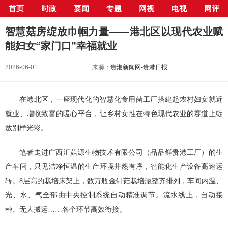
首页
时政
要闻
专题
网视
电视
网评
当前位置：
首页
>
新闻中心
>
要闻
> 正文
智慧菇房绽放巾帼力量——港北区以现代农业赋
能妇女“家门口”幸福就业
2026-06-01
来源：
贵港新闻网-贵港日报
在港北区，一座现代化的智慧化食用菌工厂搭建起农村妇女就近
就业、增收致富的暖心平台，让乡村女性在特色现代农业的赛道上绽
放别样光彩。
笔者走进广西汇菇源生物技术有限公司（品品鲜贵港工厂）的生
产车间，只见洁净恒温的生产环境井然有序，智能化生产设备高速运
转。8层高的栽培床架上，数万瓶金针菇栽培瓶整齐排列，车间内温、
光、水、气全部由中央控制系统自动精准调节。流水线上，自动接
种、无人搬运……各个环节高效衔接。