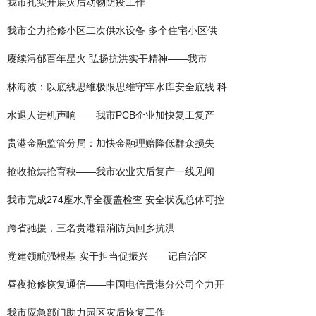
我市扎实开展灾后动物防疫工作
我市全力抢修小区二次供水设备 多个住宅小区供
赓续浔郁百年星火 弘扬抗洪实干精神——我市
林海波：以底线思维极限思维守牢水库安全底线 科
水退人进机声响——我市PCB企业加快复工复产
贵港金融监管分局：加快金融理赔降低群众损失
抢收抢烘抢育秧——我市农业灾后复产一线见闻
我市完成274座水库全覆盖检查 安全状况总体可控
跨省驰援，三名贵港籍消防员回乡抗洪
党建领航强根基 实干担当促振兴——记自治区
昼夜抢修恢复通信——中国电信贵港分公司全力开
我市应急部门助力园区灾后恢复工作