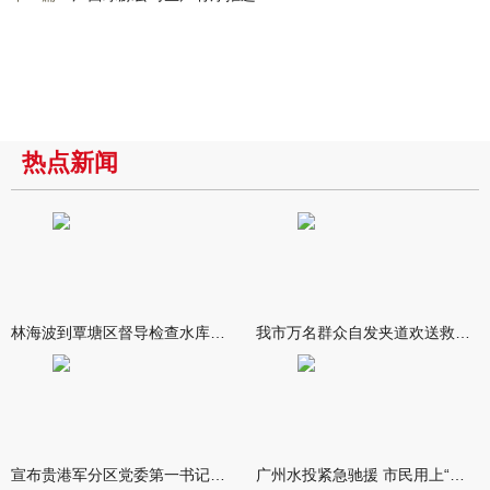
热点新闻
林海波到覃塘区督导检查水库安全度汛工作时强调 举一反三抓实抓
我市万名群众自发夹道欢送救援队伍
宣布贵港军分区党委第一书记任职大会召开 李洪晖宣读任职决定 林
广州水投紧急驰援 市民用上“放心水”