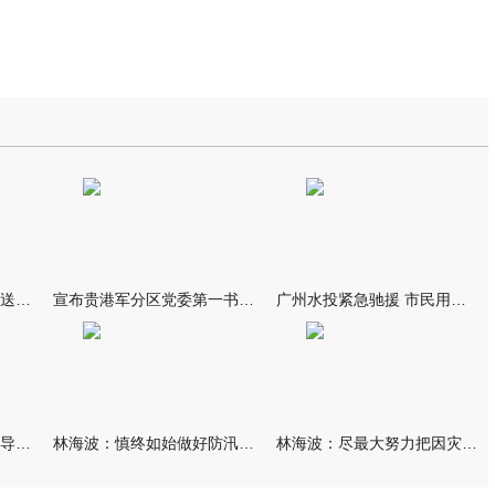
我市万名群众自发夹道欢送救援队伍
宣布贵港军分区党委第一书记任职大会召开 李洪晖宣读任职决定 林
广州水投紧急驰援 市民用上“放心水”
林海波到港北覃塘检查指导灾后恢复重建工作时强调 众志成城抓紧
林海波：慎终如始做好防汛救灾各项工作 科学统筹加快推进灾后恢复
林海波：尽最大努力把因灾损失降到最低 坚决打赢防汛减灾救灾主动