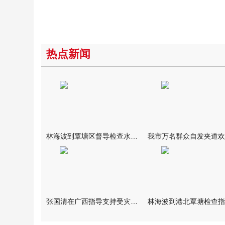
热点新闻
林海波到覃塘区督导检查水库安全度汛工作时强调 举一反三抓实抓
张国清在广西指导支持受灾群众生活保障和灾后抢修恢复工作时强调