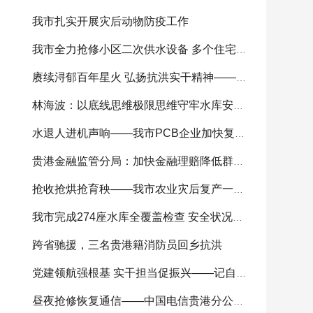
我市扎实开展灾后动物防疫工作
我市全力抢修小区二次供水设备 多个住宅小区供
赓续浔郁百年星火 弘扬抗洪实干精神——我市
林海波：以底线思维极限思维守牢水库安全底线 科
水退人进机声响——我市PCB企业加快复工复产
贵港金融监管分局：加快金融理赔降低群众损失
抢收抢烘抢育秧——我市农业灾后复产一线见闻
我市完成274座水库全覆盖检查 安全状况总体可控
跨省驰援，三名贵港籍消防员回乡抗洪
党建领航强根基 实干担当促振兴——记自治区
昼夜抢修恢复通信——中国电信贵港分公司全力开