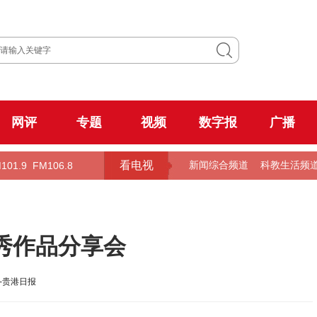
网评
专题
视频
数字报
广播
看电视
101.9
FM106.8
新闻综合频道
科教生活频
秀作品分享会
-贵港日报