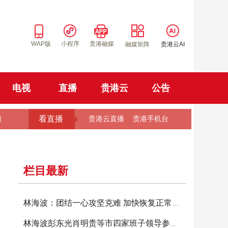
WAP版
小程序
贵港融媒
融媒矩阵
贵港云AI
电视
直播
贵港云
公告
看直播
道
贵港云直播
贵港手机台
栏目最新
林海波：团结一心攻坚克难 加快恢复正常生产生
林海波彭东光肖明贵等市四家班子领导参加投票选