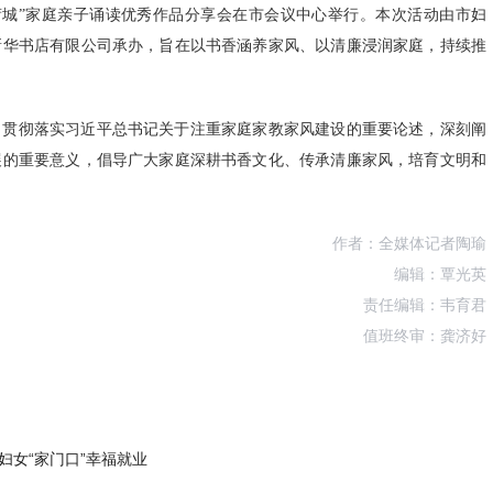
香润荷城”家庭亲子诵读优秀作品分享会在市会议中心举行。本次活动由市妇
新华书店有限公司承办，旨在以书香涵养家风、以清廉浸润家庭，持续推
，贯彻落实习近平总书记关于注重家庭家教家风建设的重要论述，深刻阐
展的重要意义，倡导广大家庭深耕书香文化、传承清廉家风，培育文明和
作者：全媒体记者陶瑜
编辑：覃光英
责任编辑：韦育君
值班终审：龚济好
女“家门口”幸福就业