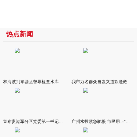
热点新闻
林海波到覃塘区督导检查水库安全度汛工作时强调 举一反三抓实抓
我市万名群众自发夹道欢送救援队伍
宣布贵港军分区党委第一书记任职大会召开 李洪晖宣读任职决定 林
广州水投紧急驰援 市民用上“放心水”