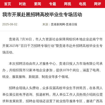
首页
时政
要闻
专题
网视
电视
网评
当前位置：
首页
>
新闻中心
>
要闻
> 正文
我市开展赴邕招聘高校毕业生专场活动
2025-08-02
来源：
贵港新闻网-贵港日报
贵港讯 7月30日，市人力资源社会保障局组织本地企业赴南宁市
开展2025年“百日千万招聘专项行动”暨贵港市赴外招聘高校毕业生专
场活动。
本次招聘活动由市人才服务中心、贵港日报人力市场有限公司承
办，共组织我市32家本地企业参加，提供1078个岗位，涵盖了电商、
纸业、服装服饰、新能源、制造业等多个领域。
招聘会现场人头攒动，众多应届高校毕业生手持简历，在各用人
单位展位前有序咨询、投递材料。用人单位工作人员热情介绍岗位需
求和发展前景。招聘会现场还设置了就业指导服务专区，邀请广西高