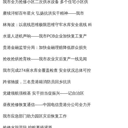
我市全力抢修小区二次供水设备 多个住宅小区供
赓续浔郁百年星火 弘扬抗洪实干精神——我市
林海波：以底线思维极限思维守牢水库安全底线 科
水退人进机声响——我市PCB企业加快复工复产
贵港金融监管分局：加快金融理赔降低群众损失
抢收抢烘抢育秧——我市农业灾后复产一线见闻
我市完成274座水库全覆盖检查 安全状况总体可控
跨省驰援，三名贵港籍消防员回乡抗洪
党建领航强根基 实干担当促振兴——记自治区
昼夜抢修恢复通信——中国电信贵港分公司全力开
我市应急部门助力园区灾后恢复工作
抢修水毁渠段 护航夏插灌溉