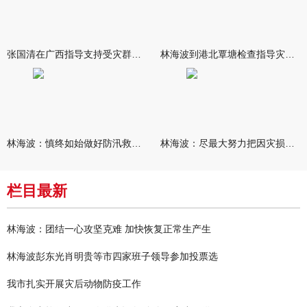
张国清在广西指导支持受灾群众生活保障和灾后抢修恢复工作时强调
林海波到港北覃塘检查指导灾后恢复重建工作时强调 众志成城抓紧
林海波：慎终如始做好防汛救灾各项工作 科学统筹加快推进灾后恢复
林海波：尽最大努力把因灾损失降到最低 坚决打赢防汛减灾救灾主动
栏目最新
林海波：团结一心攻坚克难 加快恢复正常生产生
林海波彭东光肖明贵等市四家班子领导参加投票选
我市扎实开展灾后动物防疫工作