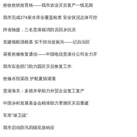
抢收抢烘抢育秧——我市农业灾后复产一线见闻
我市完成274座水库全覆盖检查 安全状况总体可控
跨省驰援，三名贵港籍消防员回乡抗洪
党建领航强根基 实干担当促振兴——记自治区
昼夜抢修恢复通信——中国电信贵港分公司全力开
我市应急部门助力园区灾后恢复工作
抢修水毁渠段 护航夏插灌溉
贵港海关：多措并举助力外贸企业复工复产
中国乡村发展基金会精准助力覃塘区灾后重建
车库“保卫战”
我市启动防汛四级应急响应