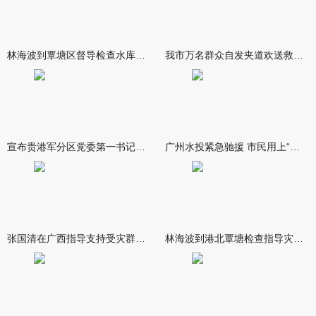
林海波到覃塘区督导检查水库安全度汛工作时强调 举一反三抓实抓
我市万名群众自发夹道欢送救援队伍
宣布贵港军分区党委第一书记任职大会召开 李洪晖宣读任职决定 林
广州水投紧急驰援 市民用上“放心水”
张国清在广西指导支持受灾群众生活保障和灾后抢修恢复工作时强调
林海波到港北覃塘检查指导灾后恢复重建工作时强调 众志成城抓紧