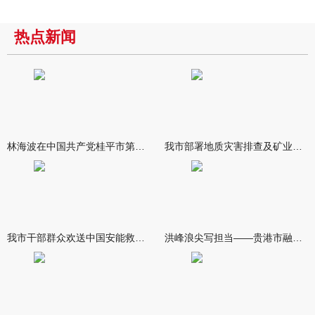
热点新闻
林海波在中国共产党桂平市第十六次代表大会开幕式上强调 做深做
我市部署地质灾害排查及矿业综合治理工作
我市干部群众欢送中国安能救援队伍 林海波到救援队伍驻点致谢欢
洪峰浪尖写担当——贵港市融媒体中心抗洪救灾宣传报道纪实