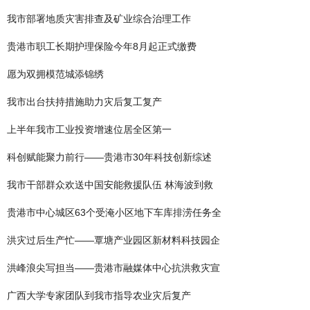
我市部署地质灾害排查及矿业综合治理工作
贵港市职工长期护理保险今年8月起正式缴费
愿为双拥模范城添锦绣
我市出台扶持措施助力灾后复工复产
上半年我市工业投资增速位居全区第一
科创赋能聚力前行——贵港市30年科技创新综述
我市干部群众欢送中国安能救援队伍 林海波到救
贵港市中心城区63个受淹小区地下车库排涝任务全
洪灾过后生产忙——覃塘产业园区新材料科技园企
洪峰浪尖写担当——贵港市融媒体中心抗洪救灾宣
广西大学专家团队到我市指导农业灾后复产