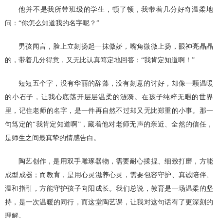
他并不是我所带班级的学生，顿了顿，我带着几分好奇温柔地
问：“你怎么知道我的名字呢？”
男孩闻言，脸上立刻扬起一抹傲娇，嘴角微微上扬，眼神亮晶晶
的，带着几分得意，又无比认真笃定地回答：“我肯定知道啊！”
短短五个字，没有华丽的辞藻，没有刻意的讨好，却像一颗温暖
的小石子，让我心底荡开层层温柔的涟漪。在孩子纯粹无暇的世界
里，记住老师的名字，是一件再自然不过却又无比郑重的小事。那一
句笃定的“我肯定知道啊”，藏着他对老师无声的亲近、全然的信任，
是师生之间最真挚的情感告白。
陶艺创作，是用双手雕琢器物，需要耐心揉捏、细致打磨，方能
成型成器；而教育，是用心灵滋养心灵，需要包容守护、真诚陪伴、
温和指引，方能守护孩子向阳成长。我们总说，教育是一场温柔的坚
持，是一次温暖的同行，而这堂陶艺课，让我对这句话有了更深刻的
理解。