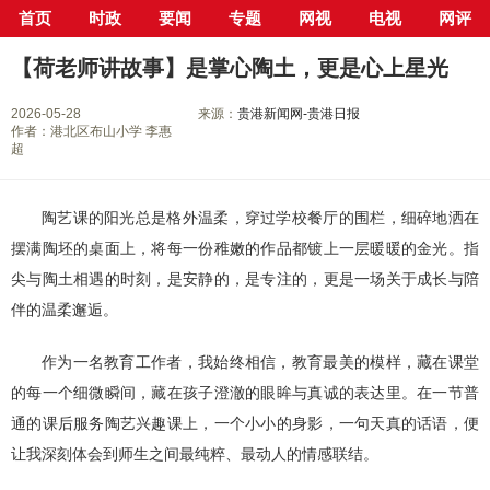
首页
时政
要闻
专题
网视
电视
网评
当前位置：
首页
>
新闻中心
>
校园
> 正文
【荷老师讲故事】是掌心陶土，更是心上星光
2026-05-28
来源：
贵港新闻网-贵港日报
作者：港北区布山小学 李惠
超
陶艺课的阳光总是格外温柔，穿过学校餐厅的围栏，细碎地洒在
摆满陶坯的桌面上，将每一份稚嫩的作品都镀上一层暖暖的金光。指
尖与陶土相遇的时刻，是安静的，是专注的，更是一场关于成长与陪
伴的温柔邂逅。
作为一名教育工作者，我始终相信，教育最美的模样，藏在课堂
的每一个细微瞬间，藏在孩子澄澈的眼眸与真诚的表达里。在一节普
通的课后服务陶艺兴趣课上，一个小小的身影，一句天真的话语，便
让我深刻体会到师生之间最纯粹、最动人的情感联结。