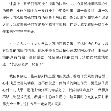
课堂上，孩子们都沉浸在捏塑的快乐中，小心翼翼地雕琢着心中
的模样。柔软的陶土在一双双小手中变换形态，每一道纹路、每一次
按压，都承载着他们独有的想象力与认真。作为助教的我穿梭在课桌
之间，观察着孩子们在老师的指导下塑形、打磨，感受着这份指尖创
作带来的宁静与美好。
不一会儿，一个身影落落大方地向我走来，步伐轻快而坚定，没
有丝毫的怯懦与拘谨。他双手捧着自己精心完成的陶艺作品，带着满
满的期待与藏不住的骄傲，轻轻递到我的面前，清脆而郑重地唤
道：“李惠超老师，您看！”
我俯身接过，指尖触到陶土温润的质感，看着作品规整的造型，
心中满是欣喜与动容。这不仅仅是一件简单的陶艺作品，更是孩子用
心付出的成果，是他主动分享的赤诚之心。我笑着轻声点评：“做得真
不错，造型很完整，看得出来你格外用心。如果再耐心点把表面打磨
得光滑一些，这件作品一定会更加完美。”