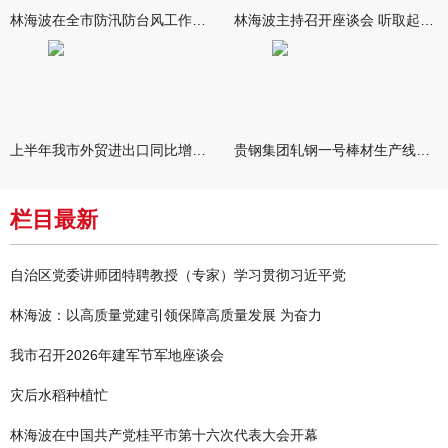
林海波在全市防汛防台风工作调度会上强调 坚持人民至上生命至上
林海波主持召开座谈会 听取起草市第七次党代会报告意见建议
上半年我市外贸进出口同比增长五成
贵钢集团轧钢一号棒材生产线升级改造项目成功热试
栏目最新
自治区党委讲师团特聘教授（专家）学习贯彻习近平党
林海波：以高质量党建引领保障高质量发展 为奋力
我市召开2026年建军节军地座谈会
灾后水稻种植忙
林海波在中国共产党桂平市第十六次代表大会开幕