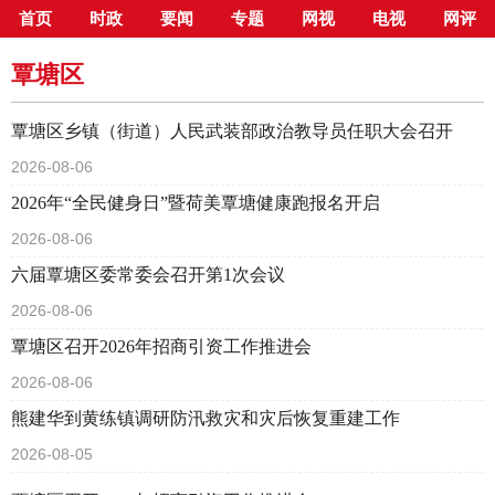
首页
时政
要闻
专题
网视
电视
网评
当前位置：
首页
>
新闻中心
>
县市区
>
覃塘区
覃塘区
覃塘区乡镇（街道）人民武装部政治教导员任职大会召开
2026-08-06
2026年“全民健身日”暨荷美覃塘健康跑报名开启
2026-08-06
六届覃塘区委常委会召开第1次会议
2026-08-06
覃塘区召开2026年招商引资工作推进会
2026-08-06
熊建华到黄练镇调研防汛救灾和灾后恢复重建工作
2026-08-05