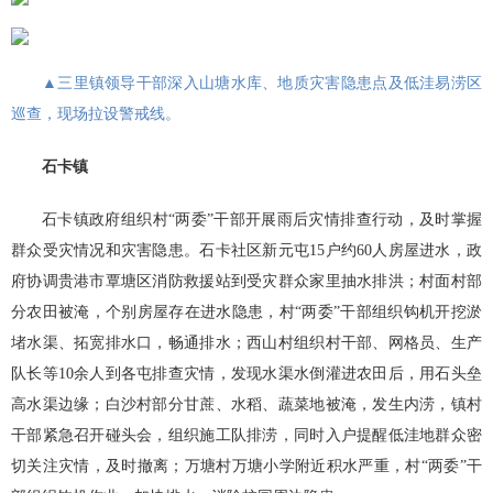
▲三里镇领导干部深入山塘水库、地质灾害隐患点及低洼易涝区
巡查，现场拉设警戒线。
石卡镇
石卡镇政府组织村“两委”干部开展雨后灾情排查行动，及时掌握
群众受灾情况和灾害隐患。石卡社区新元屯15户约60人房屋进水，政
府协调贵港市覃塘区消防救援站到受灾群众家里抽水排洪；村面村部
分农田被淹，个别房屋存在进水隐患，村“两委”干部组织钩机开挖淤
堵水渠、拓宽排水口，畅通排水；西山村组织村干部、网格员、生产
队长等10余人到各屯排查灾情，
发现水渠水倒灌进农田后，用石头垒
高水渠边缘
；白沙村部分甘蔗、水稻、蔬菜地被淹，发生内涝，镇村
干部紧急召开碰头会，组织施工队排涝，同时入户提醒低洼地群众密
切关注灾情，及时撤离；万塘村万塘小学附近积水严重，村“两委”干