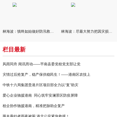
林海波：慎终如始做好防汛救灾各项工作 科学统筹加快推进灾后恢复
林海波：尽最大努力把因灾损失降到最低 坚决打赢防汛减灾救灾主动
栏目最新
风雨同舟 闻讯而动——平南县委党校党支部让党
灾情过后抢复产，稳产保供稳民生！——港南区农技上
中铁十六局集团贵港片区项目部全力以“复”助灾
爱心企业驰援港南 同心筑牢安澜景区防疫屏障
校企协作驰援港南，精准把脉助企复产
两名垂钓者雨夜被困 港北公安紧急救援！