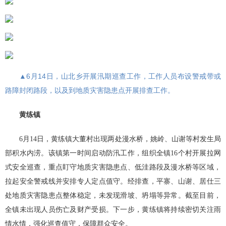
▲6月14日，山北乡开展汛期巡查工作，工作人员布设警戒带或
路障封闭路段，以及到地质灾害隐患点开展排查工作。
黄练镇
6月14日，黄练镇大董村出现两处漫水桥，姚岭、山谢等村发生局
部积水内涝。该镇第一时间启动防汛工作，组织全镇16个村开展拉网
式安全巡查，重点盯守地质灾害隐患点、低洼路段及漫水桥等区域，
拉起安全警戒线并安排专人定点值守。经排查，平寨、山谢、居仕三
处地质灾害隐患点整体稳定，未发现滑坡、坍塌等异常。截至目前，
全镇未出现人员伤亡及财产受损。下一步，黄练镇将持续密切关注雨
情水情，强化巡查值守，保障群众安全。