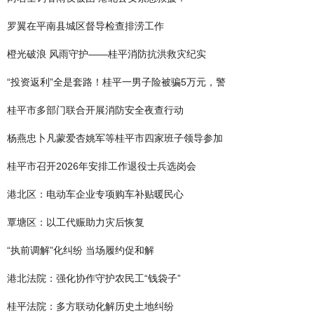
罗翼在平南县城区督导检查排涝工作
橙光破浪 风雨守护——桂平消防抗洪救灾纪实
“投资返利”全是套路！桂平一男子险被骗5万元，警
桂平市多部门联合开展消防安全夜查行动
杨燕忠卜凡蒙爱杏姚军等桂平市四家班子领导参加
桂平市召开2026年安排工作退役士兵选岗会
港北区：电动车企业专项购车补贴暖民心
覃塘区：以工代赈助力灾后恢复
“执前调解”化纠纷 当场履约促和解
港北法院：强化协作守护农民工“钱袋子”
桂平法院：多方联动化解历史土地纠纷