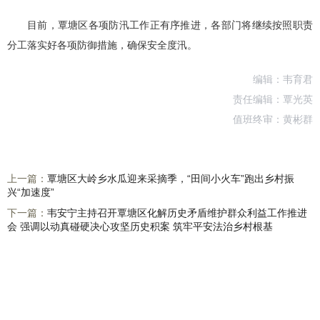
目前，覃塘区各项防汛工作正有序推进，各部门将继续按照职责
分工落实好各项防御措施，确保安全度汛。
编辑：韦育君
责任编辑：覃光英
值班终审：黄彬群
上一篇：
覃塘区大岭乡水瓜迎来采摘季，“田间小火车”跑出乡村振
兴“加速度”
下一篇：
韦安宁主持召开覃塘区化解历史矛盾维护群众利益工作推进
会 强调以动真碰硬决心攻坚历史积案 筑牢平安法治乡村根基