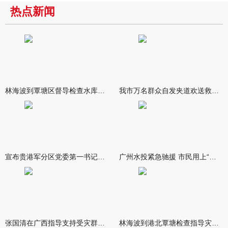
热点新闻
林海波到覃塘区督导检查水库安全度汛工作时强调 举一反三抓实抓
我市万名群众自发夹道欢送救援队伍
宣布贵港军分区党委第一书记任职大会召开 李洪晖宣读任职决定 林
广州水投紧急驰援 市民用上“放心水”
张国清在广西指导支持受灾群众生活保障和灾后抢修恢复工作时强调
林海波到港北覃塘检查指导灾后恢复重建工作时强调 众志成城抓紧