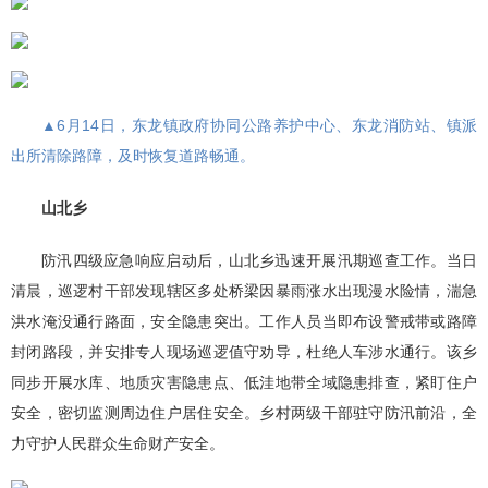
▲6月14日，东龙镇政府协同公路养护中心、东龙消防站、镇派
出所清除路障，及时恢复道路畅通。
山北乡
防汛四级应急响应启动后，山北乡迅速开展汛期巡查工作。当日
清晨，巡逻村干部发现辖区多处桥梁因暴雨涨水出现漫水险情，湍急
洪水淹没通行路面，安全隐患突出。工作人员当即布设警戒带或路障
封闭路段，并安排专人现场巡逻值守劝导，杜绝人车涉水通行。该乡
同步开展水库、地质灾害隐患点、低洼地带全域隐患排查，紧盯住户
安全，密切监测周边住户居住安全。乡村两级干部驻守防汛前沿，全
力守护人民群众生命财产安全。