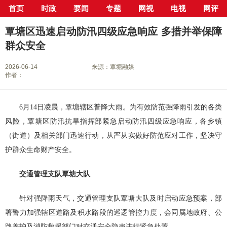
首页
时政
要闻
专题
网视
电视
网评
当前位置：
首页
>
新闻中心
>
县市区
>
覃塘区
> 正文
覃塘区迅速启动防汛四级应急响应 多措并举保障
群众安全
2026-06-14
来源：覃塘融媒
作者：
6月14日凌晨，覃塘辖区普降大雨。为有效防范强降雨引发的各类
风险，覃塘区防汛抗旱指挥部紧急启动防汛四级应急响应，各乡镇
（街道）及相关部门迅速行动，从严从实做好防范应对工作，坚决守
护群众生命财产安全。
交通管理支队覃塘大队
针对强降雨天气，交通管理支队覃塘大队及时启动应急预案，部
署警力加强辖区道路及积水路段的巡逻管控力度，会同属地政府、公
路养护及消防救援部门对交通安全隐患进行紧急处置。