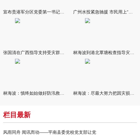
宣布贵港军分区党委第一书记任职大会召开 李洪晖宣读任职决定 林
广州水投紧急驰援 市民用上“放心水”
张国清在广西指导支持受灾群众生活保障和灾后抢修恢复工作时强调
林海波到港北覃塘检查指导灾后恢复重建工作时强调 众志成城抓紧
林海波：慎终如始做好防汛救灾各项工作 科学统筹加快推进灾后恢复
林海波：尽最大努力把因灾损失降到最低 坚决打赢防汛减灾救灾主动
栏目最新
风雨同舟 闻讯而动——平南县委党校党支部让党