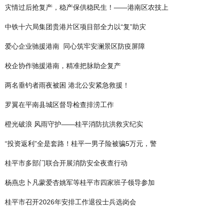
灾情过后抢复产，稳产保供稳民生！——港南区农技上
中铁十六局集团贵港片区项目部全力以“复”助灾
爱心企业驰援港南 同心筑牢安澜景区防疫屏障
校企协作驰援港南，精准把脉助企复产
两名垂钓者雨夜被困 港北公安紧急救援！
罗翼在平南县城区督导检查排涝工作
橙光破浪 风雨守护——桂平消防抗洪救灾纪实
“投资返利”全是套路！桂平一男子险被骗5万元，警
桂平市多部门联合开展消防安全夜查行动
杨燕忠卜凡蒙爱杏姚军等桂平市四家班子领导参加
桂平市召开2026年安排工作退役士兵选岗会