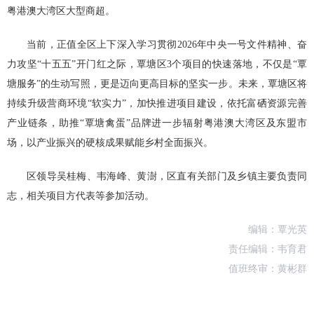
粤港澳大湾区大型商超。
当前，正值全区上下深入学习贯彻2026年中央一号文件精神、奋
力攻坚“十五五”开门红之际，覃塘区3个项目的快速落地，不仅是“覃
塘服务”的生动写照，更是迈向更高目标的坚实一步。未来，覃塘区将
持续升级营商环境“软实力”，加快推进项目建设，依托富硒资源完善
产业链条，助推“覃塘禽蛋”品牌进一步辐射粤港澳大湾区及东盟市
场，以产业振兴的硬核成果赋能乡村全面振兴。
区领导吴桂梅、韦海峰、黄澍，区直有关部门及乡镇主要负责同
志，相关项目方代表等参加活动。
编辑：覃光英
责任编辑：韦育君
值班终审：黄彬群