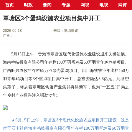
首页
时政
要闻
专题
网视
电视
网评
当前位置：
首页
>
新闻中心
>
县市区
>
覃塘区
> 正文
覃塘区3个蛋鸡设施农业项目集中开工
2026-05-18
来源：覃塘融媒
作者：
5月15日上午，贵港市覃塘区现代化设施农业建设迎来关键进展。
海南鸣岐投资有限公司年存栏180万羽蛋鸡及60万羽青年鸡养殖项目、
广西旺兴农牧年存栏65万羽绿壳蛋鸡项目、四川海牧牧业年出栏150万
羽青年鸡项目等3个重点项目集中开工，总投资额达3.6亿元。此番密
集落子，标志着覃塘区禽蛋产业集群再添新军，也为“十五五”开局之
年乡村产业振兴注入强劲动能。
▲5月15日上午，覃塘区3个现代化设施农业项目开工建设。这是
位于石卡镇的海南鸣岐投资有限公司年存栏180万羽蛋鸡及60万羽青