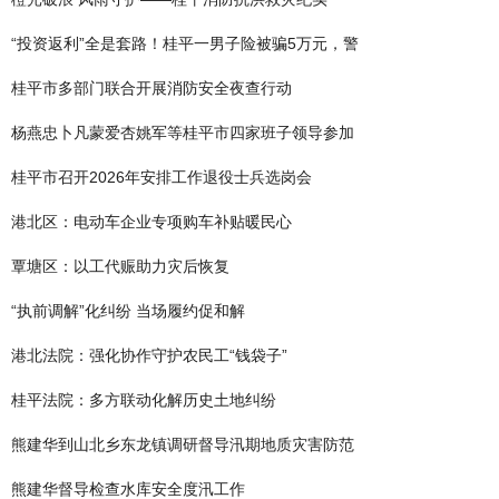
“投资返利”全是套路！桂平一男子险被骗5万元，警
桂平市多部门联合开展消防安全夜查行动
杨燕忠卜凡蒙爱杏姚军等桂平市四家班子领导参加
桂平市召开2026年安排工作退役士兵选岗会
港北区：电动车企业专项购车补贴暖民心
覃塘区：以工代赈助力灾后恢复
“执前调解”化纠纷 当场履约促和解
港北法院：强化协作守护农民工“钱袋子”
桂平法院：多方联动化解历史土地纠纷
熊建华到山北乡东龙镇调研督导汛期地质灾害防范
熊建华督导检查水库安全度汛工作