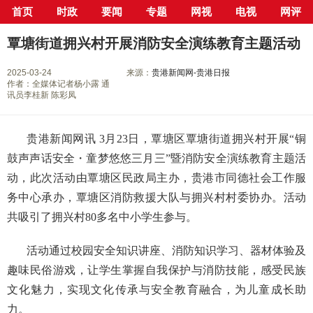
首页
时政
要闻
专题
网视
电视
网评
当前位置：
首页
>
新闻中心
>
县市区
>
覃塘区
> 正文
覃塘街道拥兴村开展消防安全演练教育主题活动
2025-03-24
来源：
贵港新闻网-贵港日报
作者：全媒体记者杨小露 通
讯员李桂新 陈彩凤
贵港新闻网讯 3月23日，覃塘区覃塘街道拥兴村开展“铜
鼓声声话安全・童梦悠悠三月三”暨消防安全演练教育主题活
动，此次活动由覃塘区民政局主办，贵港市同德社会工作服
务中心承办，覃塘区消防救援大队与拥兴村村委协办。活动
共吸引了拥兴村80多名中小学生参与。
活动通过校园安全知识讲座、消防知识学习、器材体验及
趣味民俗游戏，让学生掌握自我保护与消防技能，感受民族
文化魅力，实现文化传承与安全教育融合，为儿童成长助
力。