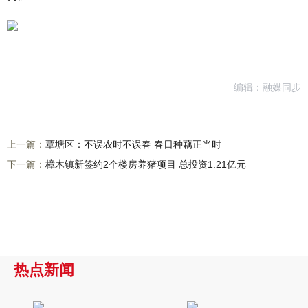
编辑：融媒同步
上一篇：
覃塘区：不误农时不误春 春日种藕正当时
下一篇：
樟木镇新签约2个楼房养猪项目 总投资1.21亿元
热点新闻