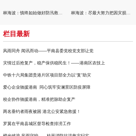
林海波：慎终如始做好防汛救灾各项工作 科学统筹加快推进灾后恢复
林海波：尽最大努力把因灾损失降到最低 坚决打赢防汛减灾救灾主动
栏目最新
风雨同舟 闻讯而动——平南县委党校党支部让党
灾情过后抢复产，稳产保供稳民生！——港南区农技上
中铁十六局集团贵港片区项目部全力以“复”助灾
爱心企业驰援港南 同心筑牢安澜景区防疫屏障
校企协作驰援港南，精准把脉助企复产
两名垂钓者雨夜被困 港北公安紧急救援！
罗翼在平南县城区督导检查排涝工作
橙光破浪 风雨守护——桂平消防抗洪救灾纪实