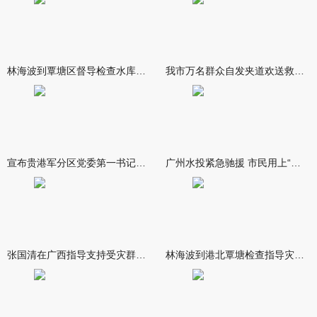
林海波到覃塘区督导检查水库安全度汛工作时强调 举一反三抓实抓
我市万名群众自发夹道欢送救援队伍
宣布贵港军分区党委第一书记任职大会召开 李洪晖宣读任职决定 林
广州水投紧急驰援 市民用上“放心水”
张国清在广西指导支持受灾群众生活保障和灾后抢修恢复工作时强调
林海波到港北覃塘检查指导灾后恢复重建工作时强调 众志成城抓紧