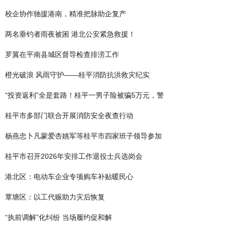
校企协作驰援港南，精准把脉助企复产
两名垂钓者雨夜被困 港北公安紧急救援！
罗翼在平南县城区督导检查排涝工作
橙光破浪 风雨守护——桂平消防抗洪救灾纪实
“投资返利”全是套路！桂平一男子险被骗5万元，警
桂平市多部门联合开展消防安全夜查行动
杨燕忠卜凡蒙爱杏姚军等桂平市四家班子领导参加
桂平市召开2026年安排工作退役士兵选岗会
港北区：电动车企业专项购车补贴暖民心
覃塘区：以工代赈助力灾后恢复
“执前调解”化纠纷 当场履约促和解