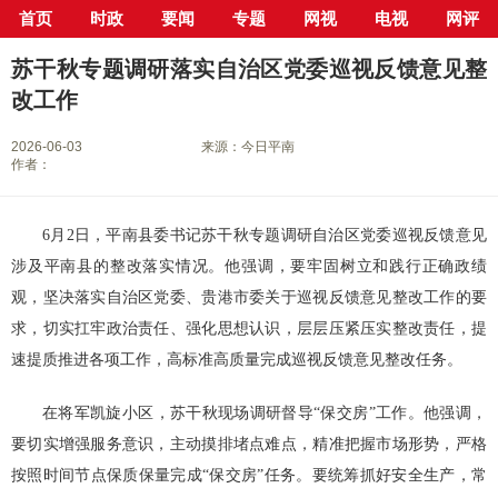
首页
时政
要闻
专题
网视
电视
网评
当前位置：
首页
>
新闻中心
>
县市区
>
平南县
> 正文
苏干秋专题调研落实自治区党委巡视反馈意见整
改工作
2026-06-03
来源：今日平南
作者：
6月2日，
平南县委书记苏干秋专题调研自治区党委巡视反馈意见
涉及平南县的整改落实情况。
他强调，要牢固树立和践行正确政绩
观，坚决落实自治区党委、贵港市委关于巡视反馈意见整改工作的要
求，切实扛牢政治责任、强化思想认识，层层压紧压实整改责任，提
速提质推进各项工作，高标准高质量完成巡视反馈意见整改任务。
在将军凯旋小区，苏干秋现场调研督导“保交房”工作。他强调，
要切实增强服务意识，主动摸排堵点难点，精准把握市场形势，严格
按照时间节点保质保量完成“保交房”任务。要统筹抓好安全生产，常