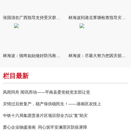
张国清在广西指导支持受灾群众生活保障和灾后抢修恢复工作时强调
林海波到港北覃塘检查指导灾后恢复重建工作时强调 众志成城抓紧
林海波：慎终如始做好防汛救灾各项工作 科学统筹加快推进灾后恢复
林海波：尽最大努力把因灾损失降到最低 坚决打赢防汛减灾救灾主动
栏目最新
风雨同舟 闻讯而动——平南县委党校党支部让党
灾情过后抢复产，稳产保供稳民生！——港南区农技上
中铁十六局集团贵港片区项目部全力以“复”助灾
爱心企业驰援港南 同心筑牢安澜景区防疫屏障