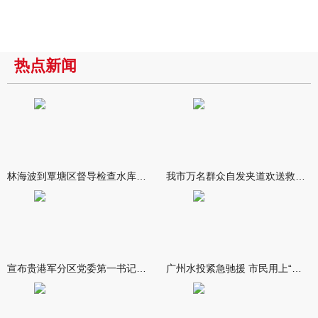
热点新闻
林海波到覃塘区督导检查水库安全度汛工作时强调 举一反三抓实抓
我市万名群众自发夹道欢送救援队伍
宣布贵港军分区党委第一书记任职大会召开 李洪晖宣读任职决定 林
广州水投紧急驰援 市民用上“放心水”