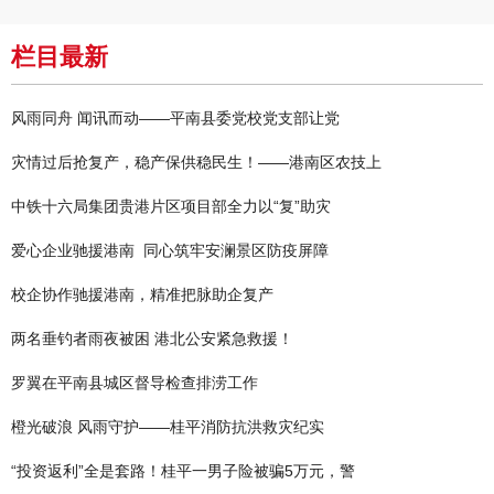
栏目最新
风雨同舟 闻讯而动——平南县委党校党支部让党
灾情过后抢复产，稳产保供稳民生！——港南区农技上
中铁十六局集团贵港片区项目部全力以“复”助灾
爱心企业驰援港南 同心筑牢安澜景区防疫屏障
校企协作驰援港南，精准把脉助企复产
两名垂钓者雨夜被困 港北公安紧急救援！
罗翼在平南县城区督导检查排涝工作
橙光破浪 风雨守护——桂平消防抗洪救灾纪实
“投资返利”全是套路！桂平一男子险被骗5万元，警