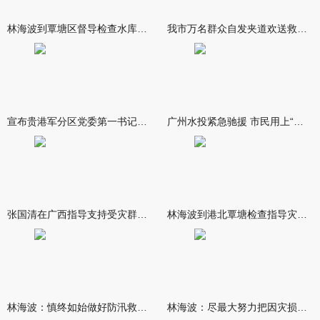
林海波到覃塘区督导检查水库安全度汛工作时强调 举一反三抓实抓
我市万名群众自发夹道欢送救援队伍
宣布贵港军分区党委第一书记任职大会召开 李洪晖宣读任职决定 林
广州水投紧急驰援 市民用上“放心水”
张国清在广西指导支持受灾群众生活保障和灾后抢修恢复工作时强调
林海波到港北覃塘检查指导灾后恢复重建工作时强调 众志成城抓紧
林海波：慎终如始做好防汛救灾各项工作 科学统筹加快推进灾后恢复
林海波：尽最大努力把因灾损失降到最低 坚决打赢防汛减灾救灾主动