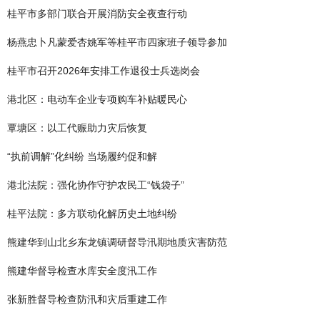
桂平市多部门联合开展消防安全夜查行动
杨燕忠卜凡蒙爱杏姚军等桂平市四家班子领导参加
桂平市召开2026年安排工作退役士兵选岗会
港北区：电动车企业专项购车补贴暖民心
覃塘区：以工代赈助力灾后恢复
“执前调解”化纠纷 当场履约促和解
港北法院：强化协作守护农民工“钱袋子”
桂平法院：多方联动化解历史土地纠纷
熊建华到山北乡东龙镇调研督导汛期地质灾害防范
熊建华督导检查水库安全度汛工作
张新胜督导检查防汛和灾后重建工作