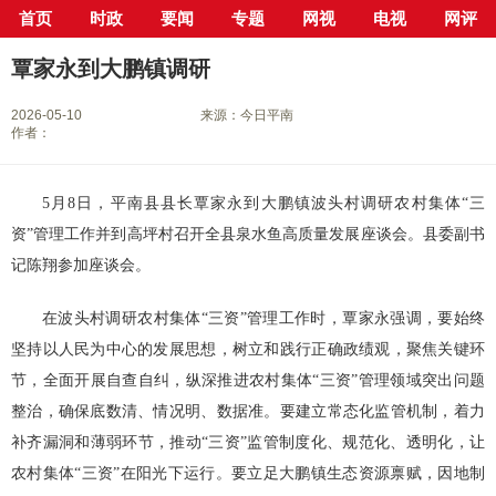
首页
时政
要闻
专题
网视
电视
网评
当前位置：
首页
>
新闻中心
>
县市区
>
平南县
> 正文
覃家永到大鹏镇调研
2026-05-10
来源：今日平南
作者：
5月8日，平南县县长覃家永到大鹏镇波头村调研农村集体“三
资”管理工作并到高坪村召开全县泉水鱼高质量发展座谈会。县委副书
记陈翔参加座谈会。
在波头村调研农村集体“三资”管理工作时，覃家永强调，要始终
坚持以人民为中心的发展思想，树立和践行正确政绩观，聚焦关键环
节，全面开展自查自纠，纵深推进农村集体“三资”管理领域突出问题
整治，确保底数清、情况明、数据准。要建立常态化监管机制，着力
补齐漏洞和薄弱环节，推动“三资”监管制度化、规范化、透明化，让
农村集体“三资”在阳光下运行。要立足大鹏镇生态资源禀赋，因地制