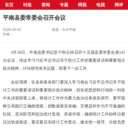
首页
时政
要闻
专题
网视
电视
网评
当前位置：
首页
>
新闻中心
>
县市区
>
平南县
> 正文
平南县委常委会召开会议
2026-05-01
来源：今日平南
作者：
4月30日，平南县委书记苏干秋主持召开十五届县委常委会第145
次会议，传达学习习近平总书记关于统计工作的重要讲话和重要指示
批示精神，讨论研究有关议题，部署下一步工作。
会议强调，全县各级各部门要深入学习领会习近平总书记关于统
计工作的重要讲话和重要指示批示精神，切实把思想和行动统一到党
中央决策部署上来，将统计工作作为重大政治任务抓实抓牢。要牢固
树立和践行正确政绩观，把数据真实准确、完整及时作为不可逾越的
红线，坚决防范和惩治统计造假、弄虚作假，确保统计工作始终沿着
法治轨道推进。要压紧压实统计工作责任，健全统一领导、分级负责