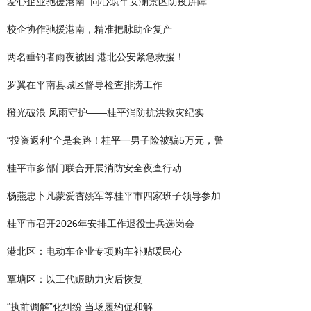
爱心企业驰援港南 同心筑牢安澜景区防疫屏障
校企协作驰援港南，精准把脉助企复产
两名垂钓者雨夜被困 港北公安紧急救援！
罗翼在平南县城区督导检查排涝工作
橙光破浪 风雨守护——桂平消防抗洪救灾纪实
“投资返利”全是套路！桂平一男子险被骗5万元，警
桂平市多部门联合开展消防安全夜查行动
杨燕忠卜凡蒙爱杏姚军等桂平市四家班子领导参加
桂平市召开2026年安排工作退役士兵选岗会
港北区：电动车企业专项购车补贴暖民心
覃塘区：以工代赈助力灾后恢复
“执前调解”化纠纷 当场履约促和解