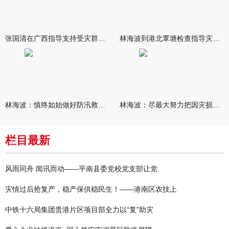
张国清在广西指导支持受灾群众生活保障和灾后抢修恢复工作时强调
林海波到港北覃塘检查指导灾后恢复重建工作时强调 众志成城抓紧
林海波：慎终如始做好防汛救灾各项工作 科学统筹加快推进灾后恢复
林海波：尽最大努力把因灾损失降到最低 坚决打赢防汛减灾救灾主动
栏目最新
风雨同舟 闻讯而动——平南县委党校党支部让党
灾情过后抢复产，稳产保供稳民生！——港南区农技上
中铁十六局集团贵港片区项目部全力以“复”助灾