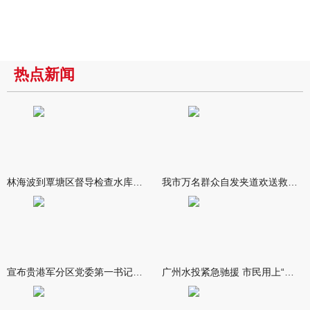
热点新闻
林海波到覃塘区督导检查水库安全度汛工作时强调 举一反三抓实抓
我市万名群众自发夹道欢送救援队伍
宣布贵港军分区党委第一书记任职大会召开 李洪晖宣读任职决定 林
广州水投紧急驰援 市民用上“放心水”