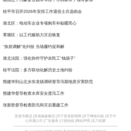
桂平市召开2026年安排工作退役士兵选岗会
港北区：电动车企业专项购车补贴暖民心
覃塘区：以工代赈助力灾后恢复
“执前调解”化纠纷 当场履约促和解
港北法院：强化协作守护农民工“钱袋子”
桂平法院：多方联动化解历史土地纠纷
熊建华到山北乡东龙镇调研督导汛期地质灾害防范
熊建华督导检查水库安全度汛工作
张新胜督导检查防汛和灾后重建工作
贵港市概况 |
贵港融媒概况 |
关于贵港新闻网 |
关于网络问政 |
关于中
心所属公司 |
广告服务 |
订报热线 |
网站声明 |
见习招募