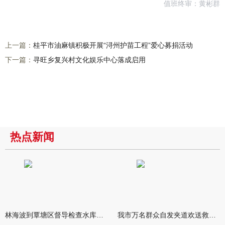
值班终审：黄彬群
上一篇：
桂平市油麻镇积极开展“浔州护苗工程”爱心募捐活动
下一篇：
寻旺乡复兴村文化娱乐中心落成启用
热点新闻
林海波到覃塘区督导检查水库安全度汛工作时强调 举一反三抓实抓
我市万名群众自发夹道欢送救援队伍