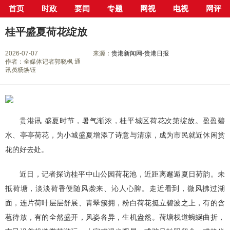
首页
时政
要闻
专题
网视
电视
网评
当前位置：
首页
>
新闻中心
>
县市区
>
桂平市
> 正文
桂平盛夏荷花绽放
2026-07-07
来源：
贵港新闻网-贵港日报
作者：全媒体记者郭晓枫 通
讯员杨焕钰
贵港讯 盛夏时节，暑气渐浓，桂平城区荷花次第绽放。盈盈碧
水、亭亭荷花，为小城盛夏增添了诗意与清凉，成为市民就近休闲赏
花的好去处。
近日，记者探访桂平中山公园荷花池，近距离邂逅夏日荷韵。未
抵荷塘，淡淡荷香便随风袭来、沁人心脾。走近看到，微风拂过湖
面，连片荷叶层层舒展、青翠簇拥，粉白荷花挺立碧波之上，有的含
苞待放，有的全然盛开，风姿各异，生机盎然。荷塘栈道蜿蜒曲折，