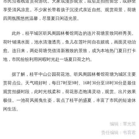
市民沿着栈道赏荷游玩。大家或漫步观景，或驻足拍照留念，或静坐
享受清风凉意。不少家长带着孩子沉浸式亲近自然、观赏荷景，荷塘
四周氛围悠然温馨，尽显夏日闲适光景。
此外，桂平城区听风阁园林餐馆周边的连片荷塘景致同样秀美。
荷叶铺满水面，池水清澈透亮，鱼儿在莲叶间自在嬉戏，画面灵动治
愈。连日来，两处荷塘凭借清新雅致的景致，成为本地热门夏日打卡
地，市民纷纷利用闲暇时光赴一场夏日荷之约。
据了解，桂平中山公园荷花池、听风阁园林餐馆荷塘为城区主要
赏荷点位。天气晴好时，每日7时至9时、16时30分至18时30分是最佳
观赏拍摄时段，此时光线柔和，荷花形态饱满灵动，观赏、出片效果
极佳。一池荷风摇曳生姿，装点了桂平的盛夏，丰富了市民的短途休
闲生活。
编辑：覃光英
责任编辑：韦育君