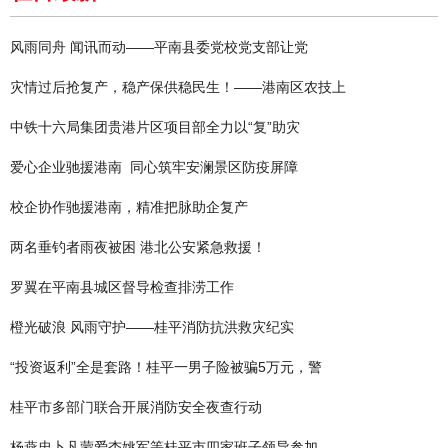
风雨同舟 闻讯而动——平南县委党校党支部让党
灾情过后抢复产，稳产保供稳民生！——港南区农技上
中铁十六局集团贵港片区项目部全力以“复”助灾
爱心企业驰援港南 同心筑牢安澜景区防疫屏障
校企协作驰援港南，精准把脉助企复产
两名垂钓者雨夜被困 港北公安紧急救援！
罗翼在平南县城区督导检查排涝工作
橙光破浪 风雨守护——桂平消防抗洪救灾纪实
“投资返利”全是套路！桂平一男子险被骗5万元，警
桂平市多部门联合开展消防安全夜查行动
杨燕忠卜凡蒙爱杏姚军等桂平市四家班子领导参加