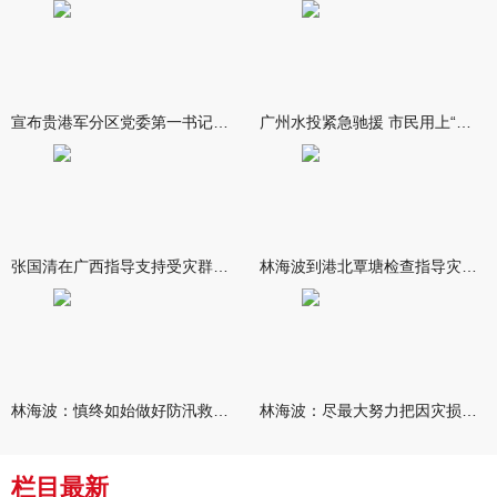
宣布贵港军分区党委第一书记任职大会召开 李洪晖宣读任职决定 林
广州水投紧急驰援 市民用上“放心水”
张国清在广西指导支持受灾群众生活保障和灾后抢修恢复工作时强调
林海波到港北覃塘检查指导灾后恢复重建工作时强调 众志成城抓紧
林海波：慎终如始做好防汛救灾各项工作 科学统筹加快推进灾后恢复
林海波：尽最大努力把因灾损失降到最低 坚决打赢防汛减灾救灾主动
栏目最新