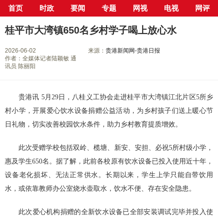
首页
时政
要闻
专题
网视
电视
网评
当前位置：
首页
>
新闻中心
>
县市区
>
桂平市
> 正文
桂平市大湾镇650名乡村学子喝上放心水
2026-06-02
来源：
贵港新闻网-贵港日报
作者：全媒体记者陆颖敏 通
讯员 陈丽阳
贵港讯 5月29日，八桂义工协会走进桂平市大湾镇江北片区5所乡
村小学，开展爱心饮水设备捐赠公益活动，为乡村孩子们送上暖心节
日礼物，切实改善校园饮水条件，助力乡村教育提质增效。
此次受赠学校包括双岭、榄塘、新安、安担、必祝5所村级小学，
惠及学生650名。据了解，此前各校原有饮水设备已投入使用近十年，
设备老化损坏、无法正常供水。长期以来，学生上学只能自带饮用
水，或依靠教师办公室烧水壶取水，饮水不便、存在安全隐患。
此次爱心机构捐赠的全新饮水设备已全部安装调试完毕并投入使