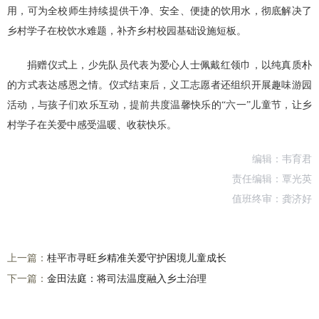
用，可为全校师生持续提供干净、安全、便捷的饮用水，彻底解决了
乡村学子在校饮水难题，补齐乡村校园基础设施短板。
捐赠仪式上，少先队员代表为爱心人士佩戴红领巾，以纯真质朴
的方式表达感恩之情。仪式结束后，义工志愿者还组织开展趣味游园
活动，与孩子们欢乐互动，提前共度温馨快乐的“六一”儿童节，让乡
村学子在关爱中感受温暖、收获快乐。
编辑：韦育君
责任编辑：覃光英
值班终审：龚济好
上一篇：
桂平市寻旺乡精准关爱守护困境儿童成长
下一篇：
金田法庭：将司法温度融入乡土治理