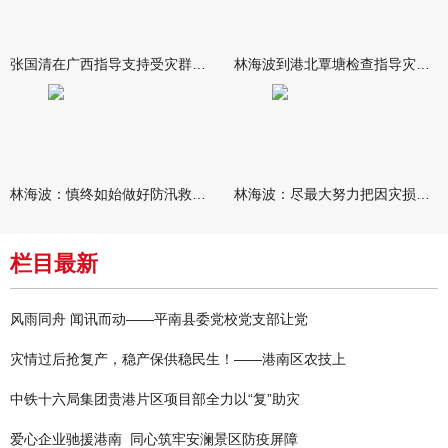
张国清在广西指导支持受灾群众生活保障和灾后抢修恢复工作时强调
林海波到港北覃塘检查指导灾后恢复重建工作时强调 众志成城抓紧
林海波：慎终如始做好防汛救灾各项工作 科学统筹加快推进灾后恢复
林海波：尽最大努力把因灾损失降到最低 坚决打赢防汛减灾救灾主动
栏目最新
风雨同舟 闻讯而动——平南县委党校党支部让党
灾情过后抢复产，稳产保供稳民生！——港南区农技上
中铁十六局集团贵港片区项目部全力以“复”助灾
爱心企业驰援港南 同心筑牢安澜景区防疫屏障