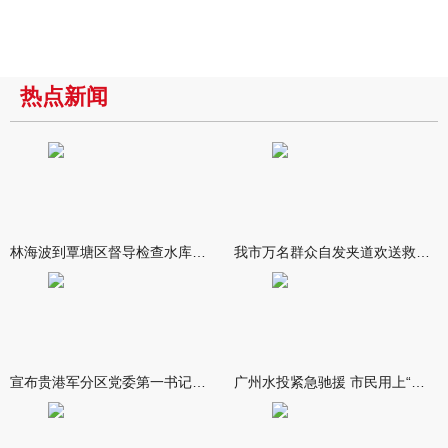
热点新闻
林海波到覃塘区督导检查水库安全度汛工作时强调 举一反三抓实抓
我市万名群众自发夹道欢送救援队伍
宣布贵港军分区党委第一书记任职大会召开 李洪晖宣读任职决定 林
广州水投紧急驰援 市民用上“放心水”