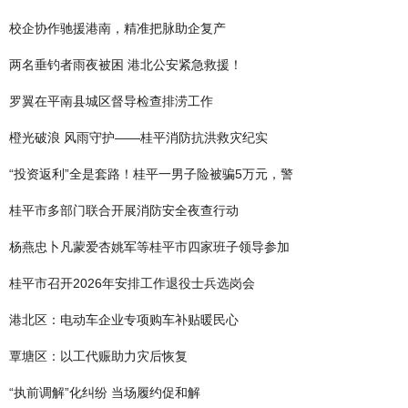
校企协作驰援港南，精准把脉助企复产
两名垂钓者雨夜被困 港北公安紧急救援！
罗翼在平南县城区督导检查排涝工作
橙光破浪 风雨守护——桂平消防抗洪救灾纪实
“投资返利”全是套路！桂平一男子险被骗5万元，警
桂平市多部门联合开展消防安全夜查行动
杨燕忠卜凡蒙爱杏姚军等桂平市四家班子领导参加
桂平市召开2026年安排工作退役士兵选岗会
港北区：电动车企业专项购车补贴暖民心
覃塘区：以工代赈助力灾后恢复
“执前调解”化纠纷 当场履约促和解