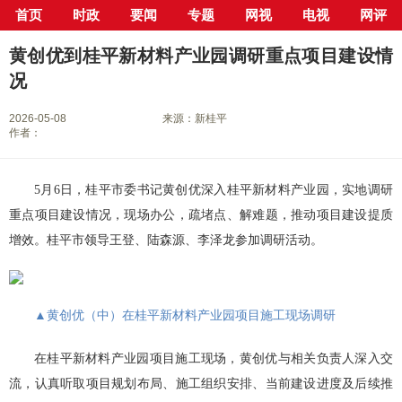
首页
时政
要闻
专题
网视
电视
网评
当前位置：
首页
>
新闻中心
>
县市区
>
桂平市
> 正文
黄创优到桂平新材料产业园调研重点项目建设情
况
2026-05-08
来源：新桂平
作者：
5月6日，桂平市委书记黄创优深入桂平新材料产业园，实地调研
重点项目建设情况，现场办公，疏堵点、解难题，推动项目建设提质
增效。桂平市领导王登、陆森源、李泽龙参加调研活动。
▲黄创优（中）在桂平新材料产业园项目施工现场调研
在桂平新材料产业园项目施工现场，黄创优与相关负责人深入交
流，认真听取项目规划布局、施工组织安排、当前建设进度及后续推