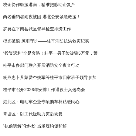
校企协作驰援港南，精准把脉助企复产
两名垂钓者雨夜被困 港北公安紧急救援！
罗翼在平南县城区督导检查排涝工作
橙光破浪 风雨守护——桂平消防抗洪救灾纪实
“投资返利”全是套路！桂平一男子险被骗5万元，警
桂平市多部门联合开展消防安全夜查行动
杨燕忠卜凡蒙爱杏姚军等桂平市四家班子领导参加
桂平市召开2026年安排工作退役士兵选岗会
港北区：电动车企业专项购车补贴暖民心
覃塘区：以工代赈助力灾后恢复
“执前调解”化纠纷 当场履约促和解