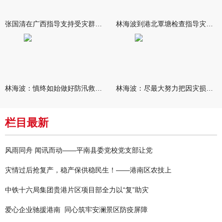
张国清在广西指导支持受灾群众生活保障和灾后抢修恢复工作时强调
林海波到港北覃塘检查指导灾后恢复重建工作时强调 众志成城抓紧
林海波：慎终如始做好防汛救灾各项工作 科学统筹加快推进灾后恢复
林海波：尽最大努力把因灾损失降到最低 坚决打赢防汛减灾救灾主动
栏目最新
风雨同舟 闻讯而动——平南县委党校党支部让党
灾情过后抢复产，稳产保供稳民生！——港南区农技上
中铁十六局集团贵港片区项目部全力以“复”助灾
爱心企业驰援港南 同心筑牢安澜景区防疫屏障