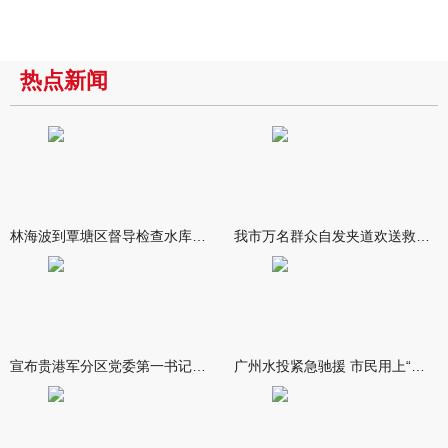
热点新闻
林海波到覃塘区督导检查水库安全度汛工作时强调 举一反三抓实抓
我市万名群众自发夹道欢送救援队伍
宣布贵港军分区党委第一书记任职大会召开 李洪晖宣读任职决定 林
广州水投紧急驰援 市民用上“放心水”