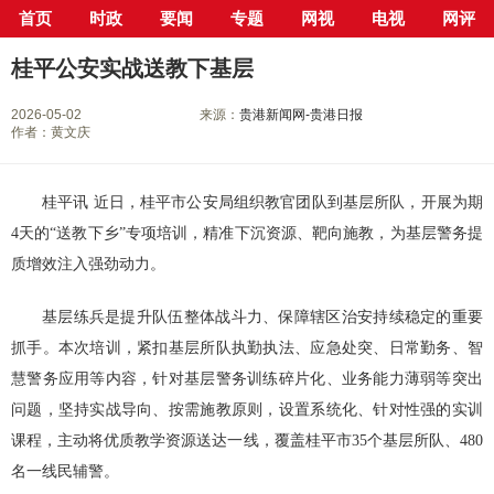
首页
时政
要闻
专题
网视
电视
网评
当前位置：
首页
>
新闻中心
>
县市区
>
桂平市
> 正文
桂平公安实战送教下基层
2026-05-02
来源：
贵港新闻网-贵港日报
作者：黄文庆
桂平讯 近日，桂平市公安局组织教官团队到基层所队，开展为期
4天的“送教下乡”专项培训，精准下沉资源、靶向施教，为基层警务提
质增效注入强劲动力。
基层练兵是提升队伍整体战斗力、保障辖区治安持续稳定的重要
抓手。本次培训，紧扣基层所队执勤执法、应急处突、日常勤务、智
慧警务应用等内容，针对基层警务训练碎片化、业务能力薄弱等突出
问题，坚持实战导向、按需施教原则，设置系统化、针对性强的实训
课程，主动将优质教学资源送达一线，覆盖桂平市35个基层所队、480
名一线民辅警。