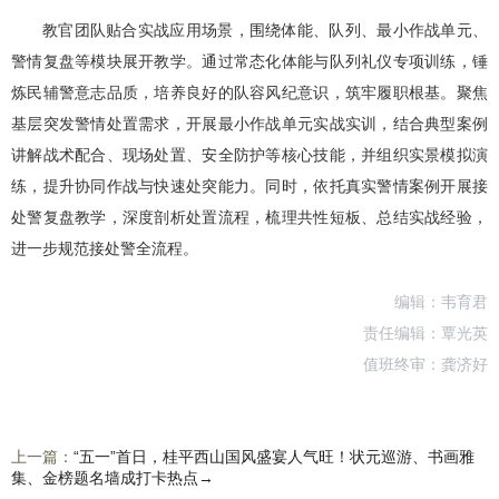
教官团队贴合实战应用场景，围绕体能、队列、最小作战单元、
警情复盘等模块展开教学。通过常态化体能与队列礼仪专项训练，锤
炼民辅警意志品质，培养良好的队容风纪意识，筑牢履职根基。聚焦
基层突发警情处置需求，开展最小作战单元实战实训，结合典型案例
讲解战术配合、现场处置、安全防护等核心技能，并组织实景模拟演
练，提升协同作战与快速处突能力。同时，依托真实警情案例开展接
处警复盘教学，深度剖析处置流程，梳理共性短板、总结实战经验，
进一步规范接处警全流程。
编辑：韦育君
责任编辑：覃光英
值班终审：龚济好
上一篇：
“五一”首日，桂平西山国风盛宴人气旺！状元巡游、书画雅
集、金榜题名墙成打卡热点→