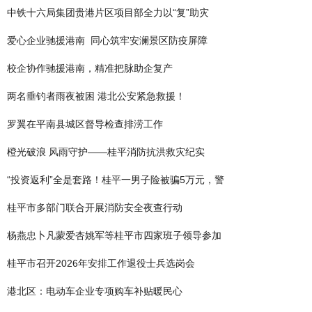
中铁十六局集团贵港片区项目部全力以“复”助灾
爱心企业驰援港南 同心筑牢安澜景区防疫屏障
校企协作驰援港南，精准把脉助企复产
两名垂钓者雨夜被困 港北公安紧急救援！
罗翼在平南县城区督导检查排涝工作
橙光破浪 风雨守护——桂平消防抗洪救灾纪实
“投资返利”全是套路！桂平一男子险被骗5万元，警
桂平市多部门联合开展消防安全夜查行动
杨燕忠卜凡蒙爱杏姚军等桂平市四家班子领导参加
桂平市召开2026年安排工作退役士兵选岗会
港北区：电动车企业专项购车补贴暖民心