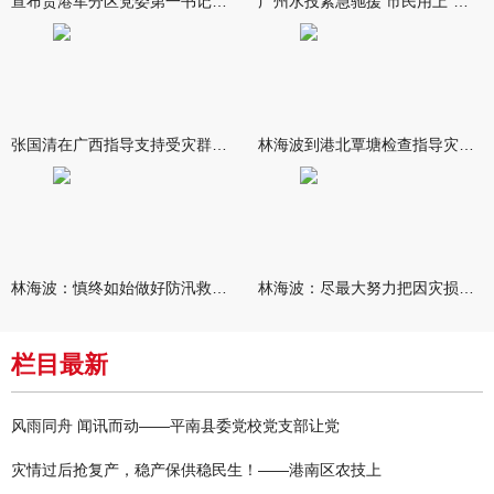
宣布贵港军分区党委第一书记任职大会召开 李洪晖宣读任职决定 林
广州水投紧急驰援 市民用上“放心水”
张国清在广西指导支持受灾群众生活保障和灾后抢修恢复工作时强调
林海波到港北覃塘检查指导灾后恢复重建工作时强调 众志成城抓紧
林海波：慎终如始做好防汛救灾各项工作 科学统筹加快推进灾后恢复
林海波：尽最大努力把因灾损失降到最低 坚决打赢防汛减灾救灾主动
栏目最新
风雨同舟 闻讯而动——平南县委党校党支部让党
灾情过后抢复产，稳产保供稳民生！——港南区农技上