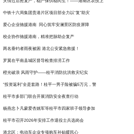
灾情过后抢复产，稳产保供稳民生！——港南区农技上
中铁十六局集团贵港片区项目部全力以“复”助灾
爱心企业驰援港南 同心筑牢安澜景区防疫屏障
校企协作驰援港南，精准把脉助企复产
两名垂钓者雨夜被困 港北公安紧急救援！
罗翼在平南县城区督导检查排涝工作
橙光破浪 风雨守护——桂平消防抗洪救灾纪实
“投资返利”全是套路！桂平一男子险被骗5万元，警
桂平市多部门联合开展消防安全夜查行动
杨燕忠卜凡蒙爱杏姚军等桂平市四家班子领导参加
桂平市召开2026年安排工作退役士兵选岗会
港北区：电动车企业专项购车补贴暖民心