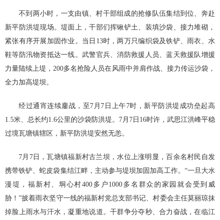
不到两小时，一支由镇、村干部组成的抢修队伍集结到位、奔赴
新平防洪堤现场。堤面上，干部们挥锹铲土、装填沙袋、接力堆砌，
紧张有序开展加固作业。当日13时，两万只编织袋及铁铲、雨衣、水
鞋等防汛物资抵达一线。武警官兵、消防救援人员、蓝天救援队增援
力量陆续上堤，200多名抢险人员在风雨中并肩作战、接力传运沙袋，
全力加高堤坝。
经过通宵连续鏖战，至7月7日上午7时，新平防洪堤成功垒起高
1.5米、总长约1.6公里的沙袋防洪堤。7月7日16时许，武思江洪峰平稳
过境瓦塘镇辖区，新平防洪堤安然无恙。
7月7日，瓦塘镇福新村古兰坝，水位上涨明显，百余名村民自发
携带铁铲、蛇皮袋集结江畔，主动参与堤坝加固加高工作。“一旦大水
漫堤，福新村、垌心村400多户1000多名群众的家园就会受到威
胁！”披着雨衣坚守一线的福新村党总支部书记、村委会主任莫丽琼抹
掉脸上雨水与汗水，凝重地说道。干群争分夺秒、合力奋战，在临江