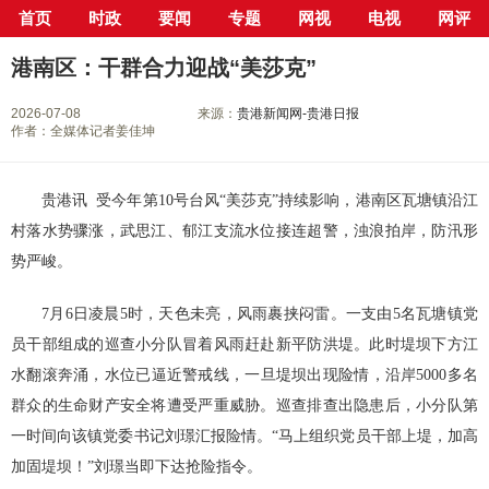
首页
时政
要闻
专题
网视
电视
网评
当前位置：
首页
>
新闻中心
>
县市区
>
港南区
> 正文
港南区：干群合力迎战“美莎克”
2026-07-08
来源：
贵港新闻网-贵港日报
作者：全媒体记者姜佳坤
贵港讯 受今年第10号台风“美莎克”持续影响，港南区瓦塘镇沿江
村落水势骤涨，武思江、郁江支流水位接连超警，浊浪拍岸，防汛形
势严峻。
7月6日凌晨5时，天色未亮，风雨裹挟闷雷。一支由5名瓦塘镇党
员干部组成的巡查小分队冒着风雨赶赴新平防洪堤。此时堤坝下方江
水翻滚奔涌，水位已逼近警戒线，一旦堤坝出现险情，沿岸5000多名
群众的生命财产安全将遭受严重威胁。巡查排查出隐患后，小分队第
一时间向该镇党委书记刘璟汇报险情。“马上组织党员干部上堤，加高
加固堤坝！”刘璟当即下达抢险指令。