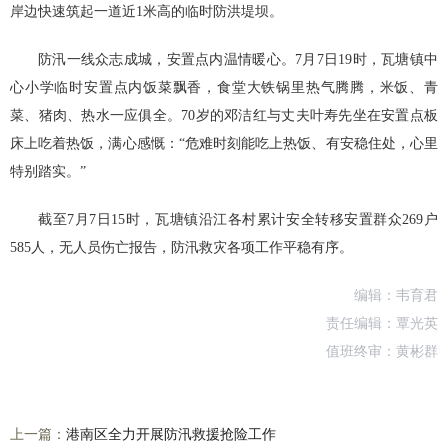
岸边快速筑起一道近1米高的临时防洪堤坝。
防汛一线众志成城，安置点内温情暖心。7月7日19时，瓦塘镇中
心小学临时安置点内饭菜飘香，食堂大铁锅里热气腾腾，米饭、青
菜、猪肉、热水一应俱全。70岁的邓洁红与丈夫叶寿先坐在安置点板
床上吃着热饭，满心感慨：“危难时刻能吃上热饭、有安稳住处，心里
特别踏实。”
截至7月7日15时，瓦塘镇沿江各村累计安全转移安置群众269户
585人，无人员伤亡报告，防汛救灾各项工作平稳有序。
编辑：韦育君
责任编辑：覃光英
值班终审：黄彬群
上一篇：
港南区全力开展防汛救援抢险工作