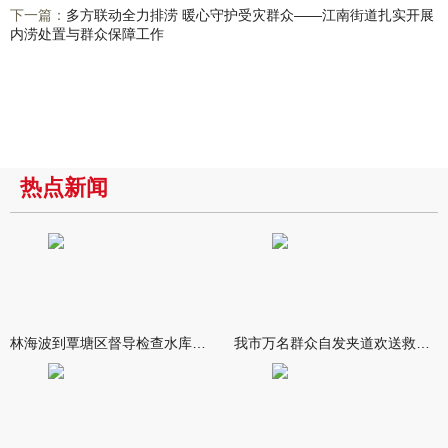
下一篇：
多方联动全力排涝 暖心守护受灾群众——江南街道扎实开展
内涝处置与群众保障工作
热点新闻
林海波到覃塘区督导检查水库安全度汛工作时强调 举一反三抓实抓
我市万名群众自发夹道欢送救援队伍