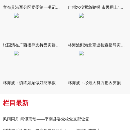
宣布贵港军分区党委第一书记任职大会召开 李洪晖宣读任职决定 林
广州水投紧急驰援 市民用上“放心水”
张国清在广西指导支持受灾群众生活保障和灾后抢修恢复工作时强调
林海波到港北覃塘检查指导灾后恢复重建工作时强调 众志成城抓紧
林海波：慎终如始做好防汛救灾各项工作 科学统筹加快推进灾后恢复
林海波：尽最大努力把因灾损失降到最低 坚决打赢防汛减灾救灾主动
栏目最新
风雨同舟 闻讯而动——平南县委党校党支部让党