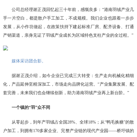
公司总经理谢正茂回忆起三十年前，感慨良多：“港南羽绒产业几
乎一片空白，都是散户手工加工，不成规模。我们企业也跟着一步步
发展，从小作坊做起，在政策扶持下建起标准厂房、配齐设备、打通
产销渠道，亲身见证了羽绒产业成长为区域特色支柱产业的全过程。”
媒体采访团合影。
据谢正茂介绍，如今企业已完成三大转变：生产走向机械化精细
化，产品延伸至精深加工，市场走向品牌化运营。“产业集聚发展、配
套完善，未来我们也会继续创新，助力港南羽绒产业再上新台阶。”
一个镇的“羽”众不同
从零起步，到年产羽绒占全国28%、全球18%；从“鸭毛换糖”的散
户加工，到拥有170多家企业、完整产业链的现代产业园——桥圩镇的