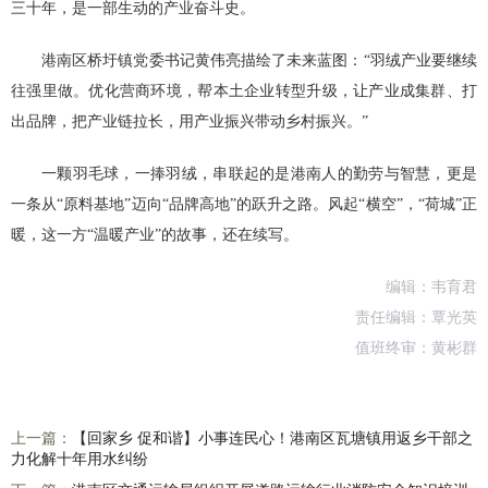
三十年，是一部生动的产业奋斗史。
港南区桥圩镇党委书记黄伟亮描绘了未来蓝图：“羽绒产业要继续
往强里做。优化营商环境，帮本土企业转型升级，让产业成集群、打
出品牌，把产业链拉长，用产业振兴带动乡村振兴。”
一颗羽毛球，一捧羽绒，串联起的是港南人的勤劳与智慧，更是
一条从“原料基地”迈向“品牌高地”的跃升之路。风起“横空”，“荷城”正
暖，这一方“温暖产业”的故事，还在续写。
编辑：韦育君
责任编辑：覃光英
值班终审：黄彬群
上一篇：
【回家乡 促和谐】小事连民心！港南区瓦塘镇用返乡干部之
力化解十年用水纠纷