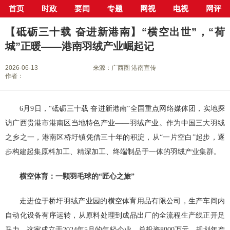
首页
时政
要闻
专题
网视
电视
网评
当前位置：
首页
>
新闻中心
>
县市区
>
港南区
> 正文
【砥砺三十载 奋进新港南】“横空出世”，“荷
城”正暖——港南羽绒产业崛起记
2026-06-13
来源：广西圈 港南宣传
作者：
6月9日，“砥砺三十载 奋进新港南”全国重点网络媒体团，实地探
访广西贵港市港南区当地特色产业——羽绒产业。作为中国三大羽绒
之乡之一，港南区桥圩镇凭借三十年的积淀，从“一片空白”起步，逐
步构建起集原料加工、精深加工、终端制品于一体的羽绒产业集群。
横空体育：一颗羽毛球的“匠心之旅”
走进位于桥圩羽绒产业园的横空体育用品有限公司，生产车间内
自动化设备有序运转，从原料处理到成品出厂的全流程生产线正开足
马力。这家成立于2024年5月的年轻企业，总投资8000万元，规划年产