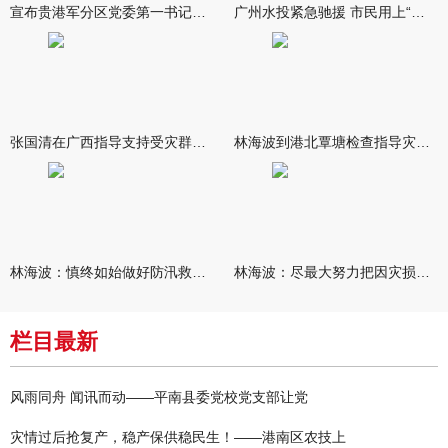
宣布贵港军分区党委第一书记任职大会召开 李洪晖宣读任职决定 林
广州水投紧急驰援 市民用上“放心水”
张国清在广西指导支持受灾群众生活保障和灾后抢修恢复工作时强调
林海波到港北覃塘检查指导灾后恢复重建工作时强调 众志成城抓紧
林海波：慎终如始做好防汛救灾各项工作 科学统筹加快推进灾后恢复
林海波：尽最大努力把因灾损失降到最低 坚决打赢防汛减灾救灾主动
栏目最新
风雨同舟 闻讯而动——平南县委党校党支部让党
灾情过后抢复产，稳产保供稳民生！——港南区农技上