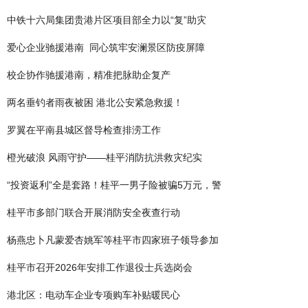
中铁十六局集团贵港片区项目部全力以“复”助灾
爱心企业驰援港南 同心筑牢安澜景区防疫屏障
校企协作驰援港南，精准把脉助企复产
两名垂钓者雨夜被困 港北公安紧急救援！
罗翼在平南县城区督导检查排涝工作
橙光破浪 风雨守护——桂平消防抗洪救灾纪实
“投资返利”全是套路！桂平一男子险被骗5万元，警
桂平市多部门联合开展消防安全夜查行动
杨燕忠卜凡蒙爱杏姚军等桂平市四家班子领导参加
桂平市召开2026年安排工作退役士兵选岗会
港北区：电动车企业专项购车补贴暖民心