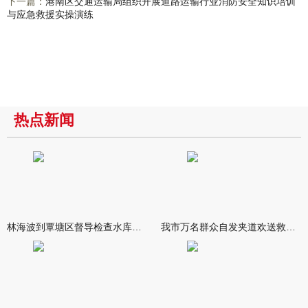
下一篇：
港南区交通运输局组织开展道路运输行业消防安全知识培训
与应急救援实操演练
热点新闻
林海波到覃塘区督导检查水库安全度汛工作时强调 举一反三抓实抓
我市万名群众自发夹道欢送救援队伍