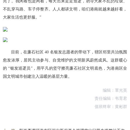
亮了。我闲着也是闲着，每天出来走走巡逻，劝导大家不乱扔垃圾、
不乱穿马路、车子停整齐。人人都讲文明，咱们港南就越来越好看，
大家生活也更舒服。”
目前，在廉石社区 40 名银发志愿者的带动下，辖区邻里共治氛围
愈发浓厚，居民主动参与、自觉维护的文明新风蔚然成风。这群暖心
的 “银发巡逻员”，用平凡的坚守擦亮廉石社区文明底色，为港南区全
国文明城市创建注入温暖的基层力量。
编辑：覃光英
责任编辑：韦育君
值班终审：黄彬群