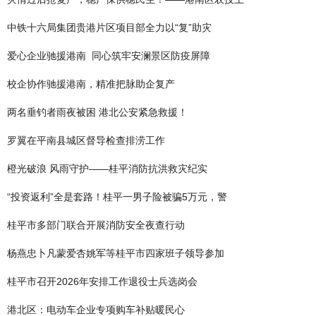
中铁十六局集团贵港片区项目部全力以“复”助灾
爱心企业驰援港南 同心筑牢安澜景区防疫屏障
校企协作驰援港南，精准把脉助企复产
两名垂钓者雨夜被困 港北公安紧急救援！
罗翼在平南县城区督导检查排涝工作
橙光破浪 风雨守护——桂平消防抗洪救灾纪实
“投资返利”全是套路！桂平一男子险被骗5万元，警
桂平市多部门联合开展消防安全夜查行动
杨燕忠卜凡蒙爱杏姚军等桂平市四家班子领导参加
桂平市召开2026年安排工作退役士兵选岗会
港北区：电动车企业专项购车补贴暖民心