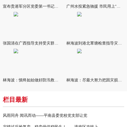
宣布贵港军分区党委第一书记任职大会召开 李洪晖宣读任职决定 林
广州水投紧急驰援 市民用上“放心水”
张国清在广西指导支持受灾群众生活保障和灾后抢修恢复工作时强调
林海波到港北覃塘检查指导灾后恢复重建工作时强调 众志成城抓紧
林海波：慎终如始做好防汛救灾各项工作 科学统筹加快推进灾后恢复
林海波：尽最大努力把因灾损失降到最低 坚决打赢防汛减灾救灾主动
栏目最新
风雨同舟 闻讯而动——平南县委党校党支部让党
灾情过后抢复产，稳产保供稳民生！——港南区农技上