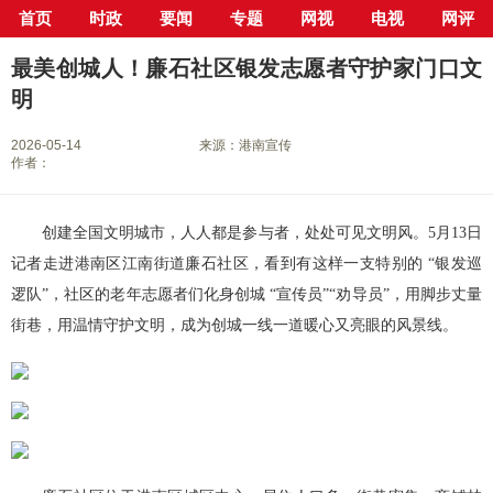
首页
时政
要闻
专题
网视
电视
网评
当前位置：
首页
>
新闻中心
>
县市区
>
港南区
> 正文
最美创城人！廉石社区银发志愿者守护家门口文
明
2026-05-14
来源：港南宣传
作者：
创建全国文明城市，人人都是参与者，处处可见文明风。5月13日
记者走进港南区江南街道廉石社区，看到有这样一支特别的 “银发巡
逻队”，社区的老年志愿者们化身创城 “宣传员”“劝导员”，用脚步丈量
街巷，用温情守护文明，成为创城一线一道暖心又亮眼的风景线。