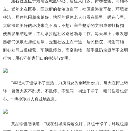
廉石社区位于港南区城区中心，居住人口多、街巷密集、商铺林
立。近年来在区委、区政府的整治改造下，社区道路变平整、环境变
整洁、居住氛围越来越好，辖区的退休老人们看在眼里、暖在心里。
大家深知美好的环境来之不易，不想让辛苦整治的文明成果打折扣，
便自发集结起来，主动承担起社区巡逻劝导工作。每天早上，银发志
愿者们佩戴志愿红袖章，走遍社区主次干道、居民楼院、街边商铺，
耐心劝导占道经营、车辆乱停放、高空抛物、随手乱扔垃圾等不文明
行为，用心守护家门口的整洁与文明。
“年纪大了也做不了重活，力所能及为创城出份力。每天在街上转
转，督促大家不乱扔、不乱停、不乱闯，街道干净了，咱们住着也舒
心。” 傅少玲老人真诚地说道。
黄品珍也感慨道：“现在创城搞得这么好，路也干净了，环境也漂