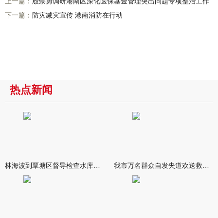
上一篇：
殷崇勇调研港南区深化医保基金管理突出问题专项整治工作
下一篇：
防灾减灾宣传 港南消防在行动
热点新闻
林海波到覃塘区督导检查水库安全度汛工作时强调 举一反三抓实抓
我市万名群众自发夹道欢送救援队伍