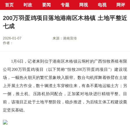
首页
时政
要闻
专题
网视
电视
网评
当前位置：
首页
>
新闻中心
>
县市区
>
港南区
> 正文
200万羽蛋鸡项目落地港南区木格镇 土地平整近
七成
2026-01-07
来源：港南宣传
作者：
1月6日，记者来到位于港南区木格镇云垌村的广西恒牧养殖有限
公司200万羽蛋鸡项目（以下简称“恒牧200万羽蛋鸡项目”）建设现
场，一幅热火朝天的繁忙景象映入眼帘。数台勾机挥舞着铁臂在土坡
上开展土方作业，数十辆渣土车穿梭往来，有条不紊地运输土方；另
一侧，推土机、压路机协同配合，正加紧对地块进行精细平整。目
前，该项目正处于土地平整阶段，稳步推进，为后续主体工程建设奠
定坚实基础。