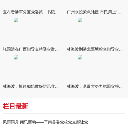
宣布贵港军分区党委第一书记任职大会召开 李洪晖宣读任职决定 林
广州水投紧急驰援 市民用上“放心水”
张国清在广西指导支持受灾群众生活保障和灾后抢修恢复工作时强调
林海波到港北覃塘检查指导灾后恢复重建工作时强调 众志成城抓紧
林海波：慎终如始做好防汛救灾各项工作 科学统筹加快推进灾后恢复
林海波：尽最大努力把因灾损失降到最低 坚决打赢防汛减灾救灾主动
栏目最新
风雨同舟 闻讯而动——平南县委党校党支部让党