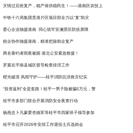
灾情过后抢复产，稳产保供稳民生！——港南区农技上
中铁十六局集团贵港片区项目部全力以“复”助灾
爱心企业驰援港南 同心筑牢安澜景区防疫屏障
校企协作驰援港南，精准把脉助企复产
两名垂钓者雨夜被困 港北公安紧急救援！
罗翼在平南县城区督导检查排涝工作
橙光破浪 风雨守护——桂平消防抗洪救灾纪实
“投资返利”全是套路！桂平一男子险被骗5万元，警
桂平市多部门联合开展消防安全夜查行动
杨燕忠卜凡蒙爱杏姚军等桂平市四家班子领导参加
桂平市召开2026年安排工作退役士兵选岗会