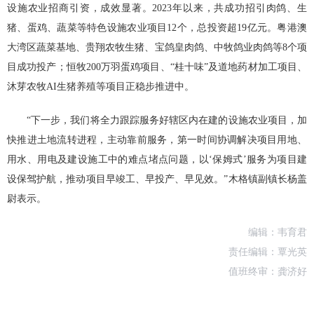
设施农业招商引资，成效显著。2023年以来，共成功招引肉鸽、生
猪、蛋鸡、蔬菜等特色设施农业项目12个，总投资超19亿元。粤港澳
大湾区蔬菜基地、贵翔农牧生猪、宝鸽皇肉鸽、中牧鸽业肉鸽等8个项
目成功投产；恒牧200万羽蛋鸡项目、“桂十味”及道地药材加工项目、
沐芽农牧AI生猪养殖等项目正稳步推进中。
“下一步，我们将全力跟踪服务好辖区内在建的设施农业项目，加
快推进土地流转进程，主动靠前服务，第一时间协调解决项目用地、
用水、用电及建设施工中的难点堵点问题，以‘保姆式’服务为项目建
设保驾护航，推动项目早竣工、早投产、早见效。”木格镇副镇长杨盖
尉表示。
编辑：韦育君
责任编辑：覃光英
值班终审：龚济好