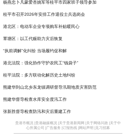
杨燕忠卜凡蒙爱杏姚军等桂平市四家班子领导参加
桂平市召开2026年安排工作退役士兵选岗会
港北区：电动车企业专项购车补贴暖民心
覃塘区：以工代赈助力灾后恢复
“执前调解”化纠纷 当场履约促和解
港北法院：强化协作守护农民工“钱袋子”
桂平法院：多方联动化解历史土地纠纷
熊建华到山北乡东龙镇调研督导汛期地质灾害防范
熊建华督导检查水库安全度汛工作
张新胜督导检查防汛和灾后重建工作
贵港市概况 |
贵港融媒概况 |
关于贵港新闻网 |
关于网络问政 |
关于中
心所属公司 |
广告服务 |
订报热线 |
网站声明 |
见习招募