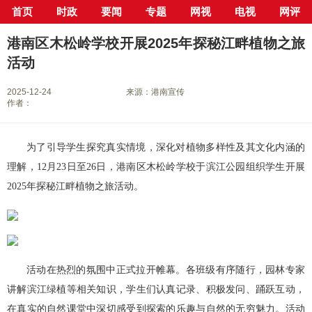
首页
时政
要闻
专题
网视
电视
网评
当前位置：
首页
>
新闻中心
>
县市区
>
港南区
> 正文
港南区木松岭学校开展2025年探秘江畔植物之旅
活动
2025-12-24
来源：港南宣传
作者：
为了引导学生探究真实情境，深化对植物多样性及其文化内涵的
理解，12月23日至26日，港南区木松岭学校于滨江公园组织学生开展
2025年探秘江畔植物之旅活动。
活动在热烈的氛围中正式拉开帷幕。各班级有序随行，园林专家
讲解滨江绿植等相关知识，学生们认真记录、积极发问、踊跃互动，
在真实的自然课堂中深切感受到探索的乐趣与自然的无穷魅力。活动