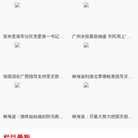
宣布贵港军分区党委第一书记任职大会召开 李洪晖宣读任职决定 林
广州水投紧急驰援 市民用上“放心水”
张国清在广西指导支持受灾群众生活保障和灾后抢修恢复工作时强调
林海波到港北覃塘检查指导灾后恢复重建工作时强调 众志成城抓紧
林海波：慎终如始做好防汛救灾各项工作 科学统筹加快推进灾后恢复
林海波：尽最大努力把因灾损失降到最低 坚决打赢防汛减灾救灾主动
栏目最新