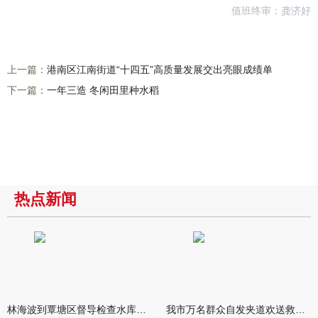
值班终审：龚济好
上一篇：
港南区江南街道“十四五”高质量发展交出亮眼成绩单
下一篇：
一年三造 冬闲田里种水稻
热点新闻
林海波到覃塘区督导检查水库安全度汛工作时强调 举一反三抓实抓
我市万名群众自发夹道欢送救援队伍