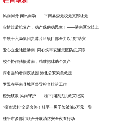
风雨同舟 闻讯而动——平南县委党校党支部让党
灾情过后抢复产，稳产保供稳民生！——港南区农技上
中铁十六局集团贵港片区项目部全力以“复”助灾
爱心企业驰援港南 同心筑牢安澜景区防疫屏障
校企协作驰援港南，精准把脉助企复产
两名垂钓者雨夜被困 港北公安紧急救援！
罗翼在平南县城区督导检查排涝工作
橙光破浪 风雨守护——桂平消防抗洪救灾纪实
“投资返利”全是套路！桂平一男子险被骗5万元，警
桂平市多部门联合开展消防安全夜查行动