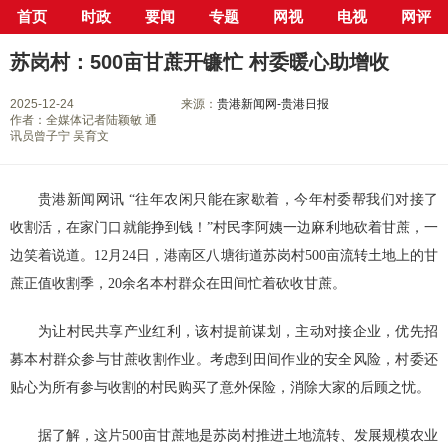
首页
时政
要闻
专题
网视
电视
网评
当前位置：
首页
>
新闻中心
>
县市区
>
港南区
> 正文
苏岗村：500亩甘蔗开镰忙 村委暖心助增收
2025-12-24
来源：
贵港新闻网-贵港日报
作者：全媒体记者陆颖敏 通
讯员曾子宁 吴育文
贵港新闻网讯 “往年农闲只能在家歇着，今年村委帮我们对接了
收割活，在家门口就能挣到钱！”村民李阿姨一边麻利地砍着甘蔗，一
边笑着说道。12月24日，港南区八塘街道苏岗村500亩流转土地上的甘
蔗正值收割季，20余名本村群众在田间忙着砍收甘蔗。
为让村民共享产业红利，该村提前谋划，主动对接企业，优先招
募本村群众参与甘蔗收割作业。考虑到田间作业的安全风险，村委还
贴心为所有参与收割的村民购买了意外保险，消除大家的后顾之忧。
据了解，这片500亩甘蔗地是苏岗村推进土地流转、发展规模农业