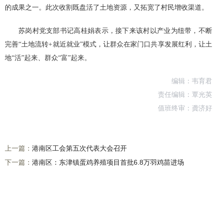
的成果之一。此次收割既盘活了土地资源，又拓宽了村民增收渠道。
苏岗村党支部书记高桂娟表示，接下来该村以产业为纽带，不断
完善“土地流转+就近就业”模式，让群众在家门口共享发展红利，让土
地“活”起来、群众“富”起来。
编辑：韦育君
责任编辑：覃光英
值班终审：龚济好
上一篇：
港南区工会第五次代表大会召开
下一篇：
港南区：东津镇蛋鸡养殖项目首批6.8万羽鸡苗进场