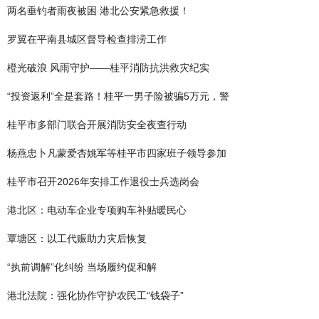
两名垂钓者雨夜被困 港北公安紧急救援！
罗翼在平南县城区督导检查排涝工作
橙光破浪 风雨守护——桂平消防抗洪救灾纪实
“投资返利”全是套路！桂平一男子险被骗5万元，警
桂平市多部门联合开展消防安全夜查行动
杨燕忠卜凡蒙爱杏姚军等桂平市四家班子领导参加
桂平市召开2026年安排工作退役士兵选岗会
港北区：电动车企业专项购车补贴暖民心
覃塘区：以工代赈助力灾后恢复
“执前调解”化纠纷 当场履约促和解
港北法院：强化协作守护农民工“钱袋子”