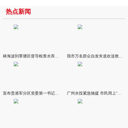
热点新闻
林海波到覃塘区督导检查水库安全度汛工作时强调 举一反三抓实抓
我市万名群众自发夹道欢送救援队伍
宣布贵港军分区党委第一书记任职大会召开 李洪晖宣读任职决定 林
广州水投紧急驰援 市民用上“放心水”