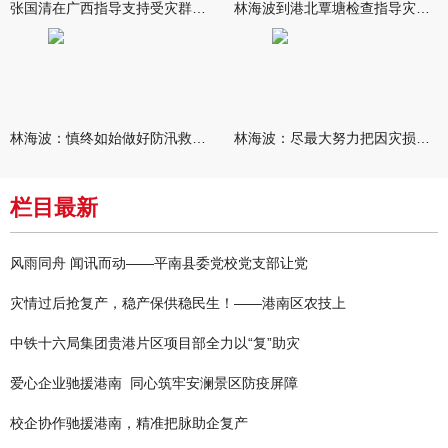
张国清在广西指导支持受灾群众生活保障和灾后抢修恢复工作时强调
林海波到港北覃塘检查指导灾后恢复重建工作时强调 众志成城抓紧
林海波：慎终如始做好防汛救灾各项工作 科学统筹加快推进灾后恢复
林海波：尽最大努力把因灾损失降到最低 坚决打赢防汛减灾救灾主动
栏目最新
风雨同舟 闻讯而动——平南县委党校党支部让党
灾情过后抢复产，稳产保供稳民生！——港南区农技上
中铁十六局集团贵港片区项目部全力以“复”助灾
爱心企业驰援港南 同心筑牢安澜景区防疫屏障
校企协作驰援港南，精准把脉助企复产