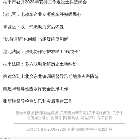
桂平市召开2026年安排工作退役士兵选岗会
港北区：电动车企业专项购车补贴暖民心
覃塘区：以工代赈助力灾后恢复
“执前调解”化纠纷 当场履约促和解
港北法院：强化协作守护农民工“钱袋子”
桂平法院：多方联动化解历史土地纠纷
熊建华到山北乡东龙镇调研督导汛期地质灾害防范
熊建华督导检查水库安全度汛工作
张新胜督导检查防汛和灾后重建工作
贵港市概况 |
贵港融媒概况 |
关于贵港新闻网 |
关于网络问政 |
关于中
心所属公司 |
广告服务 |
订报热线 |
网站声明 |
见习招募
Copyright © 2005-2025 贵港市融媒体中心 版权所有