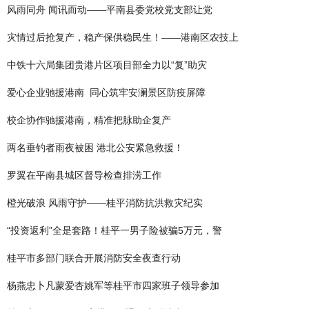
风雨同舟 闻讯而动——平南县委党校党支部让党
灾情过后抢复产，稳产保供稳民生！——港南区农技上
中铁十六局集团贵港片区项目部全力以“复”助灾
爱心企业驰援港南 同心筑牢安澜景区防疫屏障
校企协作驰援港南，精准把脉助企复产
两名垂钓者雨夜被困 港北公安紧急救援！
罗翼在平南县城区督导检查排涝工作
橙光破浪 风雨守护——桂平消防抗洪救灾纪实
“投资返利”全是套路！桂平一男子险被骗5万元，警
桂平市多部门联合开展消防安全夜查行动
杨燕忠卜凡蒙爱杏姚军等桂平市四家班子领导参加