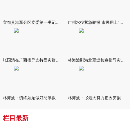
宣布贵港军分区党委第一书记任职大会召开 李洪晖宣读任职决定 林
广州水投紧急驰援 市民用上“放心水”
张国清在广西指导支持受灾群众生活保障和灾后抢修恢复工作时强调
林海波到港北覃塘检查指导灾后恢复重建工作时强调 众志成城抓紧
林海波：慎终如始做好防汛救灾各项工作 科学统筹加快推进灾后恢复
林海波：尽最大努力把因灾损失降到最低 坚决打赢防汛减灾救灾主动
栏目最新