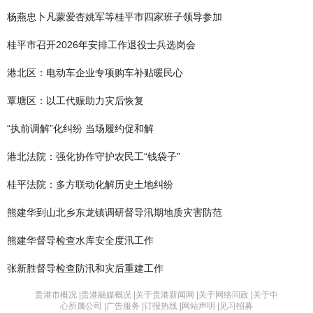
杨燕忠卜凡蒙爱杏姚军等桂平市四家班子领导参加
桂平市召开2026年安排工作退役士兵选岗会
港北区：电动车企业专项购车补贴暖民心
覃塘区：以工代赈助力灾后恢复
“执前调解”化纠纷 当场履约促和解
港北法院：强化协作守护农民工“钱袋子”
桂平法院：多方联动化解历史土地纠纷
熊建华到山北乡东龙镇调研督导汛期地质灾害防范
熊建华督导检查水库安全度汛工作
张新胜督导检查防汛和灾后重建工作
贵港市概况 |
贵港融媒概况 |
关于贵港新闻网 |
关于网络问政 |
关于中
心所属公司 |
广告服务 |
订报热线 |
网站声明 |
见习招募