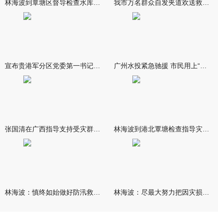
林海波到覃塘区督导检查水库安全度汛工作时强调 举一反三抓实抓
我市万名群众自发夹道欢送救援队伍
宣布贵港军分区党委第一书记任职大会召开 李洪晖宣读任职决定 林
广州水投紧急驰援 市民用上“放心水”
张国清在广西指导支持受灾群众生活保障和灾后抢修恢复工作时强调
林海波到港北覃塘检查指导灾后恢复重建工作时强调 众志成城抓紧
林海波：慎终如始做好防汛救灾各项工作 科学统筹加快推进灾后恢复
林海波：尽最大努力把因灾损失降到最低 坚决打赢防汛减灾救灾主动