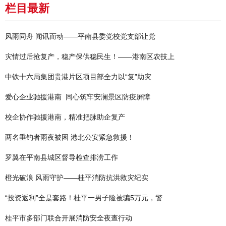
栏目最新
风雨同舟 闻讯而动——平南县委党校党支部让党
灾情过后抢复产，稳产保供稳民生！——港南区农技上
中铁十六局集团贵港片区项目部全力以“复”助灾
爱心企业驰援港南 同心筑牢安澜景区防疫屏障
校企协作驰援港南，精准把脉助企复产
两名垂钓者雨夜被困 港北公安紧急救援！
罗翼在平南县城区督导检查排涝工作
橙光破浪 风雨守护——桂平消防抗洪救灾纪实
“投资返利”全是套路！桂平一男子险被骗5万元，警
桂平市多部门联合开展消防安全夜查行动