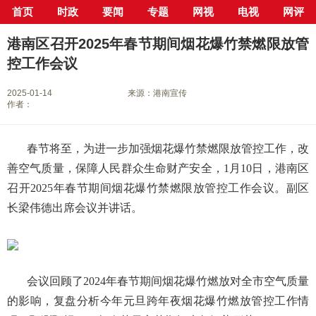
首页
时政
要闻
专题
网视
电视
网评
当前位置：
首页
>
新闻中心
>
县市区
>
港南区
> 正文
港南区召开2025年春节期间烟花爆竹禁燃限放管
控工作会议
2025-01-14
来源：港南宣传
作者：
春节将至，为进一步加强烟花爆竹禁燃限放管控工作，改
善空气质量，保障人民群众生命财产安全，1月10日，港南区
召开2025年春节期间烟花爆竹禁燃限放管控工作会议。副区
长梁伟德出席会议并讲话。
会议回顾了2024年春节期间烟花爆竹燃放对全市空气质量
的影响，复盘分析今年元旦跨年夜烟花爆竹燃放管控工作情