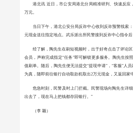
港北讯 近日，市公安局港北分局精准研判、快速反应，
万元。
当日下午，港北公安分局反诈中心收到反诈预警线索：
元现金送往指定地点。武乐派出所民警接到反诈中心指令后
经了解，陶先生在刷短视频时，出于好奇点击了评论区的
会员，声称完成指定“任务”即可解锁更多服务。陶先生按
值刷单。随后，陶先生便无法提交“提现申请”，“客服”人员
为真，随即前往银行自动取款机取出2万元现金，又返回家中
危急时刻，民警及时上门拦截。民警现场向陶先生详细
出去了，现在马上把钱都存回银行。”
（李 颖）