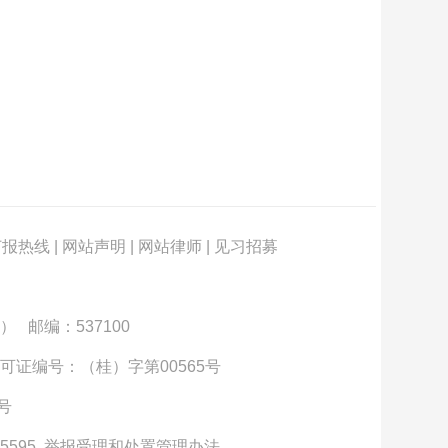
订报热线
|
网站声明
|
网站律师
|
见习招募
） 邮编：537100
可证编号：（桂）字第00565号
3号
5595
举报受理和处置管理办法