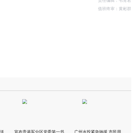
责任编辑：韦育君
值班终审：黄彬群
我市万名群众自发夹道欢送救援队伍
宣布贵港军分区党委第一书记任职大会召开 李洪晖宣读任职决定 林
广州水投紧急驰援 市民用上“放心水”