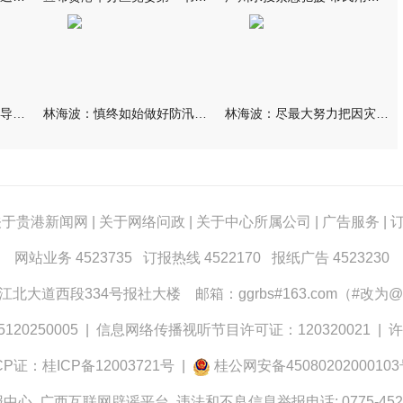
林海波到港北覃塘检查指导灾后恢复重建工作时强调 众志成城抓紧
林海波：慎终如始做好防汛救灾各项工作 科学统筹加快推进灾后恢复
林海波：尽最大努力把因灾损失降到最低 坚决打赢防汛减灾救灾主动
关于贵港新闻网
|
关于网络问政
|
关于中心所属公司
|
广告服务
|
网站业务 4523735 订报热线 4522170 报纸广告 4523230
大道西段334号报社大楼 邮箱：ggrbs#163.com（#改为@
0250005
|
信息网络传播视听节目许可证：120320021
|
许
CP证：桂ICP备12003721号
|
桂公网安备4508020200010
报中心
广西互联网辟谣平台
违法和不良信息举报电话: 0775-452