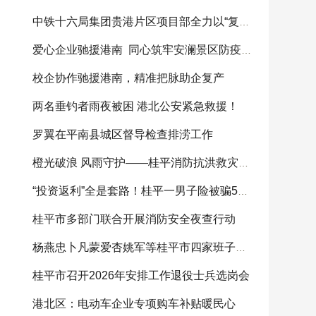
中铁十六局集团贵港片区项目部全力以“复”助灾
爱心企业驰援港南 同心筑牢安澜景区防疫屏障
校企协作驰援港南，精准把脉助企复产
两名垂钓者雨夜被困 港北公安紧急救援！
罗翼在平南县城区督导检查排涝工作
橙光破浪 风雨守护——桂平消防抗洪救灾纪实
“投资返利”全是套路！桂平一男子险被骗5万元，警
桂平市多部门联合开展消防安全夜查行动
杨燕忠卜凡蒙爱杏姚军等桂平市四家班子领导参加
桂平市召开2026年安排工作退役士兵选岗会
港北区：电动车企业专项购车补贴暖民心