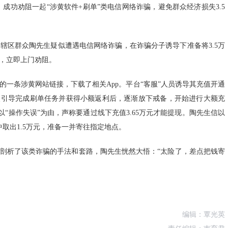
成功劝阻一起“涉黄软件+刷单”类电信网络诈骗，避免群众经济损失3.5
辖区群众陶先生疑似遭遇电信网络诈骗，在诈骗分子诱导下准备将3.5万
，立即上门劝阻。
一条涉黄网站链接，下载了相关App。平台“客服”人员诱导其充值开通
照引导完成刷单任务并获得小额返利后，逐渐放下戒备，开始进行大额充
以“操作失误”为由，声称要通过线下充值3.65万元才能提现。陶先生信以
取出1.5万元，准备一并寄往指定地点。
剖析了该类诈骗的手法和套路，陶先生恍然大悟：“太险了，差点把钱寄
编辑：覃光英