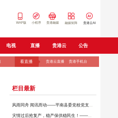
WAP版
小程序
贵港融媒
融媒矩阵
贵港云AI
电视
直播
贵港云
公告
看直播
道
贵港云直播
贵港手机台
栏目最新
风雨同舟 闻讯而动——平南县委党校党支部让党
灾情过后抢复产，稳产保供稳民生！——港南区农技上