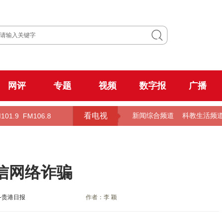
网评
专题
视频
数字报
广播
看电视
101.9
FM106.8
新闻综合频道
科教生活频
信网络诈骗
-贵港日报
作者：李 颖