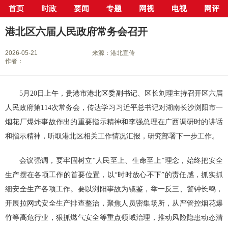
首页
时政
要闻
专题
网视
电视
网评
当前位置：
首页
>
新闻中心
>
县市区
>
港北区
> 正文
港北区六届人民政府常务会召开
2026-05-21
来源：港北宣传
作者：
5月20日上午，贵港市港北区委副书记、区长刘理主持召开区六届
人民政府第114次常务会，传达学习习近平总书记对湖南长沙浏阳市一
烟花厂爆炸事故作出的重要指示精神和李强总理在广西调研时的讲话
和指示精神，听取港北区相关工作情况汇报，研究部署下一步工作。
会议强调，要牢固树立“人民至上、生命至上”理念，始终把安全
生产摆在各项工作的首要位置，以“时时放心不下”的责任感，抓实抓
细安全生产各项工作。要以浏阳事故为镜鉴，举一反三、警钟长鸣，
开展拉网式安全生产排查整治，聚焦人员密集场所，从严管控烟花爆
竹等高危行业，狠抓燃气安全等重点领域治理，推动风险隐患动态清