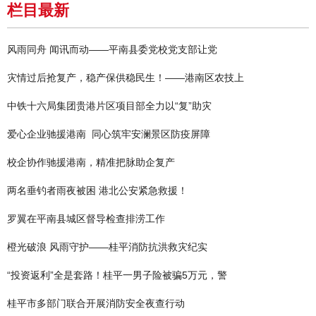
栏目最新
风雨同舟 闻讯而动——平南县委党校党支部让党
灾情过后抢复产，稳产保供稳民生！——港南区农技上
中铁十六局集团贵港片区项目部全力以“复”助灾
爱心企业驰援港南 同心筑牢安澜景区防疫屏障
校企协作驰援港南，精准把脉助企复产
两名垂钓者雨夜被困 港北公安紧急救援！
罗翼在平南县城区督导检查排涝工作
橙光破浪 风雨守护——桂平消防抗洪救灾纪实
“投资返利”全是套路！桂平一男子险被骗5万元，警
桂平市多部门联合开展消防安全夜查行动