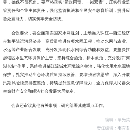
零，确保不留死角。要严格落实“党政同责、一岗双责”，压实行业监
管责任和企业主体责任，强化监管执法和全民安全教育培训，提升应
急处置能力，切实筑牢安全防线。
会议要求，要全面落实国家水网规划，主动融入珠江—西江经济
带和平陆运河经济带，高质量推进各项水网工程，推动水网与农业、
水运等产业融合发展，充分发挥现代水网综合功能和效益。要坚决扛
起辖区水生态环境保护主责，坚持综合施治、标本兼治，充分发挥“河
湖长制”作用，系统推进郁江流域水环境综合整治，强化饮用水水源地
保护，扎实推动生态环境质量持续改善。要增强底线思维，深入开展
汛期风险隐患排查整治，持续提升应急保障能力，全力保障人民群众
生命财产安全和经济社会发展大局稳定。
会议还审议其他有关事项，研究部署其他重点工作。
编辑：覃光英
责任编辑：韦育君