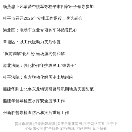
杨燕忠卜凡蒙爱杏姚军等桂平市四家班子领导参加
桂平市召开2026年安排工作退役士兵选岗会
港北区：电动车企业专项购车补贴暖民心
覃塘区：以工代赈助力灾后恢复
“执前调解”化纠纷 当场履约促和解
港北法院：强化协作守护农民工“钱袋子”
桂平法院：多方联动化解历史土地纠纷
熊建华到山北乡东龙镇调研督导汛期地质灾害防范
熊建华督导检查水库安全度汛工作
张新胜督导检查防汛和灾后重建工作
贵港市概况 |
贵港融媒概况 |
关于贵港新闻网 |
关于网络问政 |
关于中
心所属公司 |
广告服务 |
订报热线 |
网站声明 |
见习招募