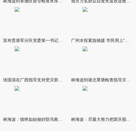
林海波到覃塘区督导检查水库安全度汛工作时强调 举一反三抓实抓
我市万名群众自发夹道欢送救援队伍
宣布贵港军分区党委第一书记任职大会召开 李洪晖宣读任职决定 林
广州水投紧急驰援 市民用上“放心水”
张国清在广西指导支持受灾群众生活保障和灾后抢修恢复工作时强调
林海波到港北覃塘检查指导灾后恢复重建工作时强调 众志成城抓紧
林海波：慎终如始做好防汛救灾各项工作 科学统筹加快推进灾后恢复
林海波：尽最大努力把因灾损失降到最低 坚决打赢防汛减灾救灾主动