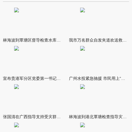
林海波到覃塘区督导检查水库安全度汛工作时强调 举一反三抓实抓
我市万名群众自发夹道欢送救援队伍
宣布贵港军分区党委第一书记任职大会召开 李洪晖宣读任职决定 林
广州水投紧急驰援 市民用上“放心水”
张国清在广西指导支持受灾群众生活保障和灾后抢修恢复工作时强调
林海波到港北覃塘检查指导灾后恢复重建工作时强调 众志成城抓紧