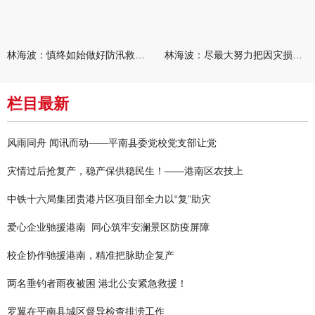
林海波：慎终如始做好防汛救灾各项工作 科学统筹加快推进灾后恢复
林海波：尽最大努力把因灾损失降到最低 坚决打赢防汛减灾救灾主动
栏目最新
风雨同舟 闻讯而动——平南县委党校党支部让党
灾情过后抢复产，稳产保供稳民生！——港南区农技上
中铁十六局集团贵港片区项目部全力以“复”助灾
爱心企业驰援港南 同心筑牢安澜景区防疫屏障
校企协作驰援港南，精准把脉助企复产
两名垂钓者雨夜被困 港北公安紧急救援！
罗翼在平南县城区督导检查排涝工作