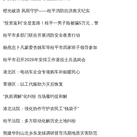
橙光破浪 风雨守护——桂平消防抗洪救灾纪实
“投资返利”全是套路！桂平一男子险被骗5万元，警
桂平市多部门联合开展消防安全夜查行动
杨燕忠卜凡蒙爱杏姚军等桂平市四家班子领导参加
桂平市召开2026年安排工作退役士兵选岗会
港北区：电动车企业专项购车补贴暖民心
覃塘区：以工代赈助力灾后恢复
“执前调解”化纠纷 当场履约促和解
港北法院：强化协作守护农民工“钱袋子”
桂平法院：多方联动化解历史土地纠纷
熊建华到山北乡东龙镇调研督导汛期地质灾害防范