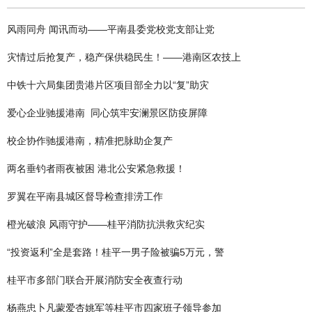
风雨同舟 闻讯而动——平南县委党校党支部让党
灾情过后抢复产，稳产保供稳民生！——港南区农技上
中铁十六局集团贵港片区项目部全力以“复”助灾
爱心企业驰援港南 同心筑牢安澜景区防疫屏障
校企协作驰援港南，精准把脉助企复产
两名垂钓者雨夜被困 港北公安紧急救援！
罗翼在平南县城区督导检查排涝工作
橙光破浪 风雨守护——桂平消防抗洪救灾纪实
“投资返利”全是套路！桂平一男子险被骗5万元，警
桂平市多部门联合开展消防安全夜查行动
杨燕忠卜凡蒙爱杏姚军等桂平市四家班子领导参加