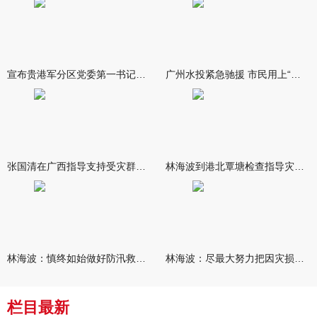
宣布贵港军分区党委第一书记任职大会召开 李洪晖宣读任职决定 林
广州水投紧急驰援 市民用上“放心水”
张国清在广西指导支持受灾群众生活保障和灾后抢修恢复工作时强调
林海波到港北覃塘检查指导灾后恢复重建工作时强调 众志成城抓紧
林海波：慎终如始做好防汛救灾各项工作 科学统筹加快推进灾后恢复
林海波：尽最大努力把因灾损失降到最低 坚决打赢防汛减灾救灾主动
栏目最新