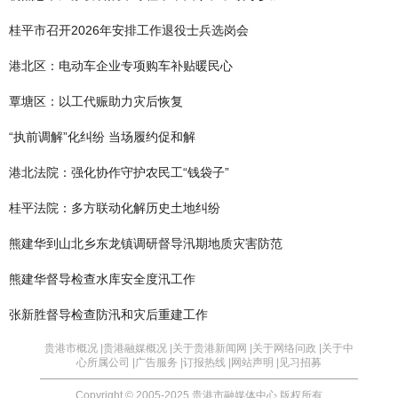
桂平市召开2026年安排工作退役士兵选岗会
港北区：电动车企业专项购车补贴暖民心
覃塘区：以工代赈助力灾后恢复
“执前调解”化纠纷 当场履约促和解
港北法院：强化协作守护农民工“钱袋子”
桂平法院：多方联动化解历史土地纠纷
熊建华到山北乡东龙镇调研督导汛期地质灾害防范
熊建华督导检查水库安全度汛工作
张新胜督导检查防汛和灾后重建工作
贵港市概况 |
贵港融媒概况 |
关于贵港新闻网 |
关于网络问政 |
关于中
心所属公司 |
广告服务 |
订报热线 |
网站声明 |
见习招募
Copyright © 2005-2025 贵港市融媒体中心 版权所有