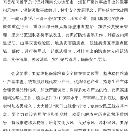
习贯彻习近平总书记对湖南长沙浏阳市一烟花厂爆炸事故作出的重要
指示精神，深刻汲取事故教训，树牢安全发展理念，严格落实“党政同
责、一岗双责”和“三管三必须”要求，压实企业、部门和属地的责任，
聚焦重点行业、重点区域开展风险隐患排查整治，加强公共安全管
理，坚决防范遏制各类事故发生。要抓好防汛备汛工作，对辖区内河
道堤防、山洪灾害危险区、地质灾害隐患点、低洼易涝区等重点区
域、部位，进行拉网式、起底式排查，对排查出的隐患建立问题清
单、责任清单、整改清单，实行销号管理，确保安全度汛。
会议要求，要始终把保障粮食安全摆在首要位置，坚决稳住粮油
生产基本盘，统筹抓好现代农业产业、优势特色产业，指导生产主体
合理安排品种结构、加强产能调控，保障多元农产品供给。要抓实抓
细精准帮扶工作，稳步提升“3+1”保障水平，守牢帮扶工作底线。要切
实增加农民收入，大力推进“家门口就业”行动，稳住农民工就业基本
盘。要全力建设宜居宜业和美乡村，稳妥化解农村历史遗留矛盾纠
纷，持续推进移风易俗，培育文明乡风、良好家风、淳朴民风。要深
刻认识审计整改是践行全面从严治党、规范权力运行、防范廉政风险