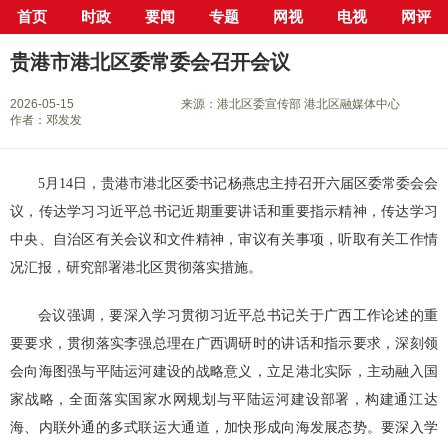
首页
时政
要闻
专题
网视
电视
网评
当前位置：
首页
>
新闻中心
>
县市区
>
港北区
> 正文
贵港市港北区委常委会召开会议
2026-05-15
来源：港北区委宣传部 港北区融媒体中心
作者：邓发发
5月14日，贵港市港北区委书记杨燕忠主持召开六届区委常委会会
议，传达学习习近平总书记近期重要讲话和重要指示精神，传达学习
中央、自治区有关会议和文件精神，审议有关事项，听取有关工作情
况汇报，研究部署港北区贯彻落实措施。
会议强调，要深入学习贯彻习近平总书记关于广西工作论述的重
要要求，贯彻落实李强总理在广西调研时的讲话和指示要求，深刻领
会向海图强与平陆运河建设的战略意义，立足港北实际，主动融入国
家战略，全面落实国家水网规划与平陆运河建设部署，构建通江达
海、内联外通的多式联运大通道，加快形成向海发展态势。要深入学