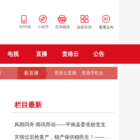
WAP版
小程序
贵港融媒
融媒矩阵
贵港云AI
电视
直播
贵港云
公告
看直播
道
贵港云直播
贵港手机台
栏目最新
风雨同舟 闻讯而动——平南县委党校党支部让党
灾情过后抢复产，稳产保供稳民生！——港南区农技上