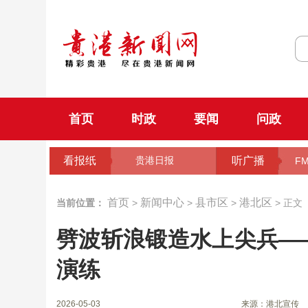
首页
时政
要闻
问政
看报纸
听广播
贵港日报
FM
首页
新闻中心
县市区
港北区
当前位置：
>
>
>
> 正文
劈波斩浪锻造水上尖兵—
演练
2026-05-03
来源：港北宣传