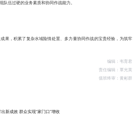
现队伍过硬的业务素质和协同作战能力。
设成果，积累了复杂水域险情处置、多力量协同作战的宝贵经验，为筑牢
编辑：韦育君
责任编辑：覃光英
值班终审：黄彬群
打出新成效 群众实现“家门口”增收