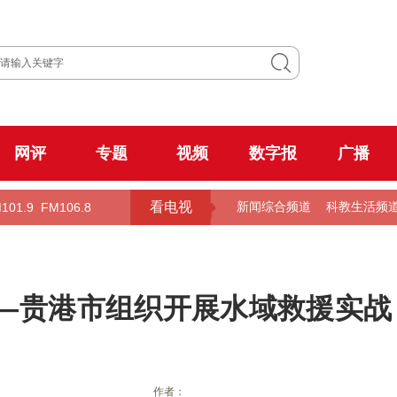
网评
专题
视频
数字报
广播
看电视
101.9
FM106.8
新闻综合频道
科教生活频
—贵港市组织开展水域救援实战
作者：