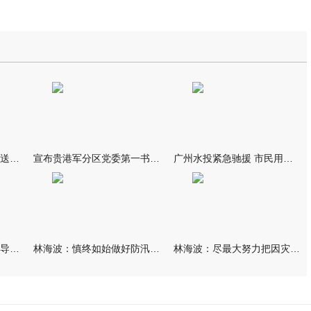
我市万名群众自发夹道欢送救援队伍
宣布贵港军分区党委第一书记任职大会召开 李洪晖宣读任职决定 林
广州水投紧急驰援 市民用上“放心水”
林海波到港北覃塘检查指导灾后恢复重建工作时强调 众志成城抓紧
林海波：慎终如始做好防汛救灾各项工作 科学统筹加快推进灾后恢复
林海波：尽最大努力把因灾损失降到最低 坚决打赢防汛减灾救灾主动