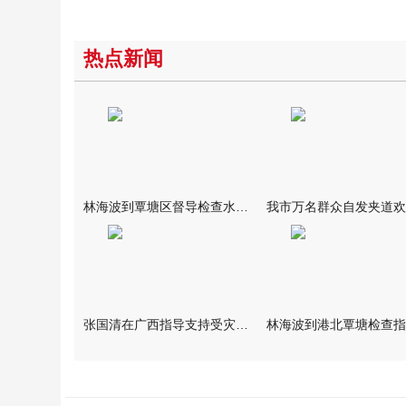
热点新闻
林海波到覃塘区督导检查水库安全度汛工作时强调 举一反三抓实抓
张国清在广西指导支持受灾群众生活保障和灾后抢修恢复工作时强调