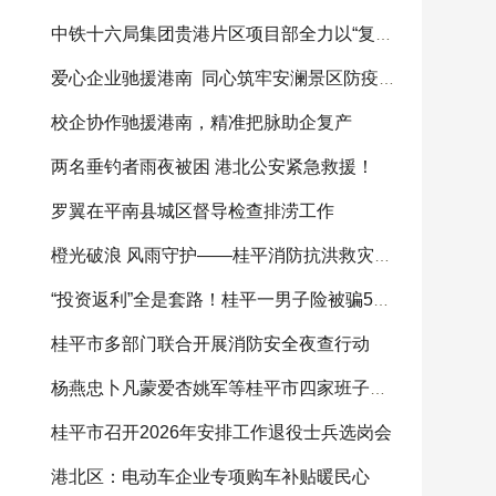
中铁十六局集团贵港片区项目部全力以“复”助灾
爱心企业驰援港南 同心筑牢安澜景区防疫屏障
校企协作驰援港南，精准把脉助企复产
两名垂钓者雨夜被困 港北公安紧急救援！
罗翼在平南县城区督导检查排涝工作
橙光破浪 风雨守护——桂平消防抗洪救灾纪实
“投资返利”全是套路！桂平一男子险被骗5万元，警
桂平市多部门联合开展消防安全夜查行动
杨燕忠卜凡蒙爱杏姚军等桂平市四家班子领导参加
桂平市召开2026年安排工作退役士兵选岗会
港北区：电动车企业专项购车补贴暖民心