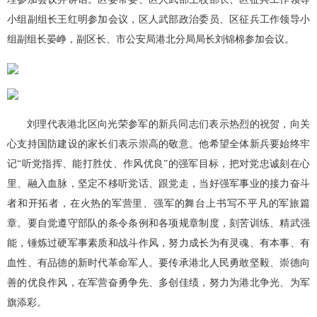
小组副组长王红明参加会议，区人武部政治委员、区征兵工作领导小
组副组长晏峥，副区长、市公安局港北分局局长刘锦棉参加会议。
刘理代表港北区向光荣参军的新兵同志们表示热烈的祝贺，向关
心支持国防建设的家长们表示崇高的敬意。他希望全体新兵要始终牢
记“听党指挥、能打胜仗、作风优良”的强军目标，把对党忠诚刻在心
里、融入血脉，坚定不移听党话、跟党走，当好强军事业的接力奋斗
者和开拓者，在火热的军营里、强军的舞台上书写不平凡的军旅篇
章。要自觉遵守部队的条令条例和各项规章制度，刻苦训练、精武强
能，锤炼过硬军事素质和战斗作风，努力成长为有灵魂、有本事、有
血性、有品德的新时代革命军人。要传承港北人民勇敢坚毅、崇德向
善的优良作风，在军营奋勇争先、多创佳绩，努力为港北争光、为军
旗添彩。