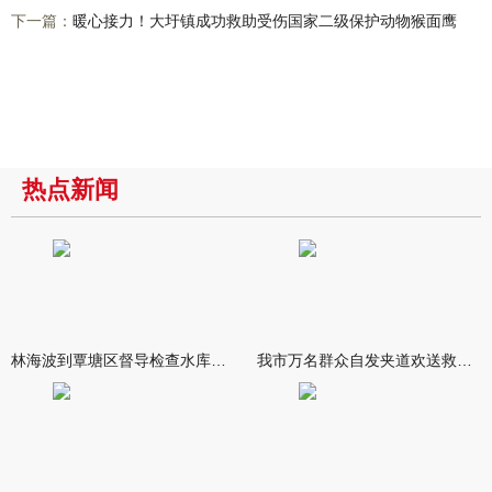
下一篇：
暖心接力！大圩镇成功救助受伤国家二级保护动物猴面鹰
热点新闻
林海波到覃塘区督导检查水库安全度汛工作时强调 举一反三抓实抓
我市万名群众自发夹道欢送救援队伍