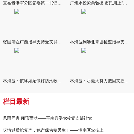
宣布贵港军分区党委第一书记任职大会召开 李洪晖宣读任职决定 林
广州水投紧急驰援 市民用上“放心水”
张国清在广西指导支持受灾群众生活保障和灾后抢修恢复工作时强调
林海波到港北覃塘检查指导灾后恢复重建工作时强调 众志成城抓紧
林海波：慎终如始做好防汛救灾各项工作 科学统筹加快推进灾后恢复
林海波：尽最大努力把因灾损失降到最低 坚决打赢防汛减灾救灾主动
栏目最新
风雨同舟 闻讯而动——平南县委党校党支部让党
灾情过后抢复产，稳产保供稳民生！——港南区农技上