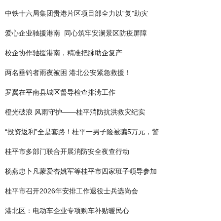
中铁十六局集团贵港片区项目部全力以“复”助灾
爱心企业驰援港南 同心筑牢安澜景区防疫屏障
校企协作驰援港南，精准把脉助企复产
两名垂钓者雨夜被困 港北公安紧急救援！
罗翼在平南县城区督导检查排涝工作
橙光破浪 风雨守护——桂平消防抗洪救灾纪实
“投资返利”全是套路！桂平一男子险被骗5万元，警
桂平市多部门联合开展消防安全夜查行动
杨燕忠卜凡蒙爱杏姚军等桂平市四家班子领导参加
桂平市召开2026年安排工作退役士兵选岗会
港北区：电动车企业专项购车补贴暖民心