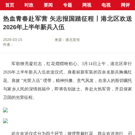
首页
时政
要闻
专题
网视
电视
网评
当前位置：
首页
>
新闻中心
>
县市区
>
港北区
> 正文
热血青春赴军营 矢志报国踏征程丨港北区欢送
2026年上半年新兵入伍
2026-03-15
来源：港北宣传
作者：
军歌嘹亮凝壮志，红花熠熠映初心。3月14日上午，港北区举行
2026年上半年新兵入伍欢送仪式。身着崭新军装的百余名新兵胸佩红
花、肩披 “光荣入伍” 绶带，精神抖擞、意气风发，在亲人的殷切嘱托
与家乡人民的深情祝福中，即将告别故土、奔赴火热军营，开启保家
卫国的光荣征程。
此次欢送仪式分为四个环节：披绶带戴红花、群众欢送游行、召