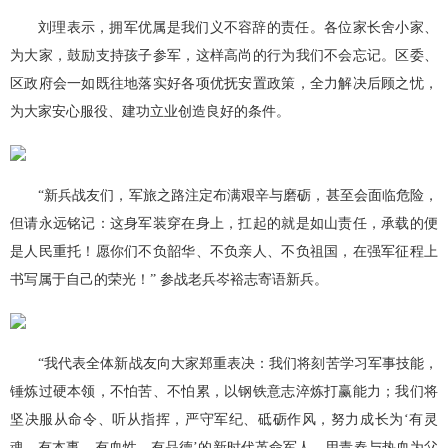
刘理表示，拥军优属是我们义不容辞的责任。各位家长舍小家、
为大家，鼓励支持孩子参军，这样高尚的行为我们不会忘记。区委、
区政府会一如既往地落实好各项优抚安置政策，全力解决后顾之忧，
为大家安心服役、建功立业创造良好的条件。
“新兵战友们，军旅之路注定布满艰辛与磨砺，甚至会面临危险，
但请永远铭记：这身军装穿在身上，扛起的就是如山责任，承载的便
是人民重托！愿你们不负韶华、不负亲人、不负祖国，在强军征程上
书写属于自己的荣光！” 参战老兵岑裕志寄语新兵。
“我代表全体新战友向大家郑重表决：我们将刻苦学习军事技能，
锤炼过硬本领，不怕苦、不怕累，以钢铁意志淬炼打赢能力；我们将
坚决服从命令、听从指挥，严守军纪、砥砺作风，努力成长为‘有灵
魂、有本事、有血性、有品德’的新时代革命军人，用青春与热血为父