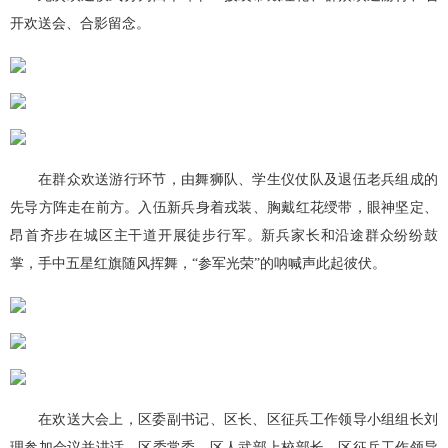
开欢送会、合影留念。
在群众欢送游行环节，由舞狮队、学生仪仗队及退伍老兵组成的
先导方阵走在前方。入伍新兵身着戎装、胸戴红花绶带，眼神坚定、
昂首齐步在城区主干道开展徒步行军。新兵家长和沿途群众纷纷鼓
掌，手中五星红旗随风挥舞，“参军光荣”的呐喊声此起彼伏。
在欢送大会上，区委副书记、区长、区征兵工作领导小组组长刘
理参加会议并讲话。区委常委、区人武部上校部长、区征兵工作领导