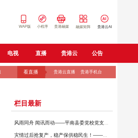
WAP版
小程序
贵港融媒
融媒矩阵
贵港云AI
电视
直播
贵港云
公告
看直播
道
贵港云直播
贵港手机台
栏目最新
风雨同舟 闻讯而动——平南县委党校党支部让党
灾情过后抢复产，稳产保供稳民生！——港南区农技上