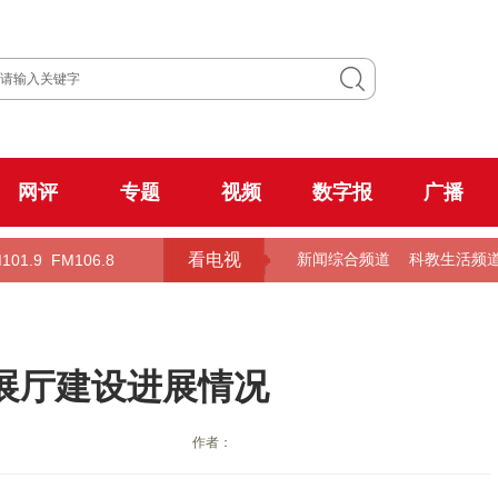
网评
专题
视频
数字报
广播
看电视
101.9
FM106.8
新闻综合频道
科教生活频
展厅建设进展情况
作者：