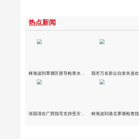
热点新闻
林海波到覃塘区督导检查水库安全度汛工作时强调 举一反三抓实抓
张国清在广西指导支持受灾群众生活保障和灾后抢修恢复工作时强调