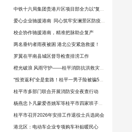
中铁十六局集团贵港片区项目部全力以“复”助灾
爱心企业驰援港南 同心筑牢安澜景区防疫屏障
校企协作驰援港南，精准把脉助企复产
两名垂钓者雨夜被困 港北公安紧急救援！
罗翼在平南县城区督导检查排涝工作
橙光破浪 风雨守护——桂平消防抗洪救灾纪实
“投资返利”全是套路！桂平一男子险被骗5万元，警
桂平市多部门联合开展消防安全夜查行动
杨燕忠卜凡蒙爱杏姚军等桂平市四家班子领导参加
桂平市召开2026年安排工作退役士兵选岗会
港北区：电动车企业专项购车补贴暖民心