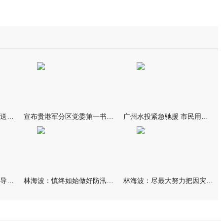
我市万名群众自发夹道欢送救援队伍
宣布贵港军分区党委第一书记任职大会召开 李洪晖宣读任职决定 林
广州水投紧急驰援 市民用上“放心水”
林海波到港北覃塘检查指导灾后恢复重建工作时强调 众志成城抓紧
林海波：慎终如始做好防汛救灾各项工作 科学统筹加快推进灾后恢复
林海波：尽最大努力把因灾损失降到最低 坚决打赢防汛减灾救灾主动