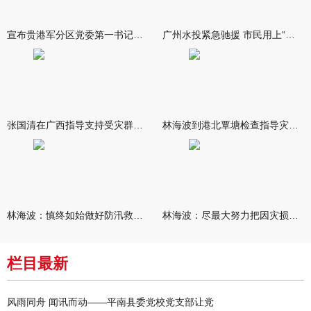
宣布贵港军分区党委第一书记任职大会召开 李洪晖宣读任职决定 林
广州水投紧急驰援 市民用上“放心水”
张国清在广西指导支持受灾群众生活保障和灾后抢修恢复工作时强调
林海波到港北覃塘检查指导灾后恢复重建工作时强调 众志成城抓紧
林海波：慎终如始做好防汛救灾各项工作 科学统筹加快推进灾后恢复
林海波：尽最大努力把因灾损失降到最低 坚决打赢防汛减灾救灾主动
栏目最新
风雨同舟 闻讯而动——平南县委党校党支部让党