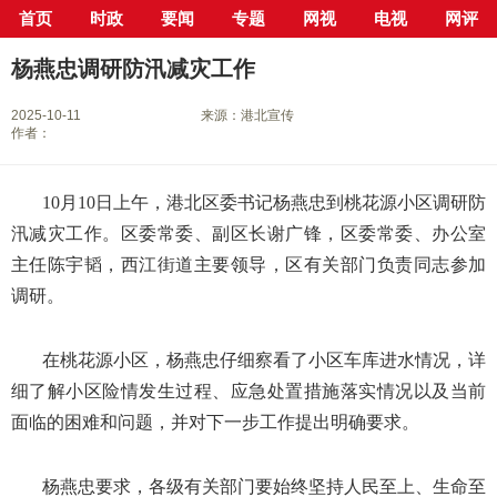
首页
时政
要闻
专题
网视
电视
网评
当前位置：
首页
>
新闻中心
>
县市区
>
港北区
> 正文
杨燕忠调研防汛减灾工作
2025-10-11
来源：港北宣传
作者：
10月10日上午，港北区委书记杨燕忠到桃花源小区调研防
汛减灾工作。区委常委、副区长谢广锋，区委常委、办公室
主任陈宇韬，西江街道主要领导，区有关部门负责同志参加
调研。
在桃花源小区，杨燕忠仔细察看了小区车库进水情况，详
细了解小区险情发生过程、应急处置措施落实情况以及当前
面临的困难和问题，并对下一步工作提出明确要求。
杨燕忠要求，各级有关部门要始终坚持人民至上、生命至