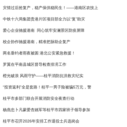
灾情过后抢复产，稳产保供稳民生！——港南区农技上
中铁十六局集团贵港片区项目部全力以“复”助灾
爱心企业驰援港南 同心筑牢安澜景区防疫屏障
校企协作驰援港南，精准把脉助企复产
两名垂钓者雨夜被困 港北公安紧急救援！
罗翼在平南县城区督导检查排涝工作
橙光破浪 风雨守护——桂平消防抗洪救灾纪实
“投资返利”全是套路！桂平一男子险被骗5万元，警
桂平市多部门联合开展消防安全夜查行动
杨燕忠卜凡蒙爱杏姚军等桂平市四家班子领导参加
桂平市召开2026年安排工作退役士兵选岗会