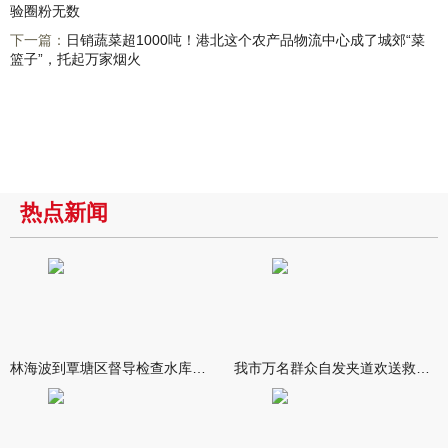
验圈粉无数
下一篇：
日销蔬菜超1000吨！港北这个农产品物流中心成了城郊“菜
篮子”，托起万家烟火
热点新闻
林海波到覃塘区督导检查水库安全度汛工作时强调 举一反三抓实抓
我市万名群众自发夹道欢送救援队伍