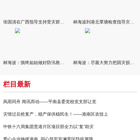
张国清在广西指导支持受灾群众生活保障和灾后抢修恢复工作时强调
林海波到港北覃塘检查指导灾后恢复重建工作时强调 众志成城抓紧
林海波：慎终如始做好防汛救灾各项工作 科学统筹加快推进灾后恢复
林海波：尽最大努力把因灾损失降到最低 坚决打赢防汛减灾救灾主动
栏目最新
风雨同舟 闻讯而动——平南县委党校党支部让党
灾情过后抢复产，稳产保供稳民生！——港南区农技上
中铁十六局集团贵港片区项目部全力以“复”助灾
爱心企业驰援港南 同心筑牢安澜景区防疫屏障