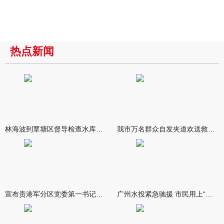
热点新闻
林海波到覃塘区督导检查水库安全度汛工作时强调 举一反三抓实抓
我市万名群众自发夹道欢送救援队伍
宣布贵港军分区党委第一书记任职大会召开 李洪晖宣读任职决定 林
广州水投紧急驰援 市民用上“放心水”