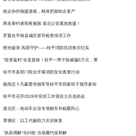
校企协作驰援港南，精准把脉助企复产
两名垂钓者雨夜被困 港北公安紧急救援！
罗翼在平南县城区督导检查排涝工作
橙光破浪 风雨守护——桂平消防抗洪救灾纪实
“投资返利”全是套路！桂平一男子险被骗5万元，警
桂平市多部门联合开展消防安全夜查行动
杨燕忠卜凡蒙爱杏姚军等桂平市四家班子领导参加
桂平市召开2026年安排工作退役士兵选岗会
港北区：电动车企业专项购车补贴暖民心
覃塘区：以工代赈助力灾后恢复
“执前调解”化纠纷 当场履约促和解