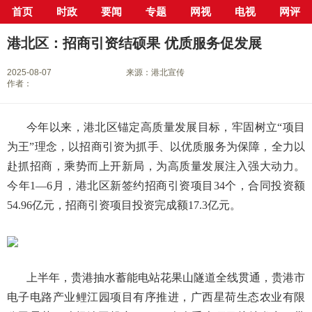
首页
时政
要闻
专题
网视
电视
网评
当前位置：
首页
>
新闻中心
>
县市区
>
港北区
> 正文
港北区：招商引资结硕果 优质服务促发展
2025-08-07
来源：港北宣传
作者：
今年以来，港北区锚定高质量发展目标，牢固树立“项目
为王”理念，以招商引资为抓手、以优质服务为保障，全力以
赴抓招商，乘势而上开新局，为高质量发展注入强大动力。
今年1—6月，港北区新签约招商引资项目34个，合同投资额
54.96亿元，招商引资项目投资完成额17.3亿元。
上半年，贵港抽水蓄能电站花果山隧道全线贯通，贵港市
电子电路产业鲤江园项目有序推进，广西星荷生态农业有限