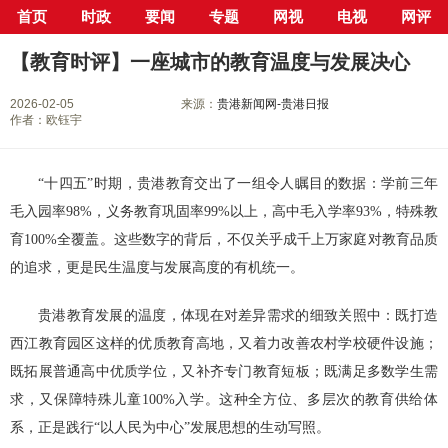
首页
时政
要闻
专题
网视
电视
网评
当前位置：
首页
>
新闻中心
>
网评
> 正文
【教育时评】一座城市的教育温度与发展决心
2026-02-05
来源：
贵港新闻网-贵港日报
作者：欧钰宇
“十四五”时期，贵港教育交出了一组令人瞩目的数据：学前三年
毛入园率98%，义务教育巩固率99%以上，高中毛入学率93%，特殊教
育100%全覆盖。这些数字的背后，不仅关乎成千上万家庭对教育品质
的追求，更是民生温度与发展高度的有机统一。
贵港教育发展的温度，体现在对差异需求的细致关照中：既打造
西江教育园区这样的优质教育高地，又着力改善农村学校硬件设施；
既拓展普通高中优质学位，又补齐专门教育短板；既满足多数学生需
求，又保障特殊儿童100%入学。这种全方位、多层次的教育供给体
系，正是践行“以人民为中心”发展思想的生动写照。