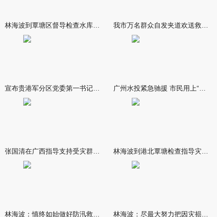
林海波到覃塘区督导检查水库安全度汛工作时强调 举一反三抓实抓
我市万名群众自发夹道欢送救援队伍
宣布贵港军分区党委第一书记任职大会召开 李洪晖宣读任职决定 林
广州水投紧急驰援 市民用上“放心水”
张国清在广西指导支持受灾群众生活保障和灾后抢修恢复工作时强调
林海波到港北覃塘检查指导灾后恢复重建工作时强调 众志成城抓紧
林海波：慎终如始做好防汛救灾各项工作 科学统筹加快推进灾后恢复
林海波：尽最大努力把因灾损失降到最低 坚决打赢防汛减灾救灾主动