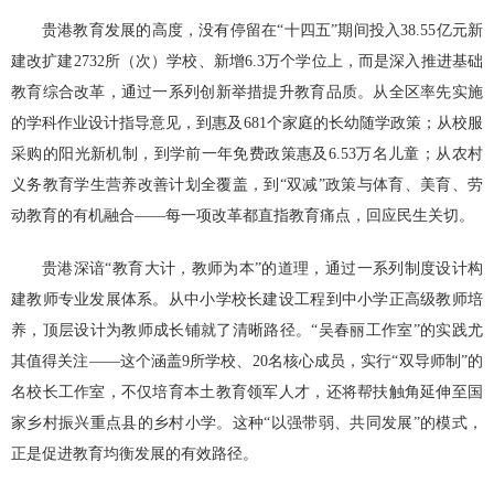
贵港教育发展的高度，没有停留在“十四五”期间投入38.55亿元新
建改扩建2732所（次）学校、新增6.3万个学位上，而是深入推进基础
教育综合改革，通过一系列创新举措提升教育品质。从全区率先实施
的学科作业设计指导意见，到惠及681个家庭的长幼随学政策；从校服
采购的阳光新机制，到学前一年免费政策惠及6.53万名儿童；从农村
义务教育学生营养改善计划全覆盖，到“双减”政策与体育、美育、劳
动教育的有机融合——每一项改革都直指教育痛点，回应民生关切。
贵港深谙“教育大计，教师为本”的道理，通过一系列制度设计构
建教师专业发展体系。从中小学校长建设工程到中小学正高级教师培
养，顶层设计为教师成长铺就了清晰路径。“吴春丽工作室”的实践尤
其值得关注——这个涵盖9所学校、20名核心成员，实行“双导师制”的
名校长工作室，不仅培育本土教育领军人才，还将帮扶触角延伸至国
家乡村振兴重点县的乡村小学。这种“以强带弱、共同发展”的模式，
正是促进教育均衡发展的有效路径。