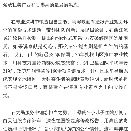
聚成壮美广西和贵港高质量发展洪流。
在专业深耕中锻造担当之能。韦潭映面对造纸产业规划环
评的复杂技术难题，带领团队创新开展提级论证，在西江流
域连续采样检测，提出的“抢救式开采”方案破解园区选址困
局。如果说奉献是初心，那么专业能力则是担当作为的基
石。“太行山上的新愚公”李保国，35年扎根山区推广农业技
术，用科技力量带领群众脱贫致富；北斗卫星团队平均年龄
31岁，攻克星间链路等160余项关键技术，让中国卫星导航系
统实现全球组网。无数奋斗者的默默奉献说明，新时代的担
当不是空泛口号，而是建立在深厚专业素养之上的实践自
觉。
在为民服务中锤炼担当之勇。韦潭映在小儿子住院期间，
白天组织专家评审，深夜在医院走廊修改报告，用高度的责
任感和坚韧诠释了“舍小家顾大家”的公仆情怀。这种精神在