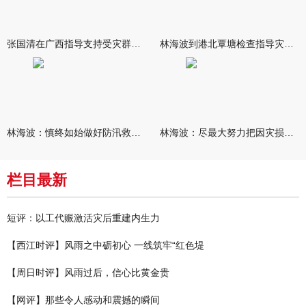
张国清在广西指导支持受灾群众生活保障和灾后抢修恢复工作时强调
林海波到港北覃塘检查指导灾后恢复重建工作时强调 众志成城抓紧
林海波：慎终如始做好防汛救灾各项工作 科学统筹加快推进灾后恢复
林海波：尽最大努力把因灾损失降到最低 坚决打赢防汛减灾救灾主动
栏目最新
短评：以工代赈激活灾后重建内生力
【西江时评】风雨之中砺初心 一线筑牢“红色堤
【周日时评】风雨过后，信心比黄金贵
【网评】那些令人感动和震撼的瞬间