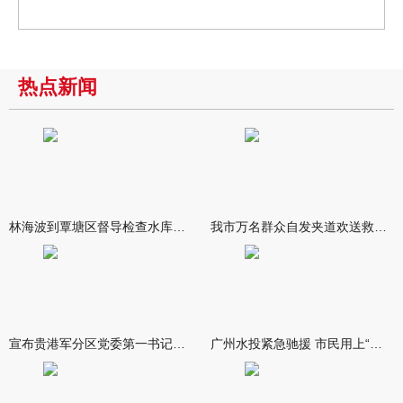
热点新闻
林海波到覃塘区督导检查水库安全度汛工作时强调 举一反三抓实抓
我市万名群众自发夹道欢送救援队伍
宣布贵港军分区党委第一书记任职大会召开 李洪晖宣读任职决定 林
广州水投紧急驰援 市民用上“放心水”