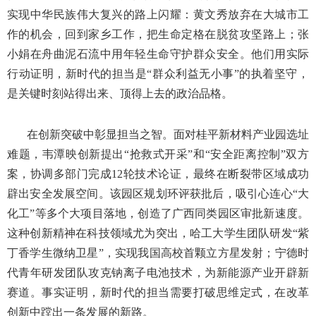
实现中华民族伟大复兴的路上闪耀：黄文秀放弃在大城市工
作的机会，回到家乡工作，把生命定格在脱贫攻坚路上；张
小娟在舟曲泥石流中用年轻生命守护群众安全。他们用实际
行动证明，新时代的担当是“群众利益无小事”的执着坚守，
是关键时刻站得出来、顶得上去的政治品格。
在创新突破中彰显担当之智。面对桂平新材料产业园选址
难题，韦潭映创新提出“抢救式开采”和“安全距离控制”双方
案，协调多部门完成12轮技术论证，最终在断裂带区域成功
辟出安全发展空间。该园区规划环评获批后，吸引心连心“大
化工”等多个大项目落地，创造了广西同类园区审批新速度。
这种创新精神在科技领域尤为突出，哈工大学生团队研发“紫
丁香学生微纳卫星”，实现我国高校首颗立方星发射；宁德时
代青年研发团队攻克钠离子电池技术，为新能源产业开辟新
赛道。事实证明，新时代的担当需要打破思维定式，在改革
创新中蹚出一条发展的新路。