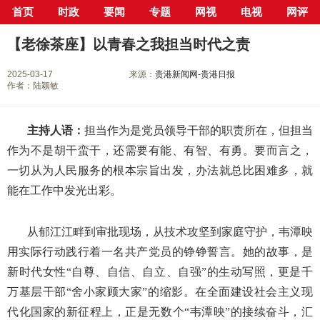
首页
时政
要闻
专题
网视
电视
网评
当前位置：
首页
>
新闻中心
>
网评
> 正文
【老徐茶座】以青春之我担当时代之责
2025-03-17
来源：
贵港新闻网-贵港日报
作者：陆颖敏
主持人语：
担当作为是党员领导干部的职责所在，但担当
作为不是胡干蛮干，还需要有能、有智、有勇。要而言之，
一切从为人民服务的根本宗旨出发，办法就总比困难多，就
能在工作中发光出彩。
从郁江江畔到审批现场，从技术攻坚到家庭守护，韦潭映
用实际行动践行着一名共产党员的铮铮誓言。她的故事，是
新时代女性“自尊、自信、自立、自强”的生动写照，更是千
万基层干部“舍小家顾大家”的缩影。在全面建设社会主义现
代化国家的新征程上，正是无数个“韦潭映”的接续奋斗，汇