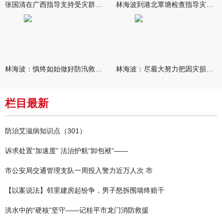
张国清在广西指导支持受灾群众生活保障和灾后抢修恢复工作时强调
林海波到港北覃塘检查指导灾后恢复重建工作时强调 众志成城抓紧
林海波：慎终如始做好防汛救灾各项工作 科学统筹加快推进灾后恢复
林海波：尽最大努力把因灾损失降到最低 坚决打赢防汛减灾救灾主动
栏目最新
防治艾滋病知识点（301）
诉求处置“加速度” 法治护航“卸包袱”——
市公安局交通管理支队一周投入警力近万人次 市
【以案说法】邻里建房起纷争，男子怒拆围墙终赔千
洪水中的“硬核”坚守——记桂平市龙门消防救援