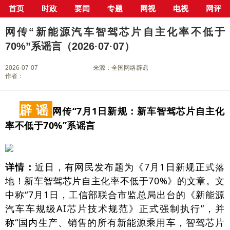
首页
时政
要闻
专题
网视
电视
网评
当前位置：
首页
>
新闻中心
>
行业
> 正文
网传“新能源汽车智驾芯片自主化率不低于
70%”系谣言（2026·07·07）
2026-07-07
来源：全国网络辟谣
作者：
辟 谣
网传“7月1日新规：新车智驾芯片自主化
率不低于70%”系谣言
详情：
近日，有网民发布题为《7月1日新规正式落
地！新车智驾芯片自主化率不低于70%》的文章。文
中称“7月1日，工信部联合市监总局出台的《新能源
汽车车规级AI芯片技术规范》正式强制执行”，并
称“国内生产、销售的所有新能源乘用车，智驾芯片