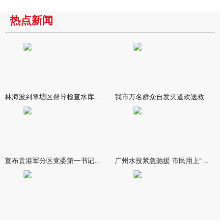
热点新闻
林海波到覃塘区督导检查水库安全度汛工作时强调 举一反三抓实抓
我市万名群众自发夹道欢送救援队伍
宣布贵港军分区党委第一书记任职大会召开 李洪晖宣读任职决定 林
广州水投紧急驰援 市民用上“放心水”