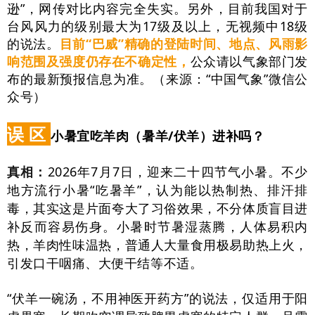
逊”，网传对比内容完全失实。另外，目前我国对于
台风风力的级别最大为17级及以上，无视频中18级
的说法。
目前“巴威”精确的登陆时间、地点、风雨影
响范围及强度仍存在不确定性，
公众请以气象部门发
布的最新预报信息为准。（来源：“中国气象”微信公
众号）
误 区
小暑宜吃羊肉（暑羊/伏羊）进补吗？
真相：
2026年7月7日，迎来二十四节气小暑。不少
地方流行小暑“吃暑羊”，认为能以热制热、排汗排
毒，其实这是片面夸大了习俗效果，不分体质盲目进
补反而容易伤身。小暑时节暑湿蒸腾，人体易积内
热，羊肉性味温热，普通人大量食用极易助热上火，
引发口干咽痛、大便干结等不适。
“伏羊一碗汤，不用神医开药方”的说法，仅适用于阳