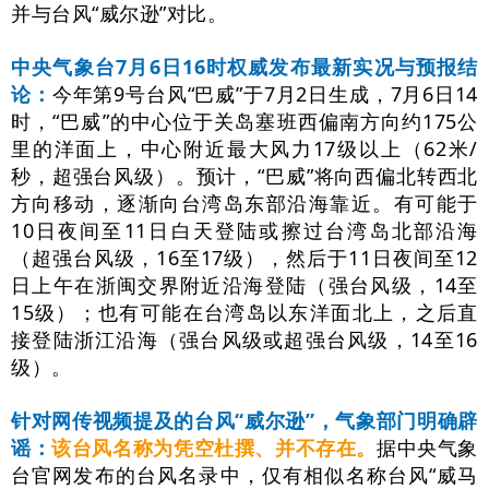
并与台风“威尔逊”对比。
中央气象台7月6日16时权威发布最新实况与预报结
论：
今年第9号台风“巴威”于7月2日生成，7月6日14
时，“巴威”的中心位于关岛塞班西偏南方向约175公
里的洋面上，中心附近最大风力17级以上（62米/
秒，超强台风级）。预计，“巴威”将向西偏北转西北
方向移动，逐渐向台湾岛东部沿海靠近。有可能于
10日夜间至11日白天登陆或擦过台湾岛北部沿海
（超强台风级，16至17级），然后于11日夜间至12
日上午在浙闽交界附近沿海登陆（强台风级，14至
15级）；也有可能在台湾岛以东洋面北上，之后直
接登陆浙江沿海（强台风级或超强台风级，14至16
级）。
针对网传视频提及的台风“威尔逊”，气象部门明确辟
谣：
该台风名称为凭空杜撰、并不存在。
据中央气象
台官网发布的台风名录中，仅有相似名称台风“威马