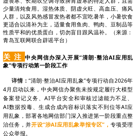
虚畏寒、长期吹空调导致脾胃虚寒的特定人群，且需
少量清炖食用。湿热体质、阴虚火旺、高血压、痛风
人群，以及风热感冒发热者都不宜吃暑羊，小暑饮食
更适合以清补为主，适量食用鱼肉、鸭肉、豆制品等
性质平和的优质蛋白，切勿盲目跟风温补。（来源：
青岛互联网联合辟谣平台）
关 注
中央网信办深入开展“清朗·整治AI应用乱
象”专项行动第一阶段工作
详情：
“清朗·整治AI应用乱象”专项行动自2026年
4月启动以来，中央网信办聚焦未按规定履行大模型
备案登记义务、AI平台安全和审核过滤能力不足、
AI数据投毒、生成合成内容标识落实不到位等AI应
用乱象，部署各地网信部门深入推进第一阶段重点整
治任务，并
开设“涉AI应用乱象举报专区”，
专项受理
公众举报。