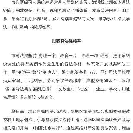
市县两级司法局统筹运营普法新媒体账号，激活线上新媒体普法
矩阵，构建微信、抖音、视频号联动传播体系，发布普法内容2400余
条，举办短视频比赛3场，累计阅读量超58万人次，推动形成“指尖学
法、趣味互动”的浓厚氛围。
以案释法强根基
市司法局坚持“办理一案、教育一片、治理一域”理念，把矛盾纠
纷调处的典型案例作为最生动的普法教材，常态化开展以案释法工
作，用“身边事”警醒“身边人”。通过统筹各县（市、区）司法局梳理
婚姻家庭、土地纠纷、劳动争议等领域本土典型案例50余个，编印
《以案释法典型案例汇编》，发放至村（社区）、企业、学校，用通
俗易懂的语言解读法律条文。
聚焦基层群众急需的法治诉求，覃塘区司法局结合典型案例解读
农村土地承包法，引导群众依法流转土地；港南区司法局联合妇联等
相关部门开展“巾帼普法乡村行”，通过离婚财产分割典型案例，增强