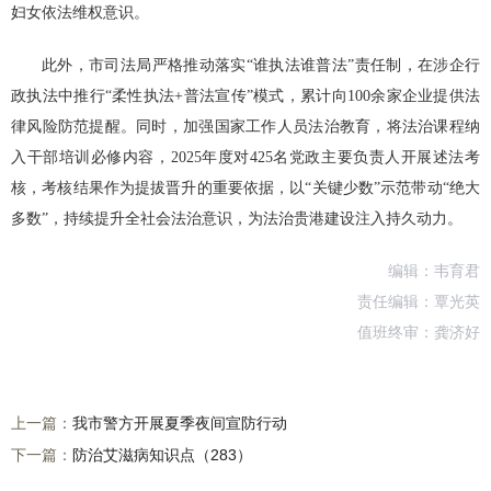
妇女依法维权意识。
此外，市司法局严格推动落实“谁执法谁普法”责任制，在涉企行
政执法中推行“柔性执法+普法宣传”模式，累计向100余家企业提供法
律风险防范提醒。同时，加强国家工作人员法治教育，将法治课程纳
入干部培训必修内容，2025年度对425名党政主要负责人开展述法考
核，考核结果作为提拔晋升的重要依据，以“关键少数”示范带动“绝大
多数”，持续提升全社会法治意识，为法治贵港建设注入持久动力。
编辑：韦育君
责任编辑：覃光英
值班终审：龚济好
上一篇：
我市警方开展夏季夜间宣防行动
下一篇：
防治艾滋病知识点（283）