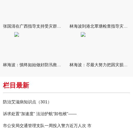
张国清在广西指导支持受灾群众生活保障和灾后抢修恢复工作时强调
林海波到港北覃塘检查指导灾后恢复重建工作时强调 众志成城抓紧
林海波：慎终如始做好防汛救灾各项工作 科学统筹加快推进灾后恢复
林海波：尽最大努力把因灾损失降到最低 坚决打赢防汛减灾救灾主动
栏目最新
防治艾滋病知识点（301）
诉求处置“加速度” 法治护航“卸包袱”——
市公安局交通管理支队一周投入警力近万人次 市