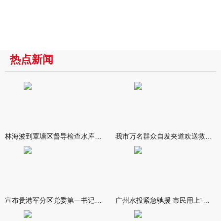
热点新闻
林海波到覃塘区督导检查水库安全度汛工作时强调 举一反三抓实抓
我市万名群众自发夹道欢送救援队伍
宣布贵港军分区党委第一书记任职大会召开 李洪晖宣读任职决定 林
广州水投紧急驰援 市民用上“放心水”