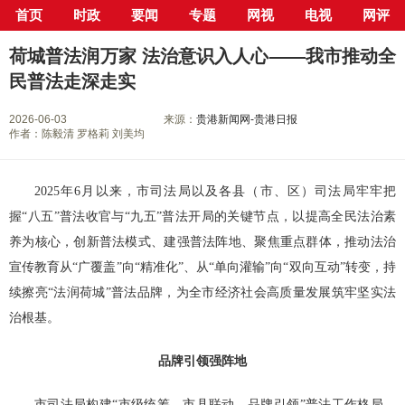
首页
时政
要闻
专题
网视
电视
网评
当前位置：
首页
>
新闻中心
>
行业
> 正文
荷城普法润万家 法治意识入人心——我市推动全
民普法走深走实
2026-06-03
来源：
贵港新闻网-贵港日报
作者：陈毅清 罗格莉 刘美均
2025年6月以来，市司法局以及各县（市、区）司法局牢牢把
握“八五”普法收官与“九五”普法开局的关键节点，以提高全民法治素
养为核心，创新普法模式、建强普法阵地、聚焦重点群体，推动法治
宣传教育从“广覆盖”向“精准化”、从“单向灌输”向“双向互动”转变，持
续擦亮“法润荷城”普法品牌，为全市经济社会高质量发展筑牢坚实法
治根基。
品牌引领强阵地
市司法局构建“市级统筹、市县联动、品牌引领”普法工作格局，