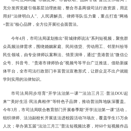
充分发挥党建引领基层治理效能，整合市县两级司法行政资源，用足
用好“法律明白人”、人民调解员、律师等队伍力量，重点打造“网格
+普法”核心品牌，全方位开展社会面普法。
今年4月，市司法局谋划推出“荷城律师说法”系列短视频，聚焦群
众高频法律需求，围绕婚姻家庭、民间借贷、劳动用工、邻里纠纷等
民生领域，由专业律师以案释法、情景演绎，通过“贵港普法”微信公
众号、抖音号、“贵港市律师协会”视频号等平台广泛推送。借助新媒
体平台，全市司法行政部门丰富普法宣教形式，让群众足不出户就能
学到实用的法律知识。
市司法局同步培育“开学法治第一课”“法治三月三·普法DOU起
来”“美好生活·民法典相伴”等特色子品牌，推动普法阵地纵深覆盖。
今年3月，市司法局联合教育部门开展春季期“开学法治第一课”活动，
组织律师、法治副校长开展送法进校园活动78场次，覆盖学生15万余
人次；举办第五届“法治三月三”普法短视频比赛，对60个短视频作品