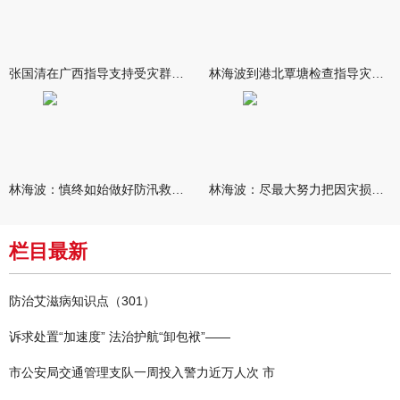
张国清在广西指导支持受灾群众生活保障和灾后抢修恢复工作时强调
林海波到港北覃塘检查指导灾后恢复重建工作时强调 众志成城抓紧
林海波：慎终如始做好防汛救灾各项工作 科学统筹加快推进灾后恢复
林海波：尽最大努力把因灾损失降到最低 坚决打赢防汛减灾救灾主动
栏目最新
防治艾滋病知识点（301）
诉求处置“加速度” 法治护航“卸包袱”——
市公安局交通管理支队一周投入警力近万人次 市