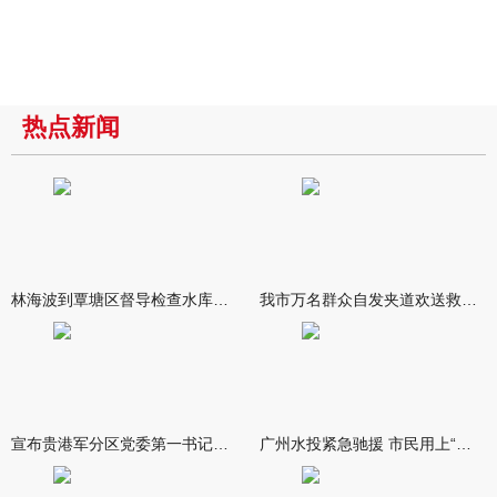
热点新闻
林海波到覃塘区督导检查水库安全度汛工作时强调 举一反三抓实抓
我市万名群众自发夹道欢送救援队伍
宣布贵港军分区党委第一书记任职大会召开 李洪晖宣读任职决定 林
广州水投紧急驰援 市民用上“放心水”