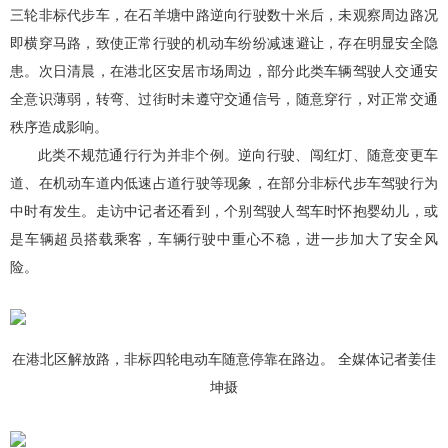
三轮非标代步车，在石羊塘中路逆向行驶数十米后，未观察周边路况
即横穿马路，致使正常行驶的机动车纷纷减速避让，存在明显安全隐
患。次日清晨，在港北区安居市场周边，部分此类车辆驾驶人交通安
全意识薄弱，转弯、过街时未遵守交通信号，随意穿行，对正常交通
秩序造成影响。
此类不规范通行行为并非个例。逆向行驶、闯红灯、随意变更车
道、在机动车道内低速占道行驶等现象，在部分非标代步车驾驶行为
中时有发生。走访中记者还看到，个别驾驶人驾车时怀抱婴幼儿，或
是车辆超员搭载乘客，车辆行驶中重心不稳，进一步加大了安全风
险。
在港北区解放路，非标四轮电动车随意停靠在路边。 全媒体记者姜佳
坤摄