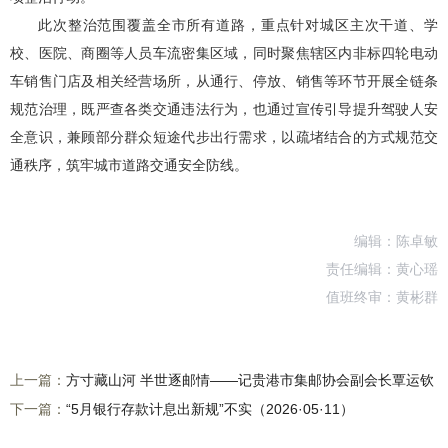
此次整治范围覆盖全市所有道路，重点针对城区主次干道、学
校、医院、商圈等人员车流密集区域，同时聚焦辖区内非标四轮电动
车销售门店及相关经营场所，从通行、停放、销售等环节开展全链条
规范治理，既严查各类交通违法行为，也通过宣传引导提升驾驶人安
全意识，兼顾部分群众短途代步出行需求，以疏堵结合的方式规范交
通秩序，筑牢城市道路交通安全防线。
编辑：陈卓敏
责任编辑：黄心瑶
值班终审：黄彬群
上一篇：
方寸藏山河 半世逐邮情——记贵港市集邮协会副会长覃运钦
下一篇：
“5月银行存款计息出新规”不实（2026·05·11）