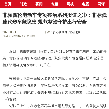
首页
时政
要闻
专题
网视
电视
网评
当前位置：
首页
>
新闻中心
>
行业
> 正文
非标四轮电动车专项整治系列报道之①：非标低
速代步车藏隐患 规范整治守护出行安全
2026-05-11
来源：
贵港新闻网-贵港日报
作者：全媒体记者 姜佳坤
近日，我市交警部门宣布，自5月11日起在全市范围内，常态化开
展非标四轮电动车专项整治行动。聚焦此类车辆交通问题精准治理，
相关话题再次引发市民广泛关注。
连日来，记者走访城区多条道路发现，在学校、市场、广场、公
园等人员密集区域周边，非标低速代步车出行较为普遍。车辆在方便
部分群众出行的背后，各类不规范通行行为较为突出，交通安全风险
不容忽视。
5月7日上午，在港北区石羊塘市场红绿灯路口，一名驾驶人驾驶