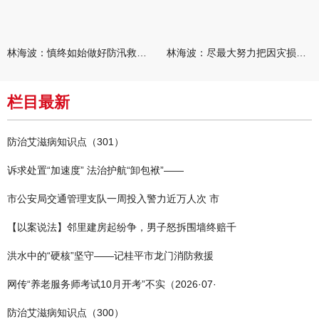
林海波：慎终如始做好防汛救灾各项工作 科学统筹加快推进灾后恢复
林海波：尽最大努力把因灾损失降到最低 坚决打赢防汛减灾救灾主动
栏目最新
防治艾滋病知识点（301）
诉求处置“加速度” 法治护航“卸包袱”——
市公安局交通管理支队一周投入警力近万人次 市
【以案说法】邻里建房起纷争，男子怒拆围墙终赔千
洪水中的“硬核”坚守——记桂平市龙门消防救援
网传“养老服务师考试10月开考”不实（2026·07·
防治艾滋病知识点（300）