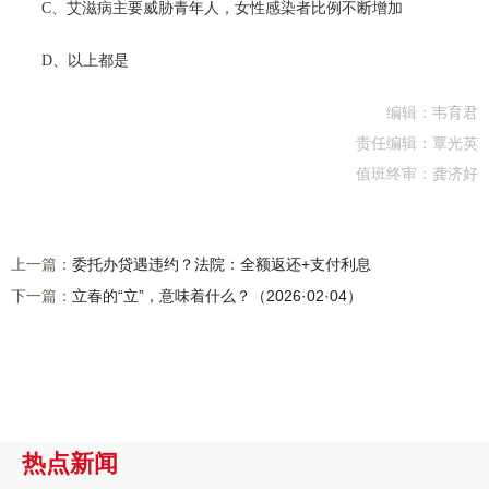
C、艾滋病主要威胁青年人，女性感染者比例不断增加
D、以上都是
编辑：韦育君
责任编辑：覃光英
值班终审：龚济好
上一篇：
委托办贷遇违约？法院：全额返还+支付利息
下一篇：
立春的“立”，意味着什么？（2026·02·04）
热点新闻