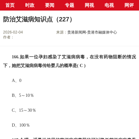
首页
时政
要闻
专题
网视
电视
网评
当前位置：
首页
>
新闻中心
>
行业
> 正文
防治艾滋病知识点（227）
2026-02-04
来源：
贵港新闻网-贵港市融媒体中心
作者：
166.如果一位孕妇感染了艾滋病病毒，在没有药物阻断的情况
下，她把艾滋病病毒传给婴儿的概率是( C )
A、0
B、5～10％
C、15～30％
D、100％