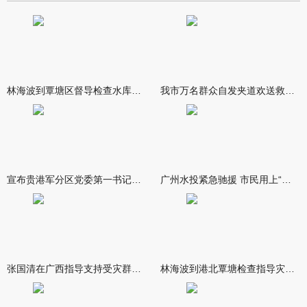
林海波到覃塘区督导检查水库安全度汛工作时强调 举一反三抓实抓
我市万名群众自发夹道欢送救援队伍
宣布贵港军分区党委第一书记任职大会召开 李洪晖宣读任职决定 林
广州水投紧急驰援 市民用上“放心水”
张国清在广西指导支持受灾群众生活保障和灾后抢修恢复工作时强调
林海波到港北覃塘检查指导灾后恢复重建工作时强调 众志成城抓紧