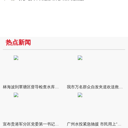
热点新闻
林海波到覃塘区督导检查水库安全度汛工作时强调 举一反三抓实抓
我市万名群众自发夹道欢送救援队伍
宣布贵港军分区党委第一书记任职大会召开 李洪晖宣读任职决定 林
广州水投紧急驰援 市民用上“放心水”