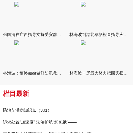
张国清在广西指导支持受灾群众生活保障和灾后抢修恢复工作时强调
林海波到港北覃塘检查指导灾后恢复重建工作时强调 众志成城抓紧
林海波：慎终如始做好防汛救灾各项工作 科学统筹加快推进灾后恢复
林海波：尽最大努力把因灾损失降到最低 坚决打赢防汛减灾救灾主动
栏目最新
防治艾滋病知识点（301）
诉求处置“加速度” 法治护航“卸包袱”——