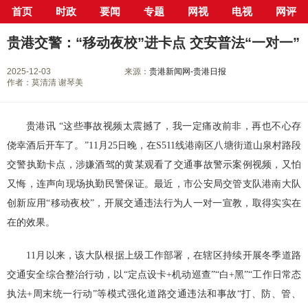
首页
时政
要闻
专题
网视
电视
网评
当前位置：
首页
>
新闻中心
>
行业
> 正文
贵港交警：“移动夜校”进卡点 交安普法“一对一”
2025-12-03
来源：
贵港新闻网-贵港日报
作者：莫清清 谢琴美
贵港讯 “这些事故视频太震撼了，我一定痛改前非，再也不心存
侥幸酒后开车了。”11月25日晚，在S511线港南区八塘街道山泉村路段
交警执勤卡点，涉嫌酒驾的黄某观看了交通事故警示案例视频，又怕
又悔，连声向现场执勤民警保证。最近，市公安局交管支队港南大队
创新应用“移动夜校”，开展交通违法行为人一对一宣教，取得实实在
在的效果。
11月以来，该大队根据上级工作部署，在辖区持续开展冬季道路
交通安全综合整治行动，以“定点设卡+机动巡查”“白+黑”“工作日常态
执法+周末统一行动”等模式强化道路交通违法和事故“打、防、管、