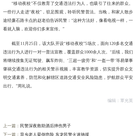
“移动夜校”不仅教育了交通违法行为人，也吸引了往来的群众。
一些行人走进“夜校”，驻足围观，聆听民警普法。当晚，和家人散步
途经廉石路卡点的赵老伯告诉民警：“这种方法好，像看电视一样，一
看就入脑，欢迎你们多来宣传。”
截至11月25日，该大队开设“移动夜校”5场次，面向120多名交通
违法行为人进行一对一普法宣教，覆盖群众1000余人次。“后续，我们
将继续搜集无证驾驶、飙车炸街、‘三超一疲劳’和‘一盔一带’等易肇事
肇祸交通违法行为的相关警示视频，丰富教学资源，切实提升群众文
明交通素养，防范和化解辖区道路交通安全风险隐患，护航群众平安
出行。”周礼说。
编辑：覃光英
上一篇：
民警深夜救助酒后摔伤男子
下一篇：
异乡老人晕倒危险 东龙民警火速驰援