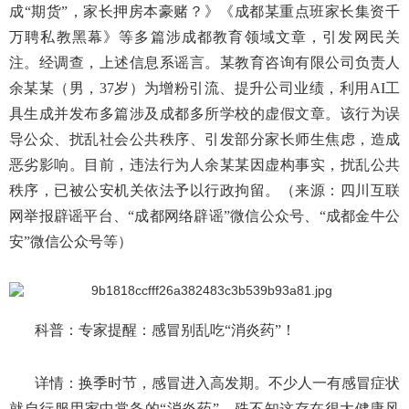
成“期货”，家长押房本豪赌？》《成都某重点班家长集资千
万聘私教黑幕》等多篇涉成都教育领域文章，引发网民关
注。经调查，上述信息系谣言。某教育咨询有限公司负责人
余某某（男，37岁）为增粉引流、提升公司业绩，利用AI工
具生成并发布多篇涉及成都多所学校的虚假文章。该行为误
导公众、扰乱社会公共秩序、引发部分家长师生焦虑，造成
恶劣影响。目前，违法行为人余某某因虚构事实，扰乱公共
秩序，已被公安机关依法予以行政拘留。（来源：四川互联
网举报辟谣平台、“成都网络辟谣”微信公众号、“成都金牛公
安”微信公众号等）
科普：专家提醒：感冒别乱吃“消炎药”！
详情：换季时节，感冒进入高发期。不少人一有感冒症状
就自行服用家中常备的“消炎药”，殊不知这存在很大健康风