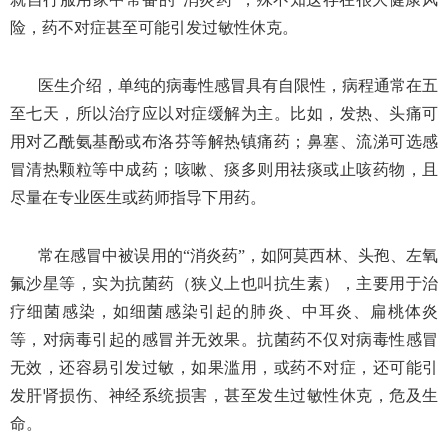
险，药不对症甚至可能引发过敏性休克。
医生介绍，单纯的病毒性感冒具有自限性，病程通常在五
至七天，所以治疗应以对症缓解为主。比如，发热、头痛可
用对乙酰氨基酚或布洛芬等解热镇痛药；鼻塞、流涕可选感
冒清热颗粒等中成药；咳嗽、痰多则用祛痰或止咳药物，且
尽量在专业医生或药师指导下用药。
常在感冒中被误用的“消炎药”，如阿莫西林、头孢、左氧
氟沙星等，实为抗菌药（狭义上也叫抗生素），主要用于治
疗细菌感染，如细菌感染引起的肺炎、中耳炎、扁桃体炎
等，对病毒引起的感冒并无效果。抗菌药不仅对病毒性感冒
无效，还容易引发过敏，如果滥用，或药不对症，还可能引
发肝肾损伤、神经系统损害，甚至发生过敏性休克，危及生
命。