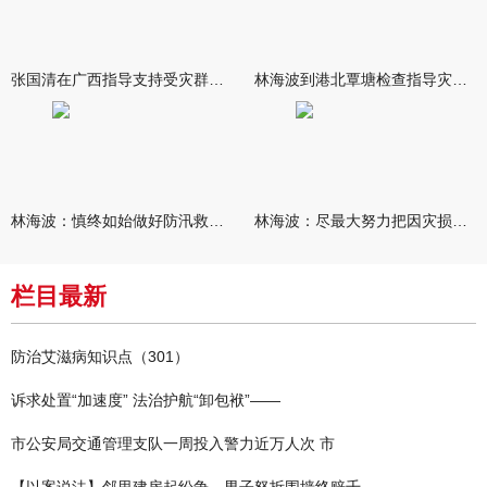
张国清在广西指导支持受灾群众生活保障和灾后抢修恢复工作时强调
林海波到港北覃塘检查指导灾后恢复重建工作时强调 众志成城抓紧
林海波：慎终如始做好防汛救灾各项工作 科学统筹加快推进灾后恢复
林海波：尽最大努力把因灾损失降到最低 坚决打赢防汛减灾救灾主动
栏目最新
防治艾滋病知识点（301）
诉求处置“加速度” 法治护航“卸包袱”——
市公安局交通管理支队一周投入警力近万人次 市