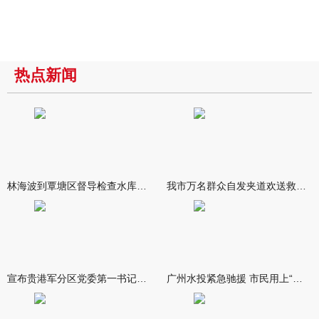
热点新闻
林海波到覃塘区督导检查水库安全度汛工作时强调 举一反三抓实抓
我市万名群众自发夹道欢送救援队伍
宣布贵港军分区党委第一书记任职大会召开 李洪晖宣读任职决定 林
广州水投紧急驰援 市民用上“放心水”