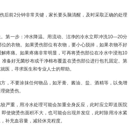
伤后前2分钟非常关键，家长要头脑清醒，及时采取正确的处理
送。第一步：冲水降温。用流动、洁净的冷水立即冲洗10—20分
部位的衣物。如果烫伤部位有衣物，要小心脱掉，如果衣物不好
解疼痛。如果疼痛非常明显，可再将烫伤部位在冷水中浸泡10
。准备好无菌纱布或干净棉布覆盖在烫伤部位进行包扎固定。第
院就医，寻求医生和专业人士的帮助。
偏方，不要涂抹任何物品，如牙膏、酱油、盐、酒精等，以免增
处理烧烫伤。
比较严重，用冷水处理可能会加重全身反应，此时应立即送医院
，即使烧烫伤面积不大，也可能会出现并发症，此时除用冷水紧
水，补充血容量，减轻休克程度。