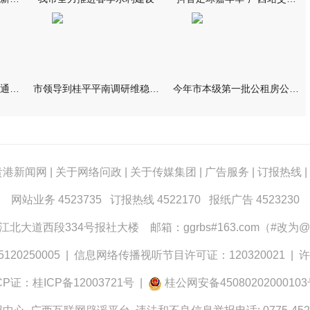
【周日特刊】贵港城市交通变迁的缩影——读《重修大南门河边码头
市领导到桂平平南调研维稳工作
今年市本级第一批公租房公开摇号配租
贵港新闻网
|
关于网络问政
|
关于传媒集团
|
广告服务
|
订报热线
|
网站业务 4523735 订报热线 4522170 报纸广告 4523230
大道西段334号报社大楼 邮箱：ggrbs#163.com（#改为@
0250005
|
信息网络传播视听节目许可证：120320021
|
许
CP证：桂ICP备12003721号
|
桂公网安备4508020200010