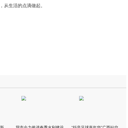
，从生活的点滴做起。
港北区：特色产业链点燃新质生产力引擎
我市全力推进春季水利建设
“抖音足球嘉年华”广西站交叉预选赛在我市打响