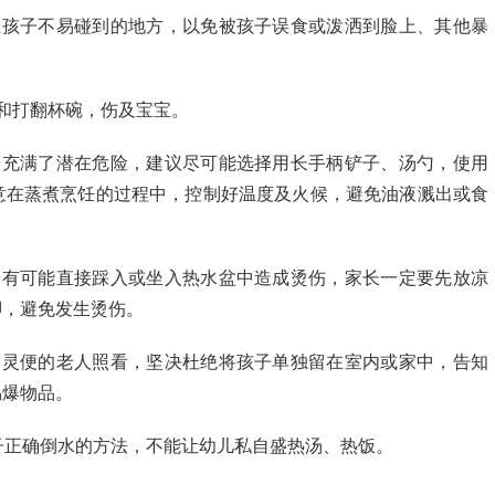
在孩子不易碰到的地方，以免被孩子误食或泼洒到脸上、其他暴
头和打翻杯碗，伤及宝宝。
子充满了潜在危险，建议尽可能选择用长手柄铲子、汤勺，使用
意在蒸煮烹饪的过程中，控制好温度及火候，避免油液溅出或食
子有可能直接踩入或坐入热水盆中造成烫伤，家长一定要先放凉
脚，避免发生烫伤。
脚灵便的老人照看，坚决杜绝将孩子单独留在室内或家中，告知
易爆物品。
孩子正确倒水的方法，不能让幼儿私自盛热汤、热饭。