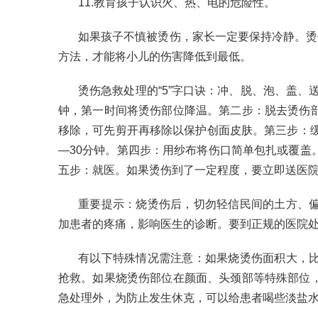
11.教育孩子认识火、热、电的危险性。
如果孩子不慎被烫伤，家长一定要保持冷静。烫
方法，才能将小儿的伤害降低到最低。
烫伤急救处理的“5”字口诀：冲、脱、泡、盖、
钟，第一时间将烫伤部位降温。第二步：脱去烫伤
移除，可先剪开再移除以保护创面皮肤。第三步：缓
—30分钟。第四步：用纱布将伤口简单包扎或覆盖
五步：就医。如果烫伤到了一定程度，要立即送医
重要提示：烧烫伤后，切勿轻信民间的土方、
加患者的疼痛，影响医生的诊断。要到正规的医院
有以下特殊情况需注意：如果烧烫伤面积大，
抢救。如果烧烫伤部位在颜面、头颈部等特殊部位
急处理外，为防止发生休克，可以给患者喝些淡盐