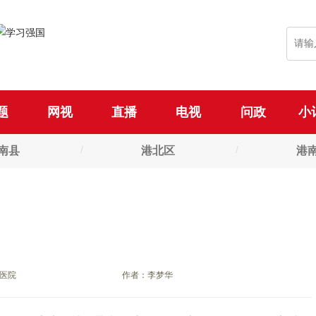
题
网视
直播
电视
问政
小
南县
港北区
港
医院
作者：李梦华