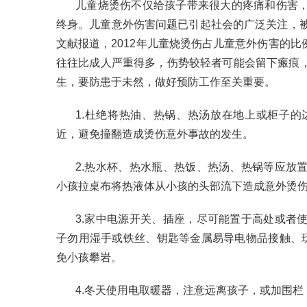
儿童烧烫伤不仅给孩子带来很大的疼痛和伤害
终身。儿童意外伤害问题已引起社会的广泛关注，被
文献报道，2012年儿童烧烫伤占儿童意外伤害的比
往往比成人严重得多，伤势较轻者可能会留下瘢痕
生，要防患于未然，做好预防工作至关重要。
1.杜绝将热油、热锅、热汤放在地上或柜子
近，避免撞翻造成烫伤意外事故的发生。
2.热水杯、热水瓶、热饭、热汤、热锅等应放
小孩拉桌布将热液体从小孩的头部流下造成意外烫
3.家中电源开关、插座，尽可能置于高处或者
子勿用湿手或铁丝、钥匙等金属易导电物品接触、玩
免小孩攀岩。
4.冬天使用电取暖器，注意远离孩子，或加围