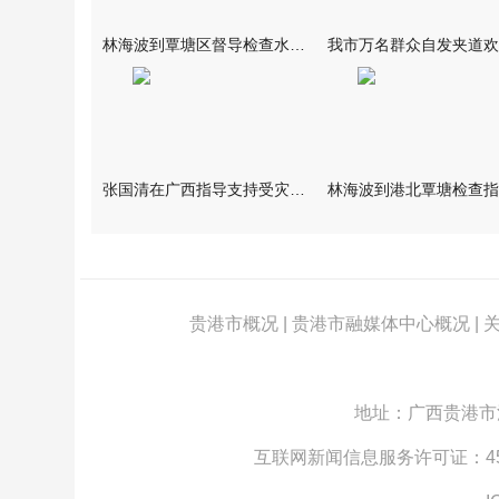
林海波到覃塘区督导检查水库安全度汛工作时强调 举一反三抓实抓
张国清在广西指导支持受灾群众生活保障和灾后抢修恢复工作时强调
贵港市概况
|
贵港市融媒体中心概况
|
地址：广西贵港市江北
互联网新闻信息服务许可证：4512