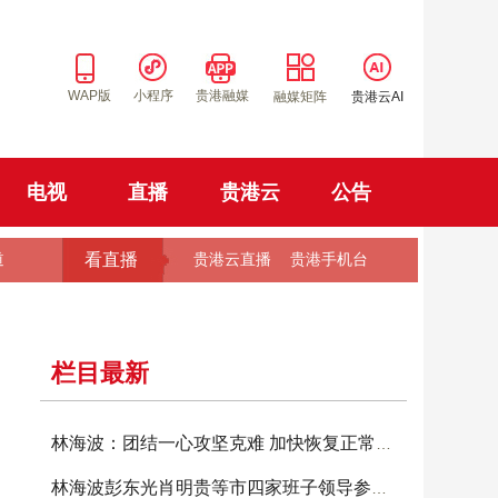
WAP版
小程序
贵港融媒
融媒矩阵
贵港云AI
电视
直播
贵港云
公告
看直播
道
贵港云直播
贵港手机台
栏目最新
林海波：团结一心攻坚克难 加快恢复正常生产生
林海波彭东光肖明贵等市四家班子领导参加投票选