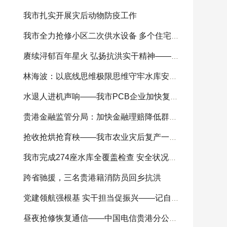
我市扎实开展灾后动物防疫工作
我市全力抢修小区二次供水设备 多个住宅小区供
赓续浔郁百年星火 弘扬抗洪实干精神——我市
林海波：以底线思维极限思维守牢水库安全底线 科
水退人进机声响——我市PCB企业加快复工复产
贵港金融监管分局：加快金融理赔降低群众损失
抢收抢烘抢育秧——我市农业灾后复产一线见闻
我市完成274座水库全覆盖检查 安全状况总体可控
跨省驰援，三名贵港籍消防员回乡抗洪
党建领航强根基 实干担当促振兴——记自治区
昼夜抢修恢复通信——中国电信贵港分公司全力开