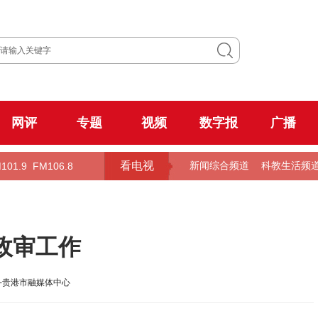
网评
专题
视频
数字报
广播
看电视
101.9
FM106.8
新闻综合频道
科教生活频
政审工作
-贵港市融媒体中心