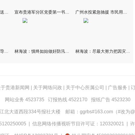
我市万名群众自发夹道欢送救援队伍
宣布贵港军分区党委第一书记任职大会召开 李洪晖宣读任职决定 林
广州水投紧急驰援 市民用上“放心水”
林海波到港北覃塘检查指导灾后恢复重建工作时强调 众志成城抓紧
林海波：慎终如始做好防汛救灾各项工作 科学统筹加快推进灾后恢复
林海波：尽最大努力把因灾损失降到最低 坚决打赢防汛减灾救灾主动
关于贵港新闻网
|
关于网络问政
|
关于中心所属公司
|
广告服务
|
网站业务 4523735 订报热线 4522170 报纸广告 4523230
大道西段334号报社大楼 邮箱：ggrbs#163.com（#改为@
0250005
|
信息网络传播视听节目许可证：120320021
|
许