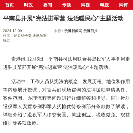
首页
时政
要闻
专题
网视
电视
网评
当前位置：
首页
>
专栏
>
尊宪崇法
> 正文
平南县开展“宪法进军营 法治暖民心”主题活动
2024-12-09
来源：
贵港新闻网-贵港日报
作者：记者林子棠 通讯员刘
锦红
贵港讯 12月6日，平南县司法局联合县退役军人事务局走
进驻县某部开展“宪法进军营 法治暖民心”主题活动。
活动中，工作人员从宪法的概念、发展历程、地位和作用
等内容展开授课，对官兵们现场咨询的法律援助申请条件、
案件范围、办理流程等问题进行详细解答和指导。同时针对
退役军人安置条例和军人抚恤优待条例‌部分条款做了解读，
详细介绍了退役军人移交安置、就业创业、税收减免、权益
维护等各项政策。