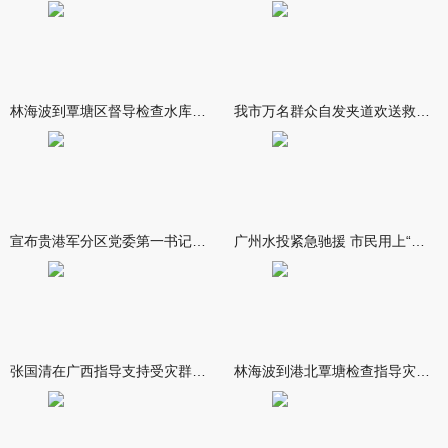
林海波到覃塘区督导检查水库安全度汛工作时强调 举一反三抓实抓
我市万名群众自发夹道欢送救援队伍
宣布贵港军分区党委第一书记任职大会召开 李洪晖宣读任职决定 林
广州水投紧急驰援 市民用上“放心水”
张国清在广西指导支持受灾群众生活保障和灾后抢修恢复工作时强调
林海波到港北覃塘检查指导灾后恢复重建工作时强调 众志成城抓紧