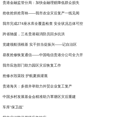
贵港金融监管分局：加快金融理赔降低群众损失
抢收抢烘抢育秧——我市农业灾后复产一线见闻
我市完成274座水库全覆盖检查 安全状况总体可控
跨省驰援，三名贵港籍消防员回乡抗洪
党建领航强根基 实干担当促振兴——记自治区
昼夜抢修恢复通信——中国电信贵港分公司全力开
我市应急部门助力园区灾后恢复工作
抢修水毁渠段 护航夏插灌溉
贵港海关：多措并举助力外贸企业复工复产
中国乡村发展基金会精准助力覃塘区灾后重建
车库“保卫战”