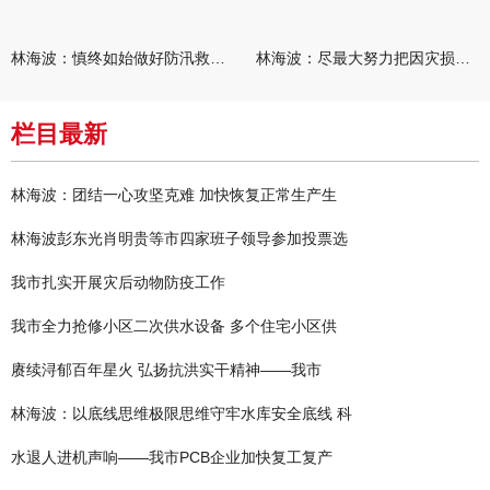
林海波：慎终如始做好防汛救灾各项工作 科学统筹加快推进灾后恢复
林海波：尽最大努力把因灾损失降到最低 坚决打赢防汛减灾救灾主动
栏目最新
林海波：团结一心攻坚克难 加快恢复正常生产生
林海波彭东光肖明贵等市四家班子领导参加投票选
我市扎实开展灾后动物防疫工作
我市全力抢修小区二次供水设备 多个住宅小区供
赓续浔郁百年星火 弘扬抗洪实干精神——我市
林海波：以底线思维极限思维守牢水库安全底线 科
水退人进机声响——我市PCB企业加快复工复产