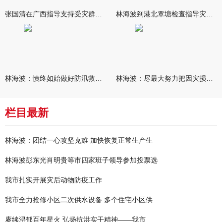
张国清在广西指导支持受灾群众生活保障和灾后抢修恢复工作时强调
林海波到港北覃塘检查指导灾后恢复重建工作时强调 众志成城抓紧
林海波：慎终如始做好防汛救灾各项工作 科学统筹加快推进灾后恢复
林海波：尽最大努力把因灾损失降到最低 坚决打赢防汛减灾救灾主动
栏目最新
林海波：团结一心攻坚克难 加快恢复正常生产生
林海波彭东光肖明贵等市四家班子领导参加投票选
我市扎实开展灾后动物防疫工作
我市全力抢修小区二次供水设备 多个住宅小区供
赓续浔郁百年星火 弘扬抗洪实干精神——我市