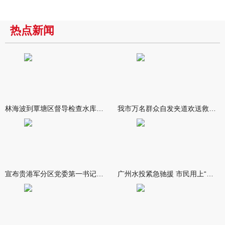
热点新闻
林海波到覃塘区督导检查水库安全度汛工作时强调 举一反三抓实抓
我市万名群众自发夹道欢送救援队伍
宣布贵港军分区党委第一书记任职大会召开 李洪晖宣读任职决定 林
广州水投紧急驰援 市民用上“放心水”