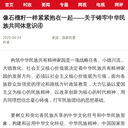
首页
时政
要闻
专题
网视
电视
网评
当前位置：
首页
>
专栏
>
铸牢中华民族共同体意识
> 正文
像石榴籽一样紧紧抱在一起——关于铸牢中华民
族共同体意识④
2025-04-24
来源：国家民委
作者：
构筑中华民族共有精神家园是一项战略任务。小德川流，
大德敦化。社会主义核心价值观决定着中华民族共有精神家
园的发展方向。必须以社会主义核心价值观为引领，面向各
族群众加强党的理论和路线方针政策教育，大力弘扬以爱国
主义为核心的民族精神、以改革创新为核心的时代精神，用
共同理想信念凝心铸魂，打牢民族团结的思想基础。
要树立和突出各民族共享的中华文化符号和中华民族形
象，构建和运用中华文化特征、中华民族精神、中国国家形