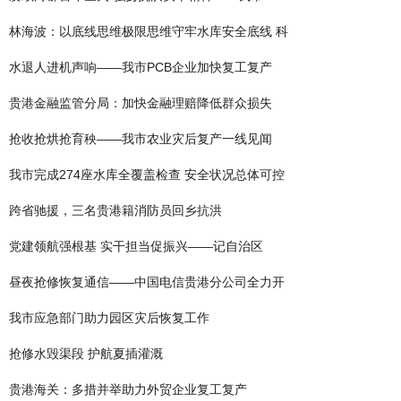
林海波：以底线思维极限思维守牢水库安全底线 科
水退人进机声响——我市PCB企业加快复工复产
贵港金融监管分局：加快金融理赔降低群众损失
抢收抢烘抢育秧——我市农业灾后复产一线见闻
我市完成274座水库全覆盖检查 安全状况总体可控
跨省驰援，三名贵港籍消防员回乡抗洪
党建领航强根基 实干担当促振兴——记自治区
昼夜抢修恢复通信——中国电信贵港分公司全力开
我市应急部门助力园区灾后恢复工作
抢修水毁渠段 护航夏插灌溉
贵港海关：多措并举助力外贸企业复工复产