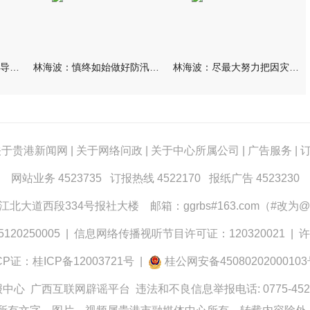
林海波到港北覃塘检查指导灾后恢复重建工作时强调 众志成城抓紧
林海波：慎终如始做好防汛救灾各项工作 科学统筹加快推进灾后恢复
林海波：尽最大努力把因灾损失降到最低 坚决打赢防汛减灾救灾主动
关于贵港新闻网
|
关于网络问政
|
关于中心所属公司
|
广告服务
|
网站业务 4523735 订报热线 4522170 报纸广告 4523230
大道西段334号报社大楼 邮箱：ggrbs#163.com（#改为@
0250005
|
信息网络传播视听节目许可证：120320021
|
许
CP证：桂ICP备12003721号
|
桂公网安备4508020200010
报中心
广西互联网辟谣平台
违法和不良信息举报电话: 0775-452