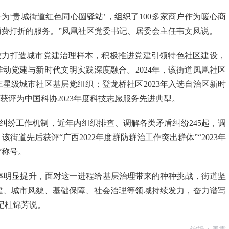
提升为‘贵城街道红色同心圆驿站’，组织了100多家商户作为暖心商
费打折的服务。”凤凰社区党委书记、居委会主任韦文凤说。
致力打造城市党建治理样本，积极推进党建引领特色社区建设，
动党建与新时代文明实践深度融合。2024年，该街道凤凰社区
星级城市社区基层党组织；登龙桥社区2023年入选自治区新时
获评为中国科协2023年度科技志愿服务先进典型。
纠纷工作机制，近年内组织排查、调解各类矛盾纠纷245起，调
该街道先后获评“广西2022年度群防群治工作突出群体”“2023年
”称号。
率明显提升，面对这一进程给基层治理带来的种种挑战，街道坚
建、城市风貌、基础保障、社会治理等领域持续发力，奋力谱写
记杜锦芳说。