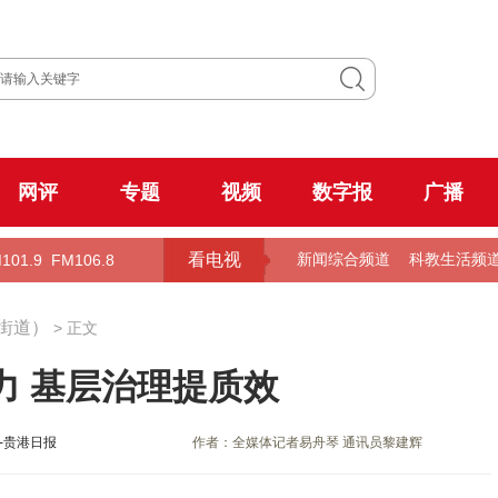
网评
专题
视频
数字报
广播
看电视
101.9
FM106.8
新闻综合频道
科教生活频
街道）
> 正文
力 基层治理提质效
-贵港日报
作者：全媒体记者易舟琴 通讯员黎建辉