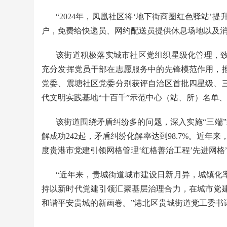
“2024年，凤凰社区将‘地下街商圈红色驿站’
户，免费给快递员、网约配送员提供休息场地以及消
该街道积极落实城市社区党组织星级化管理，
充分发挥党员干部在志愿服务中的先锋模范作用，推
党委、震塘社区党委分别获评自治区首批四星级、三
代文明实践基地“十百千”示范中心（站、所）名单、
该街道围绕矛盾纠纷多的问题，深入实施“三端”
解成功242起，矛盾纠纷化解率达到98.7%。近年来，
度贵港市党建引领网格管理‘红格善治工程’先进网格
“近年来，贵城街道城市建设日新月异，城镇化
持以新时代党建引领汇聚基层治理合力，在城市党
和谐平安贵城的新画卷。”港北区贵城街道党工委书