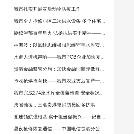
我市扎实开展灾后动物防疫工作
我市全力抢修小区二次供水设备 多个住宅小区供
赓续浔郁百年星火 弘扬抗洪实干精神——我市
林海波：以底线思维极限思维守牢水库安全底线 科
水退人进机声响——我市PCB企业加快复工复产
贵港金融监管分局：加快金融理赔降低群众损失
抢收抢烘抢育秧——我市农业灾后复产一线见闻
我市完成274座水库全覆盖检查 安全状况总体可控
跨省驰援，三名贵港籍消防员回乡抗洪
党建领航强根基 实干担当促振兴——记自治区
昼夜抢修恢复通信——中国电信贵港分公司全力开