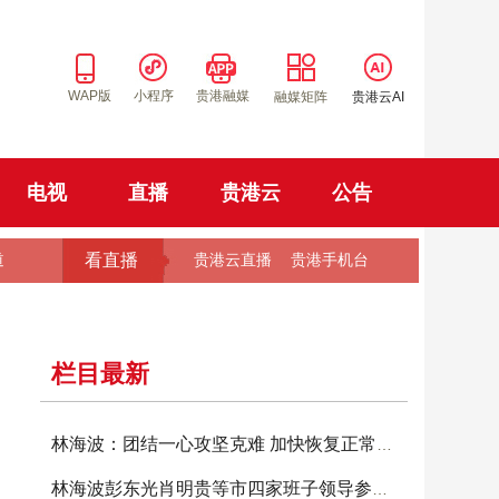
WAP版
小程序
贵港融媒
融媒矩阵
贵港云AI
电视
直播
贵港云
公告
看直播
道
贵港云直播
贵港手机台
栏目最新
林海波：团结一心攻坚克难 加快恢复正常生产生
林海波彭东光肖明贵等市四家班子领导参加投票选