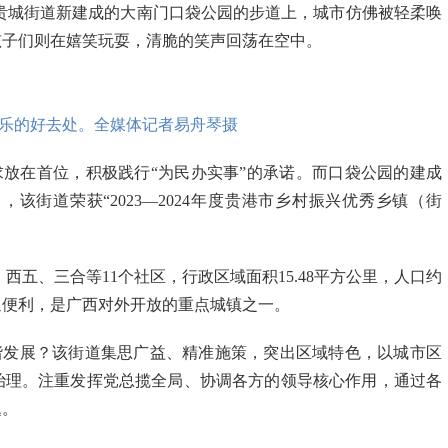
区贵城街道新建成的大南门口袋公园的步道上，城市仿佛被轻柔唤
孩子们则在嬉笑玩耍，清脆的笑声回荡在空中。
乐的好去处。全媒体记者易舟琴摄
放在首位，积极践行“为民办实事”的承诺。而口袋公园的建成
街道荣获“2023—2024年度贵港市乡村振兴优秀乡镇（街
、西五、三合等11个社区，行政区域面积15.48平方公里，人口约
通便利，是广西对外开放的重点城镇之一。
谐发展？该街道集思广益、精准施策，突出区域特色，以城市区
治理。注重发挥党总揽全局、协调各方的领导核心作用，通过各
题。