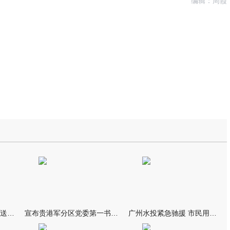
编辑：周霞
我市万名群众自发夹道欢送救援队伍
宣布贵港军分区党委第一书记任职大会召开 李洪晖宣读任职决定 林
广州水投紧急驰援 市民用上“放心水”