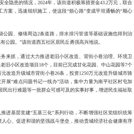
全隐患的情况，2024年，该街道积极筹措资金43.2万元，联合
方案，迅速组织施工，使这段“烦心路”变成平坦通畅的“顺心
袋公园、修缮周边2条道路，排水排污管道等基础设施也得到治
有公园。”该街道西五社区居民丘勇强高兴地说。
任务来抓，通过大力推进老旧小区改造、背街小巷治理、环境卫
老旧小区改造项目18个，目前已完成甘化花园、中山花园等7个
万元改造升级城市背街小巷26条，投资1250万元改造升级城市骑
过开展“难点问题书记一线办”活动，集中力量为南平社区村屯加
边居民出行难题等一批群众可感可及的实事好事，增进民生福祉取
推进基层党建“五基三化”系列行动，不断增强社区党组织统筹
聚人心、促进和谐的坚强战斗堡垒，推动贵城经济社会健康有序