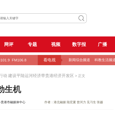
网评
专题
视频
数字报
广播
看电视
101.9
FM106.8
新闻综合频道
科教生活频
行动 建设平陆运河经济带贵港经济开发区
> 正文
勃生机
-贵港市融媒体中心
作者：港北融媒 陆宏夏 曾河力 见习生 张越