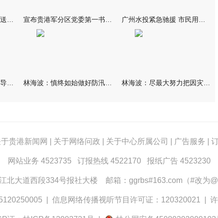
我市万名群众自发夹道欢送救援队伍
宣布贵港军分区党委第一书记任职大会召开 李洪晖宣读任职决定 林
广州水投紧急驰援 市民用上“放心水”
林海波到港北覃塘检查指导灾后恢复重建工作时强调 众志成城抓紧
林海波：慎终如始做好防汛救灾各项工作 科学统筹加快推进灾后恢复
林海波：尽最大努力把因灾损失降到最低 坚决打赢防汛减灾救灾主动
关于贵港新闻网
|
关于网络问政
|
关于中心所属公司
|
广告服务
|
网站业务 4523735 订报热线 4522170 报纸广告 4523230
大道西段334号报社大楼 邮箱：ggrbs#163.com（#改为@
0250005
|
信息网络传播视听节目许可证：120320021
|
许