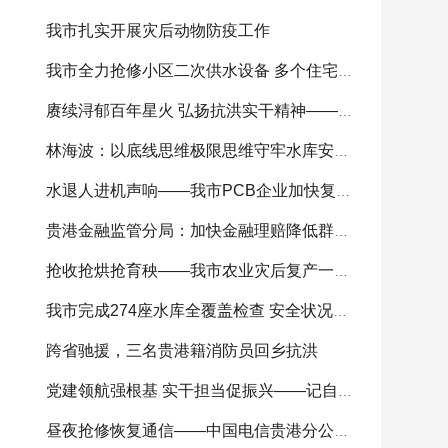
我市扎实开展灾后动物防疫工作
我市全力抢修小区二次供水设备 多个住宅小区供
赓续浔郁百年星火 弘扬抗洪实干精神——我市
林海波：以底线思维极限思维守牢水库安全底线 科
水退人进机声响——我市PCB企业加快复工复产
贵港金融监管分局：加快金融理赔降低群众损失
抢收抢烘抢育秧——我市农业灾后复产一线见闻
我市完成274座水库全覆盖检查 安全状况总体可控
跨省驰援，三名贵港籍消防员回乡抗洪
党建领航强根基 实干担当促振兴——记自治区
昼夜抢修恢复通信——中国电信贵港分公司全力开