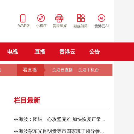
WAP版
小程序
贵港融媒
融媒矩阵
贵港云AI
电视
直播
贵港云
公告
看直播
道
贵港云直播
贵港手机台
栏目最新
林海波：团结一心攻坚克难 加快恢复正常生产生
林海波彭东光肖明贵等市四家班子领导参加投票选