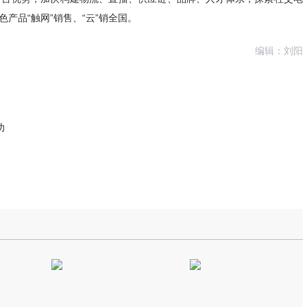
产品“触网”销售、“云”销全国。
编辑：刘阳
功