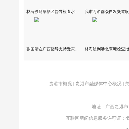
林海波到覃塘区督导检查水库安全度汛工作时强调 举一反三抓实抓
张国清在广西指导支持受灾群众生活保障和灾后抢修恢复工作时强调
贵港市概况
|
贵港市融媒体中心概况
|
地址：广西贵港市江北
互联网新闻信息服务许可证：4512