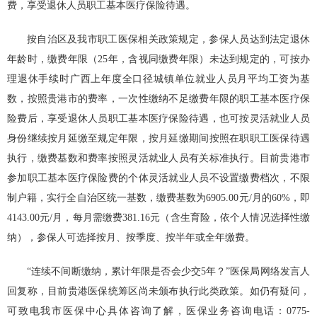
费，享受退休人员职工基本医疗保险待遇。
按自治区及我市职工医保相关政策规定，参保人员达到法定退休
年龄时，缴费年限（25年，含视同缴费年限）未达到规定的，可按办
理退休手续时广西上年度全口径城镇单位就业人员月平均工资为基
数，按照贵港市的费率，一次性缴纳不足缴费年限的职工基本医疗保
险费后，享受退休人员职工基本医疗保险待遇，也可按灵活就业人员
身份继续按月延缴至规定年限，按月延缴期间按照在职职工医保待遇
执行，缴费基数和费率按照灵活就业人员有关标准执行。目前贵港市
参加职工基本医疗保险费的个体灵活就业人员不设置缴费档次，不限
制户籍，实行全自治区统一基数，缴费基数为6905.00元/月的60%，即
4143.00元/月，每月需缴费381.16元（含生育险，依个人情况选择性缴
纳），参保人可选择按月、按季度、按半年或全年缴费。
“连续不间断缴纳，累计年限是否会少交5年？”医保局网络发言人
回复称，目前贵港医保统筹区尚未颁布执行此类政策。如仍有疑问，
可致电我市医保中心具体咨询了解，医保业务咨询电话：0775-