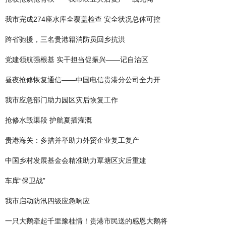
我市完成274座水库全覆盖检查 安全状况总体可控
跨省驰援，三名贵港籍消防员回乡抗洪
党建领航强根基 实干担当促振兴——记自治区
昼夜抢修恢复通信——中国电信贵港分公司全力开
我市应急部门助力园区灾后恢复工作
抢修水毁渠段 护航夏插灌溉
贵港海关：多措并举助力外贸企业复工复产
中国乡村发展基金会精准助力覃塘区灾后重建
车库“保卫战”
我市启动防汛四级应急响应
一只大鹅牵起千里豫桂情！贵港市民送的感恩大鹅将