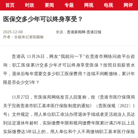
首页
时政
要闻
专题
网视
电视
网评
当前位置：
首页
>
专栏
>
荷城医保一生守护
> 正文
医保交多少年可以终身享受？
2025-12-08
来源：
贵港新闻网-贵港日报
作者：全媒体记者陆颖敏
贵港讯 11月26日，网友“我就问一下”在贵港市网络问政平台咨
询：职工医保累计交多少年才可以终身享受医保？按照目前薪资水
平，退休后每年需要交多少职工医保费用？连续不间断缴纳，累计年
限是否会少交5年？
11月27日，市医保局网络发言人回复称，按《贵港市医疗保障局
关于完善贵港市职工基本医疗保险制度的通知》（贵医保规〔2022〕1
号）文件规定，用人单位职工依法办理退休手续或者灵活就业人员达
到法定退休年龄时，实际缴费年限和视同缴费年限累计满25年以上且
实际缴费达5年以上的，用人单位和个人不再缴纳职工基本医疗保险