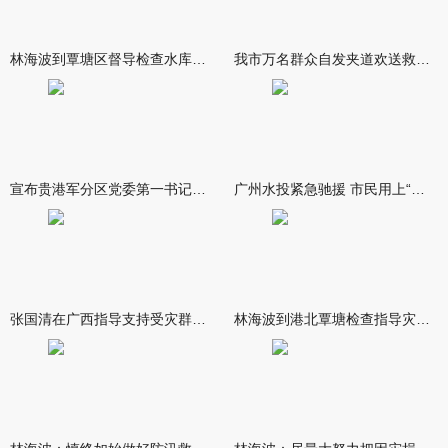
林海波到覃塘区督导检查水库安全度汛工作时强调 举一反三抓实抓
我市万名群众自发夹道欢送救援队伍
宣布贵港军分区党委第一书记任职大会召开 李洪晖宣读任职决定 林
广州水投紧急驰援 市民用上“放心水”
张国清在广西指导支持受灾群众生活保障和灾后抢修恢复工作时强调
林海波到港北覃塘检查指导灾后恢复重建工作时强调 众志成城抓紧