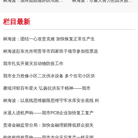
林海波：慎终如始做好防汛救灾各项工作 科学统筹加快推进灾后恢复
林海波：尽最大努力把因灾损失降到最低 坚决打赢防汛减灾救灾主动
栏目最新
林海波：团结一心攻坚克难 加快恢复正常生产生
林海波彭东光肖明贵等市四家班子领导参加投票选
我市扎实开展灾后动物防疫工作
我市全力抢修小区二次供水设备 多个住宅小区供
赓续浔郁百年星火 弘扬抗洪实干精神——我市
林海波：以底线思维极限思维守牢水库安全底线 科
水退人进机声响——我市PCB企业加快复工复产
贵港金融监管分局：加快金融理赔降低群众损失
抢收抢烘抢育秧——我市农业灾后复产一线见闻